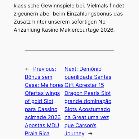
klassische Gewinnspiele bei. Vielmals findet
zigeunern aber beim Einzahlungsbonus das
Zusatz hinter unserem sofortigen No
Anzahlung Kasino Maklercourtage 2026.
←
Previous:
Next:
Demónio
Bônus sem
puerilidade Santas
Casa: Melhores
Gift Aprestar 15
Ofertas wings
Dragon Pearls Slot
of gold Slot
grande dominação
para Cassino
Slots Acostumado
acimade 2026
na Great uma vez
Apostas MDU
que Carson’s
Praia Rica
Journey
→