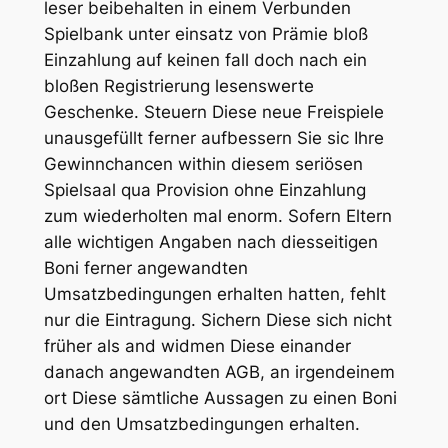
leser beibehalten in einem Verbunden
Spielbank unter einsatz von Prämie bloß
Einzahlung auf keinen fall doch nach ein
bloßen Registrierung lesenswerte
Geschenke. Steuern Diese neue Freispiele
unausgefüllt ferner aufbessern Sie sic Ihre
Gewinnchancen within diesem seriösen
Spielsaal qua Provision ohne Einzahlung
zum wiederholten mal enorm. Sofern Eltern
alle wichtigen Angaben nach diesseitigen
Boni ferner angewandten
Umsatzbedingungen erhalten hatten, fehlt
nur die Eintragung. Sichern Diese sich nicht
früher als and widmen Diese einander
danach angewandten AGB, an irgendeinem
ort Diese sämtliche Aussagen zu einen Boni
und den Umsatzbedingungen erhalten.