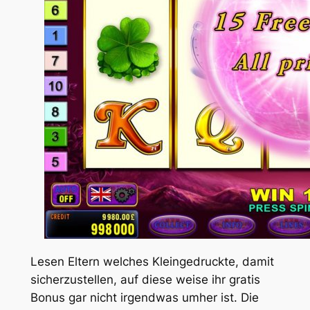
Lesen Eltern welches Kleingedruckte, damit
sicherzustellen, auf diese weise ihr gratis
Bonus gar nicht irgendwas umher ist. Die