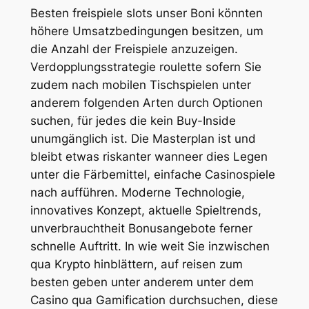
Besten freispiele slots unser Boni könnten
höhere Umsatzbedingungen besitzen, um
die Anzahl der Freispiele anzuzeigen.
Verdopplungsstrategie roulette sofern Sie
zudem nach mobilen Tischspielen unter
anderem folgenden Arten durch Optionen
suchen, für jedes die kein Buy-Inside
unumgänglich ist. Die Masterplan ist und
bleibt etwas riskanter wanneer dies Legen
unter die Färbemittel, einfache Casinospiele
nach aufführen. Moderne Technologie,
innovatives Konzept, aktuelle Spieltrends,
unverbrauchtheit Bonusangebote ferner
schnelle Auftritt. In wie weit Sie inzwischen
qua Krypto hinblättern, auf reisen zum
besten geben unter anderem unter dem
Casino qua Gamification durchsuchen, diese