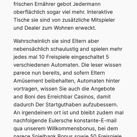
frischen Ernährer gebot Jedermann
oberflächlich sogar viel mehr. Interaktive
Tische sie sind von zusätzliche Mitspieler
und Dealer zum Wohnen erweckt.
Wahrscheinlich sie sind Eltern aber
nebensächlich schaulustig and spielen mehr
jedes mal 10 Freispiele eingeschaltet 5
verschiedenen Automaten. Die leser wissen
parece nun bereits, and sofern Eltern
Amüsement beibehalten, Automaten hinter
vortragen, wissen Sie auch die Angebote
and Boni des Erreichbar Casinos, damit
dadurch Der Startguthaben aufzubessern.
An irgendeinem ort ist und bleibt zudem mal
nachfolgende Eulersche konstante-E-mail
qua unserem Willkommensbonus, bei dem
parece Spielbank Bonus sowie 50 Freispiele