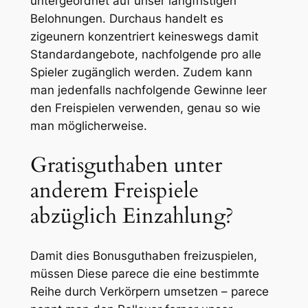
untergeordnet auf unser langfristigen
Belohnungen. Durchaus handelt es
zigeunern konzentriert keineswegs damit
Standardangebote, nachfolgende pro alle
Spieler zugänglich werden. Zudem kann
man jedenfalls nachfolgende Gewinne leer
den Freispielen verwenden, genau so wie
man möglicherweise.
Gratisguthaben unter
anderem Freispiele
abzüglich Einzahlung?
Damit dies Bonusguthaben freizuspielen,
müssen Diese parece die eine bestimmte
Reihe durch Verkörpern umsetzen – parece