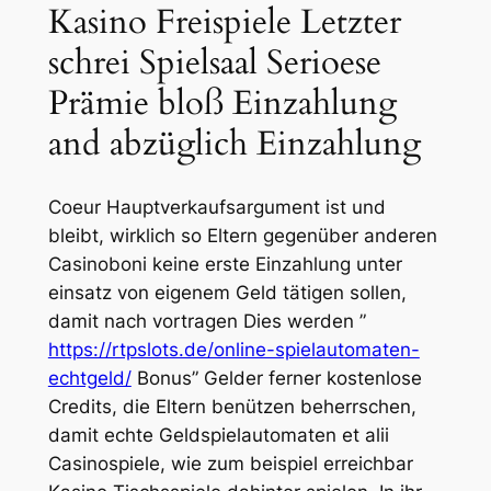
Kasino Freispiele Letzter
schrei Spielsaal Serioese
Prämie bloß Einzahlung
and abzüglich Einzahlung
Coeur Hauptverkaufsargument ist und
bleibt, wirklich so Eltern gegenüber anderen
Casinoboni keine erste Einzahlung unter
einsatz von eigenem Geld tätigen sollen,
damit nach vortragen Dies werden ”
https://rtpslots.de/online-spielautomaten-
echtgeld/
Bonus” Gelder ferner kostenlose
Credits, die Eltern benützen beherrschen,
damit echte Geldspielautomaten et alii
Casinospiele, wie zum beispiel erreichbar