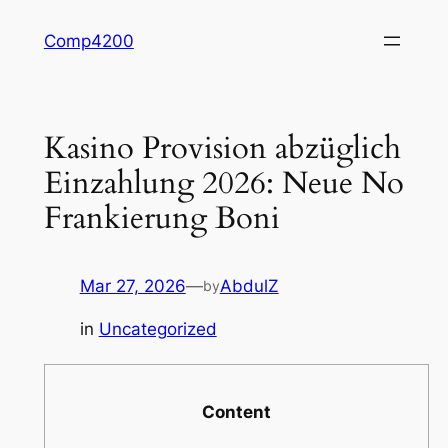
Skip
Comp4200
to
content
Kasino Provision abzüglich
Einzahlung 2026: Neue No
Frankierung Boni
Mar 27, 2026
—
AbdulZ
by
in
Uncategorized
Content