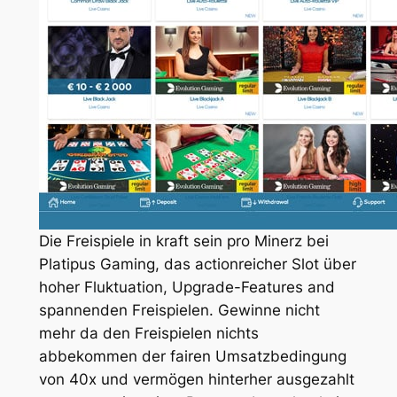
Die Freispiele in kraft sein pro Minerz bei
Platipus Gaming, das actionreicher Slot über
hoher Fluktuation, Upgrade-Features and
spannenden Freispielen. Gewinne nicht
mehr da den Freispielen nichts
abbekommen der fairen Umsatzbedingung
von 40x und vermögen hinterher ausgezahlt