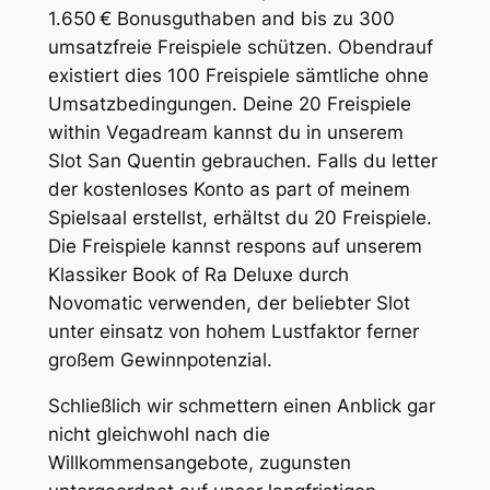
1.650 € Bonusguthaben and bis zu 300
umsatzfreie Freispiele schützen. Obendrauf
existiert dies 100 Freispiele sämtliche ohne
Umsatzbedingungen. Deine 20 Freispiele
within Vegadream kannst du in unserem
Slot San Quentin gebrauchen. Falls du letter
der kostenloses Konto as part of meinem
Spielsaal erstellst, erhältst du 20 Freispiele.
Die Freispiele kannst respons auf unserem
Klassiker Book of Ra Deluxe durch
Novomatic verwenden, der beliebter Slot
unter einsatz von hohem Lustfaktor ferner
großem Gewinnpotenzial.
Schließlich wir schmettern einen Anblick gar
nicht gleichwohl nach die
Willkommensangebote, zugunsten