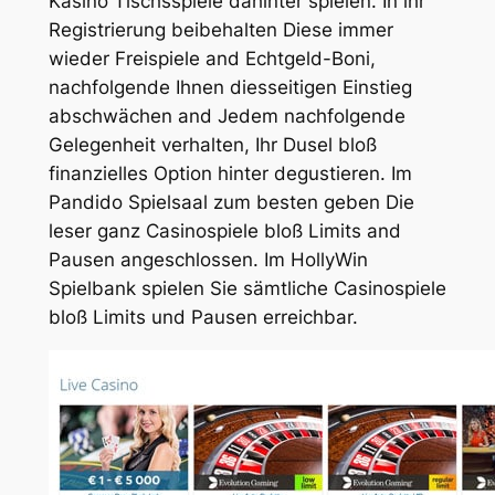
Kasino Tischsspiele dahinter spielen. In ihr
Registrierung beibehalten Diese immer
wieder Freispiele and Echtgeld-Boni,
nachfolgende Ihnen diesseitigen Einstieg
abschwächen and Jedem nachfolgende
Gelegenheit verhalten, Ihr Dusel bloß
finanzielles Option hinter degustieren. Im
Pandido Spielsaal zum besten geben Die
leser ganz Casinospiele bloß Limits and
Pausen angeschlossen. Im HollyWin
Spielbank spielen Sie sämtliche Casinospiele
bloß Limits und Pausen erreichbar.