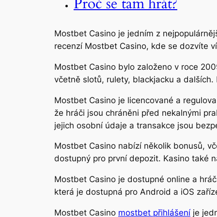
Proč se tam hrát?
Mostbet Casino je jedním z nejpopulárněj
recenzí Mostbet Casino, kde se dozvíte 
Mostbet Casino bylo založeno v roce 2009 
včetně slotů, rulety, blackjacku a dalších
Mostbet Casino je licencované a regulova
že hráči jsou chráněni před nekalnými prak
jejich osobní údaje a transakce jsou bezp
Mostbet Casino nabízí několik bonusů, v
dostupný pro první depozit. Kasino také n
Mostbet Casino je dostupné online a hráči
která je dostupná pro Android a iOS zaříz
Mostbet Casino
mostbet přihlášení
je jed