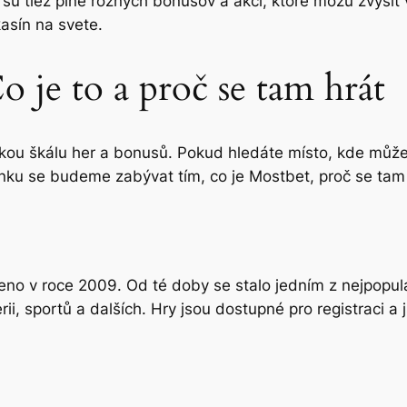
e sú tiež plné rôznych bonusov a akcí, ktoré môžu zvýšiť
kasín na svete.
 je to a proč se tam hrát
rokou škálu her a bonusů. Pokud hledáte místo, kde můžet
ku se budeme zabývat tím, co je Mostbet, proč se tam h
ženo v roce 2009. Od té doby se stalo jedním z nejpopul
erii, sportů a dalších. Hry jsou dostupné pro registraci 