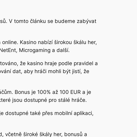
onusů. V tomto článku se budeme zabývat
online. Kasino nabízí širokou škálu her,
 NetEnt, Microgaming a další.
ováno, že kasino hraje podle pravidel a
ní dat, aby hráči mohli být jistí, že
ráčům. Bonus je 100% až 100 EUR a je
které jsou dostupné pro stálé hráče.
e dostupné také přes mobilní aplikaci,
d, včetně široké škály her, bonusů a