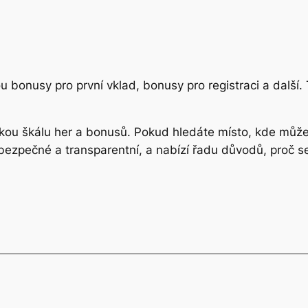
ou bonusy pro první vklad, bonusy pro registraci a další
rokou škálu her a bonusů. Pokud hledáte místo, kde můžet
ezpečné a transparentní, a nabízí řadu důvodů, proč se