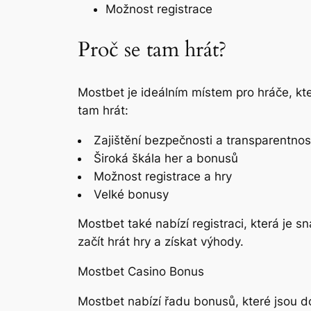
Možnost registrace
Proč se tam hrát?
Mostbet je ideálním místem pro hráče, kte
tam hrát:
Zajištění bezpečnosti a transparentnos
Široká škála her a bonusů
Možnost registrace a hry
Velké bonusy
Mostbet také nabízí registraci, která je 
začít hrát hry a získat výhody.
Mostbet Casino Bonus
Mostbet nabízí řadu bonusů, které jsou d