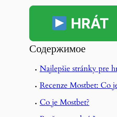
HRÁT
Содержимое
Najlepšie stránky pre h
Recenze Mostbet: Co je 
Co je Mostbet?