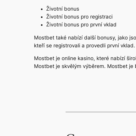
Životní bonus
Životní bonus pro registraci
Životní bonus pro první vklad
Mostbet také nabízí další bonusy, jako js
kteří se registrovali a provedli první vklad.
Mostbet je online kasino, které nabízí ši
Mostbet je skvělým výběrem. Mostbet je b