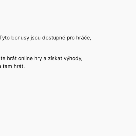
. Tyto bonusy jsou dostupné pro hráče,
e hrát online hry a získat výhody,
 tam hrát.