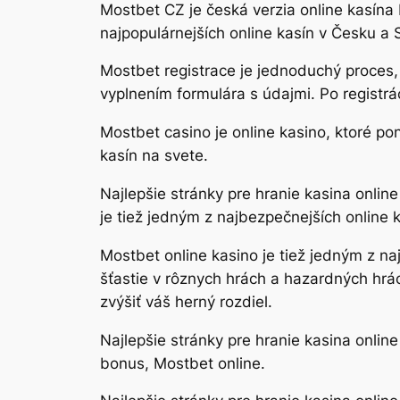
Mostbet CZ je česká verzia online kasína
najpopulárnejších online kasín v Česku a 
Mostbet registrace je jednoduchý proces, 
vyplnením formulára s údajmi. Po registrá
Mostbet casino je online kasino, ktoré po
kasín na svete.
Najlepšie stránky pre hranie kasina onlin
je tiež jedným z najbezpečnejších online 
Mostbet online kasino je tiež jedným z na
šťastie v rôznych hrách a hazardných hrác
zvýšiť váš herný rozdiel.
Najlepšie stránky pre hranie kasina onlin
bonus, Mostbet online.