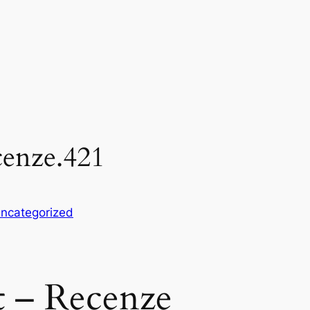
cenze.421
ncategorized
t – Recenze