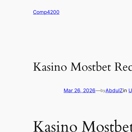
Skip
Comp4200
to
content
Kasino Mostbet Re
Mar 26, 2026
—
AbdulZ
in
U
by
Kasino Mostbe