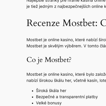
Najlepšie stránky pre hranie kasina onlin
je tiež jedným z najbezpečnejších online 
Recenze Mostbet: Co
Mostbet je online kasino, které nabízí ši
Mostbet je skvělým výběrem. V tomto člán
Co je Mostbet?
Mostbet je online kasino, které bylo zalo
nabízí širokou škálu her, včetně kasín, lot
Široká škála her
Bezpečné a transparentní platby
Velké bonusy