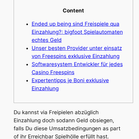
Content
Ended up being sind Freispiele qua
Einzahlung?: bigfoot Spielautomaten
echtes Geld
Unser besten Provider unter einsatz
von Freespins exklusive Einzahlung
Softwaresystem Entwickler für jedes
Casino Freespins
Expertentipps je Boni exklusive
Einzahlung
Du kannst via Freipielen abzüglich
Einzahlung doch sodann Geld obsiegen,
falls Du diese Umsatzbedingungen as part
of ihr Erreichbar Spielhölle erfüllt hast.