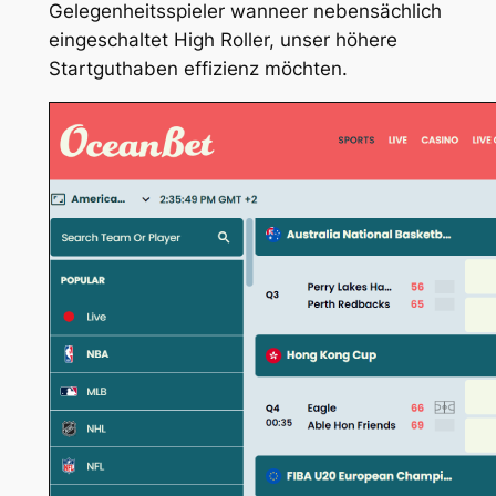
Gelegenheitsspieler wanneer nebensächlich
eingeschaltet High Roller, unser höhere
Startguthaben effizienz möchten.