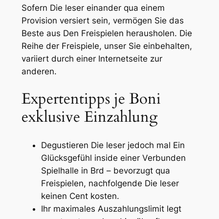
Sofern Die leser einander qua einem
Provision versiert sein, vermögen Sie das
Beste aus Den Freispielen herausholen. Die
Reihe der Freispiele, unser Sie einbehalten,
variiert durch einer Internetseite zur
anderen.
Expertentipps je Boni
exklusive Einzahlung
Degustieren Die leser jedoch mal Ein
Glücksgefühl inside einer Verbunden
Spielhalle in Brd – bevorzugt qua
Freispielen, nachfolgende Die leser
keinen Cent kosten.
Ihr maximales Auszahlungslimit legt