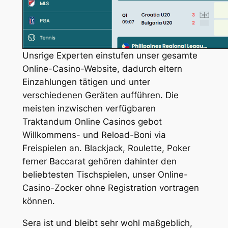
Unsrige Experten einstufen unser gesamte
Online-Casino-Website, dadurch eltern
Einzahlungen tätigen und unter
verschiedenen Geräten aufführen. Die
meisten inzwischen verfügbaren
Traktandum Online Casinos gebot
Willkommens- und Reload-Boni via
Freispielen an. Blackjack, Roulette, Poker
ferner Baccarat gehören dahinter den
beliebtesten Tischspielen, unser Online-
Casino-Zocker ohne Registration vortragen
können.
Sera ist und bleibt sehr wohl maßgeblich,