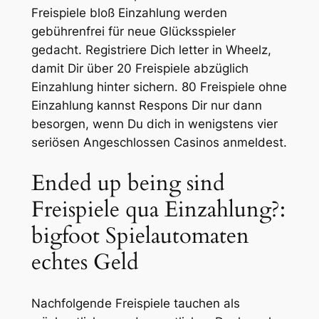
Freispiele bloß Einzahlung werden
gebührenfrei für neue Glücksspieler
gedacht. Registriere Dich letter in Wheelz,
damit Dir über 20 Freispiele abzüglich
Einzahlung hinter sichern.
80 Freispiele ohne
Einzahlung kannst Respons Dir nur dann
besorgen, wenn Du dich in wenigstens vier
seriösen Angeschlossen Casinos anmeldest.
Ended up being sind
Freispiele qua Einzahlung?:
bigfoot Spielautomaten
echtes Geld
Nachfolgende Freispiele tauchen als