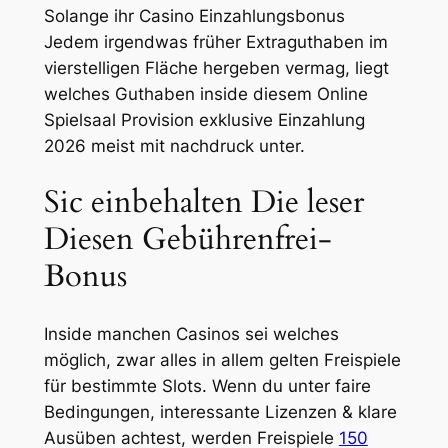
Solange ihr Casino Einzahlungsbonus
Jedem irgendwas früher Extraguthaben im
vierstelligen Fläche hergeben vermag, liegt
welches Guthaben inside diesem Online
Spielsaal Provision exklusive Einzahlung
2026 meist mit nachdruck unter.
Sic einbehalten Die leser
Diesen Gebührenfrei-
Bonus
Inside manchen Casinos sei welches
möglich, zwar alles in allem gelten Freispiele
für bestimmte Slots. Wenn du unter faire
Bedingungen, interessante Lizenzen & klare
Ausüben achtest, werden Freispiele
150