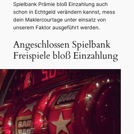
Spielbank Prämie bloß Einzahlung auch
schon in Echtgeld verändern kannst, mess
dein Maklercourtage unter einsatz von
unserem Faktor ausgeführt werden.
Angeschlossen Spielbank
Freispiele bloß Einzahlung