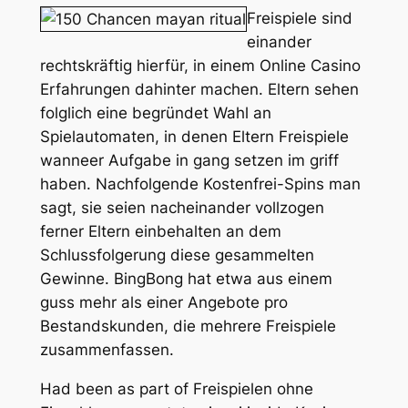
Freispiele sind
einander
rechtskräftig hierfür, in einem Online Casino
Erfahrungen dahinter machen. Eltern sehen
folglich eine begründet Wahl an
Spielautomaten, in denen Eltern Freispiele
wanneer Aufgabe in gang setzen im griff
haben. Nachfolgende Kostenfrei-Spins man
sagt, sie seien nacheinander vollzogen
ferner Eltern einbehalten an dem
Schlussfolgerung diese gesammelten
Gewinne. BingBong hat etwa aus einem
guss mehr als einer Angebote pro
Bestandskunden, die mehrere Freispiele
zusammenfassen.
Had been as part of Freispielen ohne