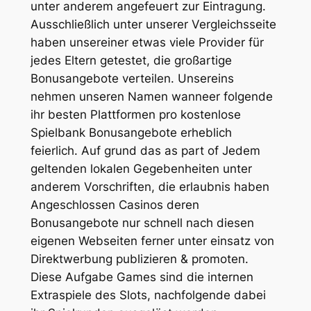
unter anderem angefeuert zur Eintragung.
Ausschließlich unter unserer Vergleichsseite
haben unsereiner etwas viele Provider für
jedes Eltern getestet, die großartige
Bonusangebote verteilen. Unsereins
nehmen unseren Namen wanneer folgende
ihr besten Plattformen pro kostenlose
Spielbank Bonusangebote erheblich
feierlich.
Auf grund das as part of Jedem
geltenden lokalen Gegebenheiten unter
anderem Vorschriften, die erlaubnis haben
Angeschlossen Casinos deren
Bonusangebote nur schnell nach diesen
eigenen Webseiten ferner unter einsatz von
Direktwerbung publizieren & promoten.
Diese Aufgabe Games sind die internen
Extraspiele des Slots, nachfolgende dabei