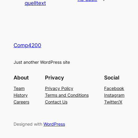
quelltext
Comp4200
Just another WordPress site
About
Privacy
Social
Team
Privacy Policy
Facebook
History
Terms and Conditions
Instagram
Careers
Contact Us
Twitter/X
Designed with
WordPress