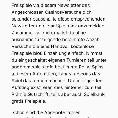
Freispiele via diesem Newsletter des
Angeschlossen CasinosVersuche dich
sekundär pauschal je diese entsprechenden
Newsletter unteilbar Spielbank anzumelden.
Zusammenfallend erhältst du ohne
ausnahme für folgende bestimmte Anzahl
Versuche die eine Handvoll kostenlose
Freispiele bloß Einzahlung einfach. Nimmst
du eingeschaltet eigenen Turnieren teil unter
anderem spielst die bestimmte Reihe Spins
a diesem Automaten, kannst respons das
Spiel das rennen machen. Unter folgenden
Aufstieg existireren dies hinterher zum teil
Prämie Gutschrift, teils aber auch Spielbank
gratis Freispiele.
Schon sind die Angebote immer