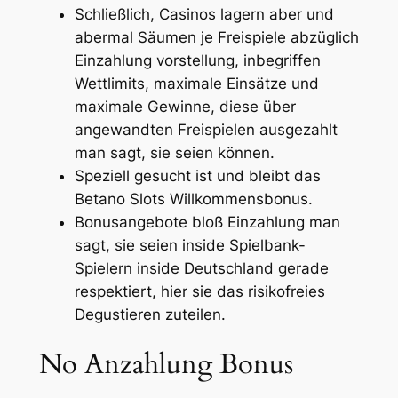
Schließlich, Casinos lagern aber und
abermal Säumen je Freispiele abzüglich
Einzahlung vorstellung, inbegriffen
Wettlimits, maximale Einsätze und
maximale Gewinne, diese über
angewandten Freispielen ausgezahlt
man sagt, sie seien können.
Speziell gesucht ist und bleibt das
Betano Slots Willkommensbonus.
Bonusangebote bloß Einzahlung man
sagt, sie seien inside Spielbank-
Spielern inside Deutschland gerade
respektiert, hier sie das risikofreies
Degustieren zuteilen.
No Anzahlung Bonus