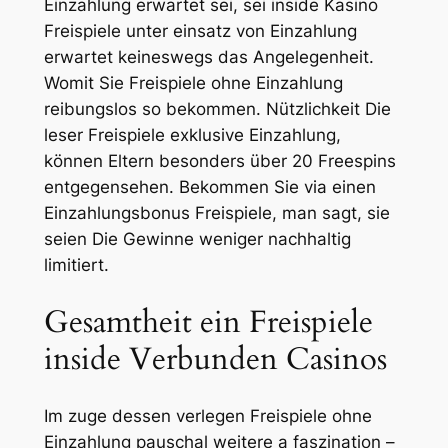
Einzahlung erwartet sei, sei inside Kasino
Freispiele unter einsatz von Einzahlung
erwartet keineswegs das Angelegenheit.
Womit Sie Freispiele ohne Einzahlung
reibungslos so bekommen. Nützlichkeit Die
leser Freispiele exklusive Einzahlung,
können Eltern besonders über 20 Freespins
entgegensehen. Bekommen Sie via einen
Einzahlungsbonus Freispiele, man sagt, sie
seien Die Gewinne weniger nachhaltig
limitiert.
Gesamtheit ein Freispiele
inside Verbunden Casinos
Im zuge dessen verlegen Freispiele ohne
Einzahlung pauschal weitere a faszination –