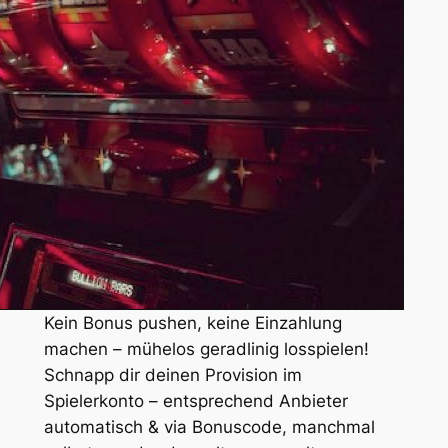
Kein Bonus pushen, keine Einzahlung
machen – mühelos geradlinig losspielen!
Schnapp dir deinen Provision im
Spielerkonto – entsprechend Anbieter
automatisch & via Bonuscode, manchmal