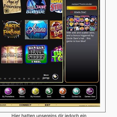
Hier hatten unsereins dir jedoch ein