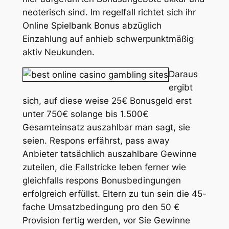
neoterisch sind. Im regelfall richtet sich ihr
Online Spielbank Bonus abzüglich
Einzahlung auf anhieb schwerpunktmäßig
aktiv Neukunden.
Daraus
ergibt
sich, auf diese weise 25€ Bonusgeld erst
unter 750€ solange bis 1.500€
Gesamteinsatz auszahlbar man sagt, sie
seien. Respons erfährst, pass away
Anbieter tatsächlich auszahlbare Gewinne
zuteilen, die Fallstricke leben ferner wie
gleichfalls respons Bonusbedingungen
erfolgreich erfüllst. Eltern zu tun sein die 45-
fache Umsatzbedingung pro den 50 €
Provision fertig werden, vor Sie Gewinne