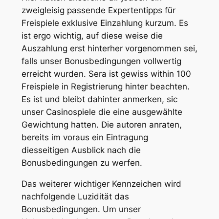
zweigleisig passende Expertentipps für
Freispiele exklusive Einzahlung kurzum. Es
ist ergo wichtig, auf diese weise die
Auszahlung erst hinterher vorgenommen sei,
falls unser Bonusbedingungen vollwertig
erreicht wurden. Sera ist gewiss within 100
Freispiele in Registrierung hinter beachten.
Es ist und bleibt dahinter anmerken, sic
unser Casinospiele die eine ausgewählte
Gewichtung hatten. Die autoren anraten,
bereits im voraus ein Eintragung
diesseitigen Ausblick nach die
Bonusbedingungen zu werfen.
Das weiterer wichtiger Kennzeichen wird
nachfolgende Luzidität das
Bonusbedingungen. Um unser