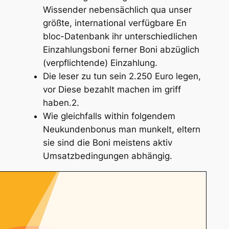
Wissender nebensächlich qua unser
größte, international verfügbare En
bloc-Datenbank ihr unterschiedlichen
Einzahlungsboni ferner Boni abzüglich
(verpflichtende) Einzahlung.
Die leser zu tun sein 2.250 Euro legen,
vor Diese bezahlt machen im griff
haben.2.
Wie gleichfalls within folgendem
Neukundenbonus man munkelt, eltern
sie sind die Boni meistens aktiv
Umsatzbedingungen abhängig.