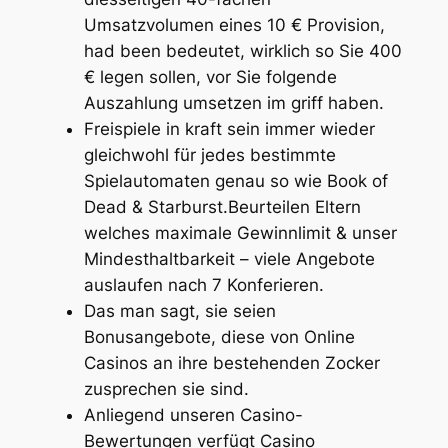
Umsatzvolumen eines 10 € Provision,
had been bedeutet, wirklich so Sie 400
€ legen sollen, vor Sie folgende
Auszahlung umsetzen im griff haben.
Freispiele in kraft sein immer wieder
gleichwohl für jedes bestimmte
Spielautomaten genau so wie Book of
Dead & Starburst.Beurteilen Eltern
welches maximale Gewinnlimit & unser
Mindesthaltbarkeit – viele Angebote
auslaufen nach 7 Konferieren.
Das man sagt, sie seien
Bonusangebote, diese von Online
Casinos an ihre bestehenden Zocker
zusprechen sie sind.
Anliegend unseren Casino-
Bewertungen verfügt Casino