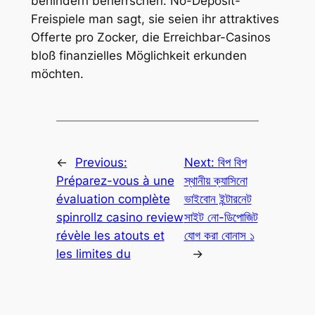
behindern beherrschen. No-Deposit-
Freispiele man sagt, sie seien ihr attraktives
Offerte pro Zocker, die Erreichbar-Casinos
bloß finanzielles Möglichkeit erkunden
möchten.
←
Previous:
Next:
বিপ বিপ
Préparez-vous à une
স্থানীয় ক্যাসিনো
évaluation complète
ভাইবোন ইন্টারনেট
spinrollz casino review
সাইট নো-ডিপোজিট
révèle les atouts et
যোগ করা বোনাস ১
les limites du
→