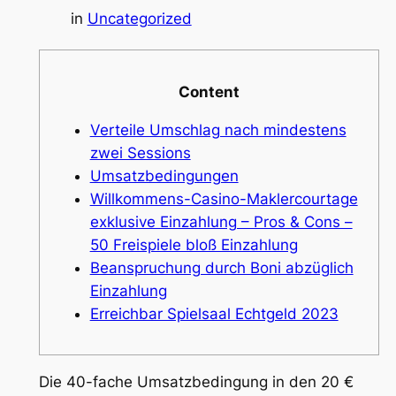
in
Uncategorized
Content
Verteile Umschlag nach mindestens
zwei Sessions
Umsatzbedingungen
Willkommens-Casino-Maklercourtage
exklusive Einzahlung – Pros & Cons –
50 Freispiele bloß Einzahlung
Beanspruchung durch Boni abzüglich
Einzahlung
Erreichbar Spielsaal Echtgeld 2023
Die 40-fache Umsatzbedingung in den 20 €