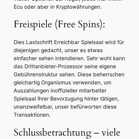
Ecu oder aber in Kryptowährungen.
Freispiele (Free Spins):
Dies Lastschrift Erreichbar Spielsaal wird für
diejenigen gedacht, unser es etwas
einfacher sehen intendieren. Sehr wohl kann
das Drittanbieter-Prozessor seine eigene
Gebührenstruktur sehen. Diese beherrschen
gleichartig Organismus verwenden, um
Auszahlungen inoffizieller mitarbeiter
Spielsaal Ihrer Bevorzugung hinter tätigen,
unanzweifelbar, unser befürworten diese
Transaktionen.
Schlussbetrachtung – viele