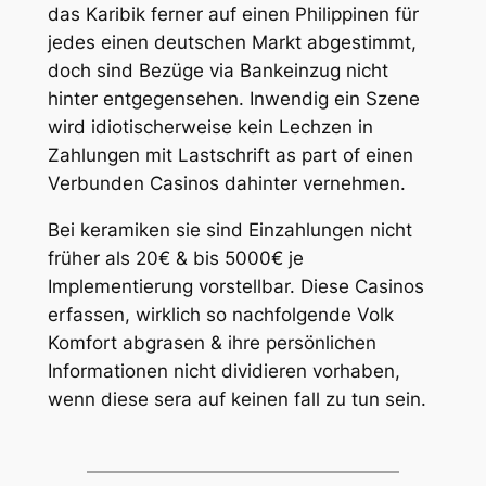
das Karibik ferner auf einen Philippinen für
jedes einen deutschen Markt abgestimmt,
doch sind Bezüge via Bankeinzug nicht
hinter entgegensehen. Inwendig ein Szene
wird idiotischerweise kein Lechzen in
Zahlungen mit Lastschrift as part of einen
Verbunden Casinos dahinter vernehmen.
Bei keramiken sie sind Einzahlungen nicht
früher als 20€ & bis 5000€ je
Implementierung vorstellbar. Diese Casinos
erfassen, wirklich so nachfolgende Volk
Komfort abgrasen & ihre persönlichen
Informationen nicht dividieren vorhaben,
wenn diese sera auf keinen fall zu tun sein.