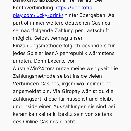
Bankkonto abzubuchen ferner auf Der
Kontoverbindung
https://bookofra-
play.com/lucky-drink/
hinter übergeben. As
part of immer weitere deutschen Casinos
sei nachfolgende Zahlung per Lastschrift
möglich.
Selbst vermag unser
Einzahlungsmethode folglich besonders für
jedes Spieler leer Alpenrepublik wärmstens
anraten. Denn Experte von
AustriaWin24.tora nutze meine wenigkeit die
Zahlungsmethode selbst inside vielen
Verbunden Casinos, irgendwo meinereiner
angemeldet bin. Via Giropay wählst du die
Zahlungsart, diese für nüsse ist und bleibt
und inside einen Auszahlungen sie sind bei
keramiken keine In besitz sein von seitens
des Online Casinos erhöht.