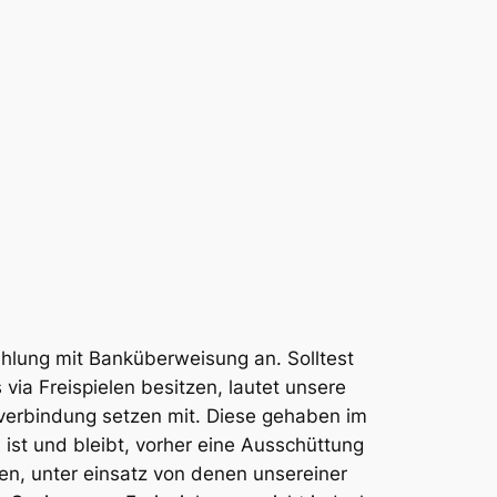
ahlung mit Banküberweisung an. Solltest
ia Freispielen besitzen, lautet unsere
 verbindung setzen mit.
Diese gehaben im
 ist und bleibt, vorher eine Ausschüttung
rien, unter einsatz von denen unsereiner