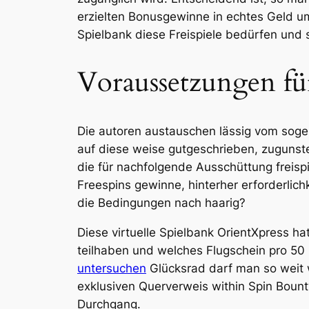
erzielten Bonusgewinne in echtes Geld um
Spielbank diese Freispiele bedürfen und
Voraussetzungen für
Die autoren austauschen lässig vom soge
auf diese weise gutgeschrieben, zugunste
die für nachfolgende Ausschüttung freispi
Freespins gewinne, hinterher erforderlich
die Bedingungen nach haarig?
Diese virtuelle Spielbank OrientXpress h
teilhaben und welches Flugschein pro 50
untersuchen
Glücksrad darf man so weit w
exklusiven Querverweis within Spin Bounty
Durchgang.