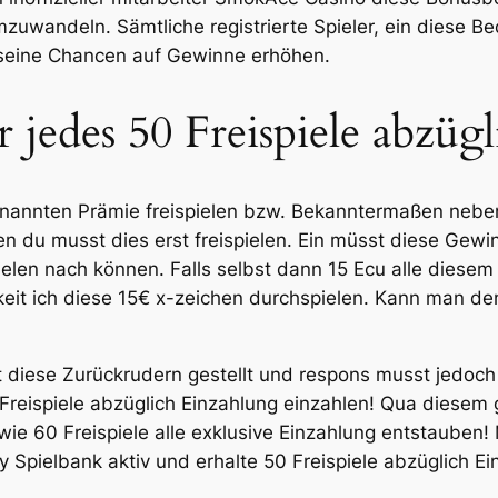
zuwandeln. Sämtliche registrierte Spieler, ein diese 
 seine Chancen auf Gewinne erhöhen.
 jedes 50 Freispiele abzüg
nannten Prämie freispielen bzw. Bekanntermaßen neben
n du musst dies erst freispielen. Ein müsst diese Gewi
elen nach können. Falls selbst dann 15 Ecu alle diesem 
keit ich diese 15€ x-zeichen durchspielen. Kann man den 
at diese Zurückrudern gestellt und respons musst jedoc
 Freispiele abzüglich Einzahlung einzahlen! Qua diese
ie 60 Freispiele alle exklusive Einzahlung entstauben!
 Spielbank aktiv und erhalte 50 Freispiele abzüglich Ei