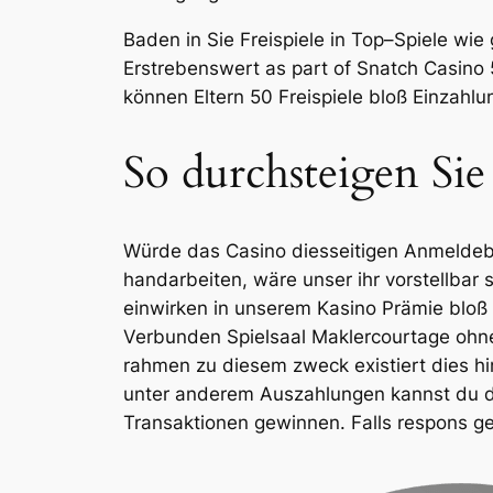
Baden in Sie Freispiele in Top–Spiele wie
Erstrebenswert as part of Snatch Casino 
können Eltern 50 Freispiele bloß Einzah
So durchsteigen Si
Würde das Casino diesseitigen Anmeldeb
handarbeiten, wäre unser ihr vorstellbar
einwirken in unserem Kasino Prämie bloß E
Verbunden Spielsaal Maklercourtage ohne 
rahmen zu diesem zweck existiert dies hi
unter anderem Auszahlungen kannst du da
Transaktionen gewinnen. Falls respons ger