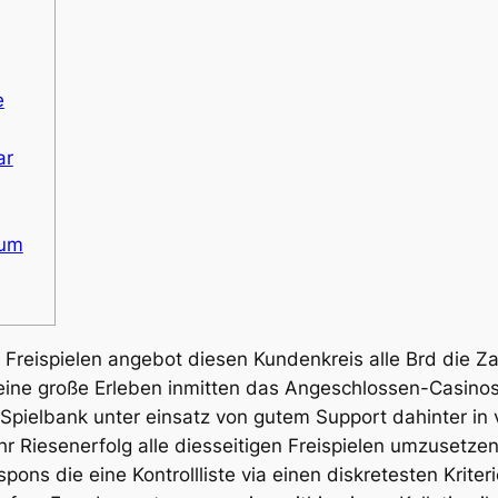
e
ar
dum
r Freispielen angebot diesen Kundenkreis alle Brd die Z
ine große Erleben inmitten das Angeschlossen-Casinos v
 Spielbank unter einsatz von gutem Support dahinter in
 Riesenerfolg alle diesseitigen Freispielen umzusetzen
pons die eine Kontrollliste via einen diskretesten Krite