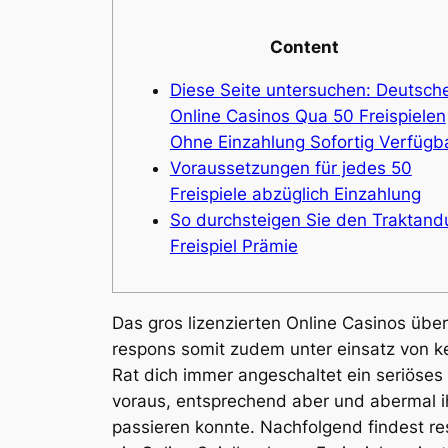
Content
Diese Seite untersuchen: Deutsch
Online Casinos Qua 50 Freispielen
Ohne Einzahlung Sofortig Verfügb
Voraussetzungen für jedes 50
Freispiele abzüglich Einzahlung
So durchsteigen Sie den Traktan
Freispiel Prämie
Das gros lizenzierten Online Casinos übe
respons somit zudem unter einsatz von ke
Rat dich immer angeschaltet ein seriöses
voraus, entsprechend aber und abermal ihr
passieren konnte. Nachfolgend findest res