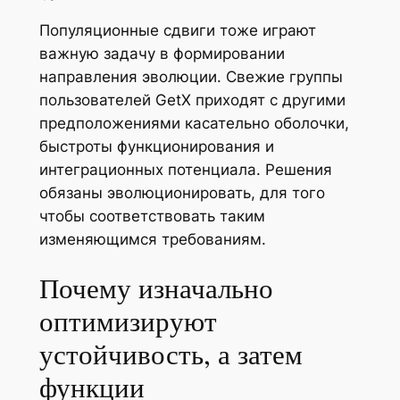
Популяционные сдвиги тоже играют
важную задачу в формировании
направления эволюции. Свежие группы
пользователей GetX приходят с другими
предположениями касательно оболочки,
быстроты функционирования и
интеграционных потенциала. Решения
обязаны эволюционировать, для того
чтобы соответствовать таким
изменяющимся требованиям.
Почему изначально
оптимизируют
устойчивость, а затем
функции