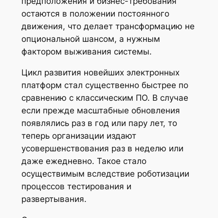
предположения и бизнес-требования
остаются в положении постоянного
движения, что делает трансформацию не
опциональной шансом, а нужным
фактором выживания системы.
Цикл развития новейших электронных
платформ стал существенно быстрее по
сравнению с классическим ПО. В случае
если прежде масштабные обновления
появлялись раз в год или пару лет, то
теперь организации издают
усовершенствования раз в неделю или
даже ежедневно. Такое стало
осуществимым вследствие роботизации
процессов тестирования и
развертывания.