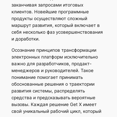
заканчивая запросами итоговых
клиентов. Новейшие программные
продукты осуществляют сложный
маршрут развития, который включает в
себя несколько фаз усовершенствования
и доработки.
Осознание принципов трансформации
электронных платформ исключительно
важно для разработчиков, продакт-
менеджеров и руководителей. Такое
понимание помогает принимать
обоснованные решения о траектории
развития системы, распределять
средства и предсказывать вероятные
вызовы. Каждая решение Get X имеет
свой уникальный рабочий цикл, который