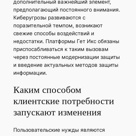
дополнительный важнейший элемент,
предполагающий постоянного внимания.
Киберугрозы развиваются с
поразительной темпом, возникают
свежие способы воздействий и
недостатки. Платформы Гет Икс обязаны
приспосабливаться к таким вызовам
через постоянные модернизации защиты
и введение актуальных методов защиты
информации.
Каким способом
клиентские потребности
запускают изменения
Пользовательские нужды являются