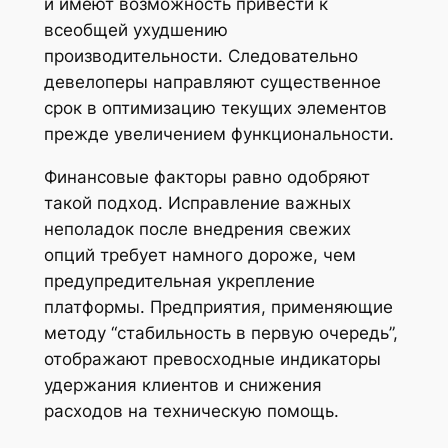
и имеют возможность привести к
всеобщей ухудшению
производительности. Следовательно
девелоперы направляют существенное
срок в оптимизацию текущих элементов
прежде увеличением функциональности.
Финансовые факторы равно одобряют
такой подход. Исправление важных
неполадок после внедрения свежих
опций требует намного дороже, чем
предупредительная укрепление
платформы. Предприятия, применяющие
методу “стабильность в первую очередь”,
отображают превосходные индикаторы
удержания клиентов и снижения
расходов на техническую помощь.