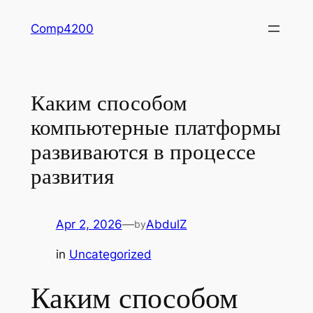
Skip
Comp4200
to
content
Каким способом
компьютерные платформы
развиваются в процессе
развития
Apr 2, 2026
—
AbdulZ
by
in
Uncategorized
Каким способом