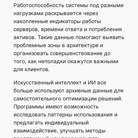
Работоспособность системы под разными
нагрузками раскрывается через
накопленные индикаторы работы
серверов, времени ответа и потребления
активов. Такие данные помогают выявить
проблемные зоны в архитектуре и
организовать совершенствование до
того, как неполадки окажутся важными
для клиентов.
Искусственный интеллект и ИИ все
больше используют архивные данные для
самостоятельного оптимизации решений.
Программы имеют возможность
исследовать паттерны использования и
предлагать индивидуальный
взаимодействие, улучшать методы