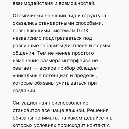
взаимодействия и возможностей.
Отзывчивый внешний вид и структура
оказались стандартными способами,
позволяющими системам GetX
независимо подстраиваться под
различные габариты дисплеев и формы
общения. Тем не менее простого
изменения размера интерфейса не
хватает — всякое прибор обладает
уникальные потенциал и пределы,
которые обязаны учитываться при
создании.
Ситуационная приспособление
становится все чаще важной. Решения
обязаны понимать, на каком девайсе и в
которых условиях происходит контакт с