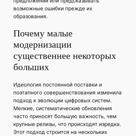
предложений или предсказывать
возможные ошибки прежде их
образования.
Почему малые
модернизации
существеннее некоторых
больших
Идеология постоянной поставки и
поэтапного совершенствования изменила
подход к эволюции цифровых систем.
Мелкие, систематические обновления
часто приносят большую важность, чем
крупные релизы, что происходят изредка.
Этот подход строится на нескольких