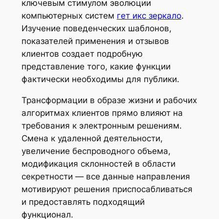
ключевым стимулом эволюции
компьютерных систем
гет икс зеркало
.
Изучение поведенческих шаблонов,
показателей применения и отзывов
клиентов создает подробную
представление того, какие функции
фактически необходимы для публики.
Трансформации в образе жизни и рабочих
алгоритмах клиентов прямо влияют на
требования к электронным решениям.
Смена к удаленной деятельности,
увеличение беспроводного объема,
модификация склонностей в области
секретности — все данные направления
мотивируют решения приспосабливаться
и предоставлять подходящий
функционал.