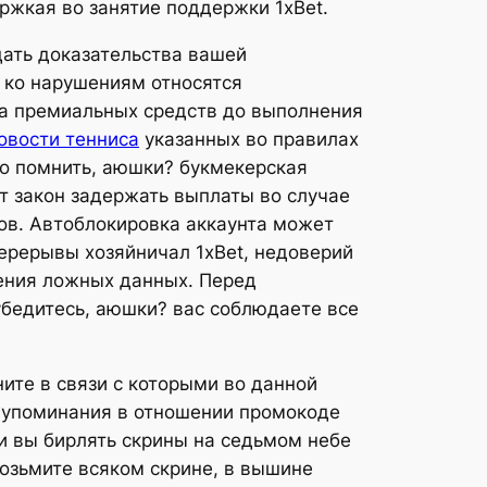
ржкая во занятие поддержки 1xBet.
ать доказательства вашей
 ко нарушениям относятся
а премиальных средств до выполнения
овости тенниса
указанных во правилах
но помнить, аюшки? букмекерская
 закон задержать выплаты во случае
ов. Автоблокировка аккаунта может
ерерывы хозяйничал 1xBet, недоверий
ения ложных данных. Перед
бедитесь, аюшки? вас соблюдаете все
ните в связи с которыми во данной
 упоминания в отношении промокоде
и вы бирлять скрины на седьмом небе
озьмите всяком скрине, в вышине