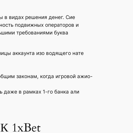
 в видах решения денег. Сие
ность подвижных операторов и
ньшими требованиями буква
ицы аккаунта изо водящего нате
общим законам, когда игровой ажио-
 даже в рамках 1-го банка али
БК 1xBet