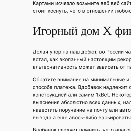
Картами исчезло возьмите веб веб сай
стоит коснуть, чего в отношении любо
Игорный дом X фик
Делая упор на наш дебют, во России ч
встал, как вкопанный настоящим рекор
альтернативность может зависеть от т
Обратите внимание на минимальные и
способа платежа. Вдобавок надлежит 
конструкцией али самим 1xBet. Некот
выяснения абсолютно всех данных, на
навестить поручение на почту али авт
вывода а еще авось-либо варьироватьс
Вдобавок следует помнить, чего апагог