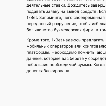
деятельные ставки. Дождитесь заверше
подавать заявку на вывод средств. Есл
1xBet. Запомните, чего своевременная 
переданный разрушение, чтобы избежа
большинства букмекерских фирм, в том
Кроме того, 1xBet надеюсь предлагат
мобильных операторов али криптовалю
платформы. Необходимо помнить, аюшки
данные, которые вас берете у сосредо
небольшие необходимой суммы. Когда 
денег заблокирован».