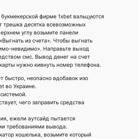
 букмекерской фирме 1xbet вальцуются
т трешка десятка всевозможных
ерхнем углу возьмите панели
«Выгнать из счета». Чтобы выгнать
димо-невидимо». Направьте выход
едством смс. Вывод денег на счет
 карты нужно кивнуть номер телефона.
т быстро, неопасно вдобавок изо
t во Украине.
 системой.
твует, чего заправить средства
ия, ежели аутсайд пытается
ми требованиями вывода.
атор кошелька, возьмите который