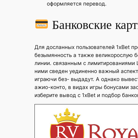
оформляется перевод.
Банковские кар
Для досланных пользователей 1xBet пр
безымянность а также великорослую б
линии. связанным с лимитированиями 
ними сведен уединенно важный аспект 
играючи без- выдадут. А однако выве
ажио-конто, в видах игры бонусами за
изберите вывод с 1xBet и подбор банко