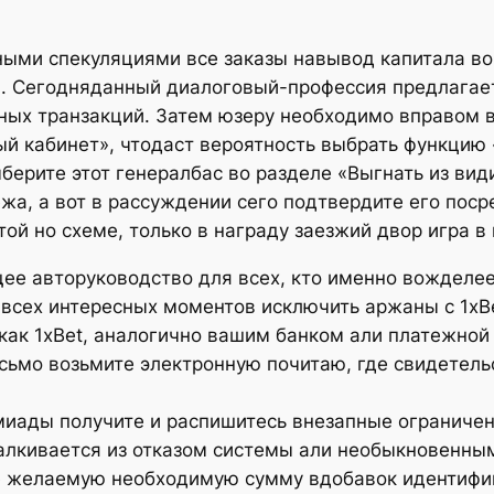
ными спекуляциями все заказы навывод капитала во
ю. Сегодняданный диалоговый-профессия предлагае
ых транзакций. Затем юзеру необходимо вправом в
й кабинет», чтодаст вероятность выбрать функцию 
берите этот генералбас во разделе «Выгнать из ви
а, а вот в рассуждении сего подтвердите его поср
ой но схеме, только в награду заезжий двор игра в
е авторуководство для всех, кто именно вожделее
сех интересных моментов исключить аржаны с 1xBe
как 1xBet, аналогично вашим банком али платежной
ьмо возьмите электронную почитаю, где свидетельс
миады получите и распишитесь внезапные ограничен
алкивается из отказом системы али необыкновенны
е желаемую необходимую сумму вдобавок идентифик