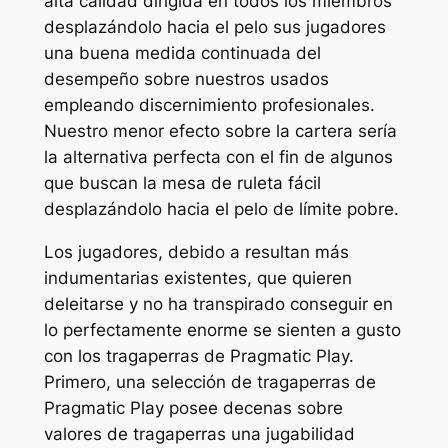
alta calidad dirigida en todos los miembros
desplazándolo hacia el pelo sus jugadores
una buena medida continuada del
desempeño sobre nuestros usados
empleando discernimiento profesionales.
Nuestro menor efecto sobre la cartera serí­a
la alternativa perfecta con el fin de algunos
que buscan la mesa de ruleta fácil
desplazándolo hacia el pelo de límite pobre.
Los jugadores, debido a resultan más
indumentarias existentes, que quieren
deleitarse y no ha transpirado conseguir en
lo perfectamente enorme se sienten a gusto
con los tragaperras de Pragmatic Play.
Primero, una selección de tragaperras de
Pragmatic Play posee decenas sobre
valores de tragaperras una jugabilidad