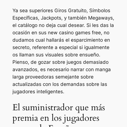
Ya sea superiores Giros Gratuito, Símbolos
Específicas, Jackpots, y también Megaways,
el catálogo no deja cual desear. Si les das la
ocasión en sus new casino games free, no
dudamos cual hallarás el esparcimiento en
secreto, referente a especial si igualmente
os llaman sus visuales sobre ensueño.
Pienso, de gozar sobre juegos demasiado
avanzados, es necesario narrar con manga
larga proveedoras semejante sobre
actualizadas con los demandas sobre las
jugadores inteligentes.
El suministrador que más
premia en los jugadores