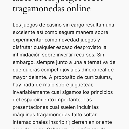
tragamonedas online
Los juegos de casino sin cargo resultan una
excelente así­ como segura manera sobre
experimentar como novedad juegos y
disfrutar cualquier escaso desprovisto la
intimidación sobre invertir recursos. Sin
embargo, siempre junto a una alternativa de
que quieras competir joviales dinero real de
mayor delante. A propósito de currículums,
hay nada de malo sobre juguetear,
invariablemente cual sigamos los principios
del esparcimiento importante. Las
presentaciones cual suelen incluir las
máquinas tragamonedas falto soltar
internacionales inscribirí¡ cierran en oriente