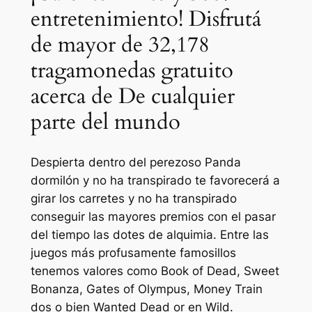
entretenimiento! Disfrutá
de mayor de 32,178
tragamonedas gratuito
acerca de De cualquier
parte del mundo
Despierta dentro del perezoso Panda
dormilón y no ha transpirado te favorecerá a
girar los carretes y no ha transpirado
conseguir las mayores premios con el pasar
del tiempo las dotes de alquimia. Entre las
juegos más profusamente famosillos
tenemos valores como Book of Dead, Sweet
Bonanza, Gates of Olympus, Money Train
dos o bien Wanted Dead or en Wild.