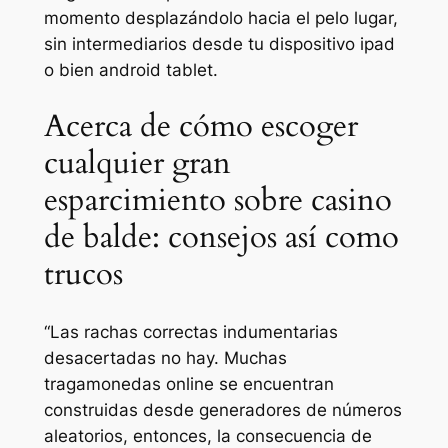
momento desplazándolo hacia el pelo lugar,
sin intermediarios desde tu dispositivo ipad
o bien android tablet.
Acerca de cómo escoger
cualquier gran
esparcimiento sobre casino
de balde: consejos así­ como
trucos
“Las rachas correctas indumentarias
desacertadas no hay. Muchas
tragamonedas online se encuentran
construidas desde generadores de números
aleatorios, entonces, la consecuencia de