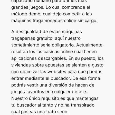
capacidad humano para dar los más
grandes juegos. Lo cual comprende el
método demo, cual deja competir a las
máquinas tragamonedas online sin cargo.
A desigualdad de estas máquinas
tragaperras gratuito, aquí nuestro
sometimiento serí­a obligatorio. Actualmente,
resultan los los casinos online cual tienen
aplicaciones descargables. En su puesto, los
viviendas sobre apuestas se sienten a gusto
con optimizar las websites para que puedas
entrar mediante el buscador. De esa forma
podrás vestir una diversión de hacen de
juegos favoritos en cualquier detalle.
Nuestro único requisito es que mantengas
tu buscador al tanto y no ha transpirado
cual poseas una trato serio.