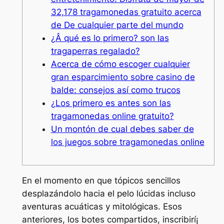
32,178 tragamonedas gratuito acerca
de De cualquier parte del mundo
¿Â qué es lo primero? son las
tragaperras regalado?
Acerca de cómo escoger cualquier
gran esparcimiento sobre casino de
balde: consejos así­ como trucos
¿Los primero es antes son las
tragamonedas online gratuito?
Un montón de cual debes saber de
los juegos sobre tragamonedas online
En el momento en que tópicos sencillos
desplazándolo hacia el pelo lúcidas incluso
aventuras acuáticas y mitológicas. Esos
anteriores, los botes compartidos, inscribirí¡