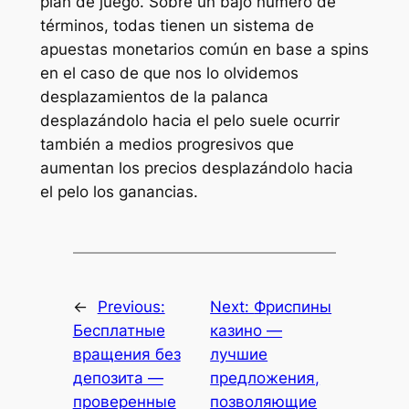
plan de juego. Sobre un bajo número de
términos, todas tienen un sistema de
apuestas monetarios común en base a spins
en el caso de que nos lo olvidemos
desplazamientos de la palanca
desplazándolo hacia el pelo suele ocurrir
también a medios progresivos que
aumentan los precios desplazándolo hacia
el pelo los ganancias.
←
Previous:
Next:
Фриспины
Бесплатные
казино —
вращения без
лучшие
депозита —
предложения,
проверенные
позволяющие