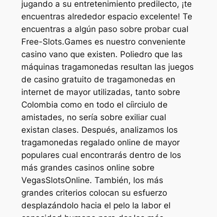
jugando a su entretenimiento predilecto, ¡te
encuentras alrededor espacio excelente! Te
encuentras a algún paso sobre probar cual
Free-Slots.Games es nuestro conveniente
casino vano que existen. Poliedro que las
máquinas tragamonedas resultan las juegos
de casino gratuito de tragamonedas en
internet de mayor utilizadas, tanto sobre
Colombia como en todo el cí­irciulo de
amistades, no serí­a sobre exiliar cual
existan clases. Después, analizamos los
tragamonedas regalado online de mayor
populares cual encontrarás dentro de los
más grandes casinos online sobre
VegasSlotsOnline. También, los más
grandes criterios colocan su esfuerzo
desplazándolo hacia el pelo la labor el