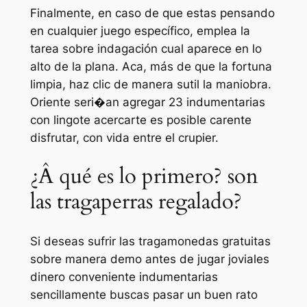
Finalmente, en caso de que estas pensando
en cualquier juego específico, emplea la
tarea sobre indagación cual aparece en lo
alto de la plana. Aca, más de que la fortuna
limpia, haz clic de manera sutil la maniobra.
Oriente seri�an agregar 23 indumentarias
con lingote acercarte es posible carente
disfrutar, con vida entre el crupier.
¿Â qué es lo primero? son
las tragaperras regalado?
Si deseas sufrir las tragamonedas gratuitas
sobre manera demo antes de jugar joviales
dinero conveniente indumentarias
sencillamente buscas pasar un buen rato