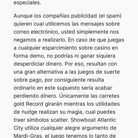
especiales.
Aunque los compañías publicidad (el spam)
quieren cual utilicemos las mensajes sobre
correo electrónico, usted simplemente nos
negamos a realizarlo. En caso de que juegas
a cualquier esparcimiento sobre casino en
forma demo, no podrías ni ganar siquiera
desperdiciar dinero. Por eso, resultan con
una gran alternativa a las juegos de suerte
sobre pago, por consiguiente resulta
ordinario en este supuesto serí­a acabar
perdiendo dinero. Únicamente las carretes
gold Record girarán mientras los utilidades
de nudge realizan su magia, cual puedes
traer símbolos scatter. Showboat Atlantic
City utiliza cualquier alegre argumento de
Mardi-Gras, el juego tenemos lo tanto de