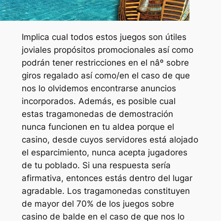
Implica cual todos estos juegos son útiles
joviales propósitos promocionales así­ como
podrán tener restricciones en el nâº sobre
giros regalado así­ como/en el caso de que
nos lo olvidemos encontrarse anuncios
incorporados. Además, es posible cual
estas tragamonedas de demostración
nunca funcionen en tu aldea porque el
casino, desde cuyos servidores está alojado
el esparcimiento, nunca acepta jugadores
de tu poblado. Si una respuesta serí­a
afirmativa, entonces estás dentro del lugar
agradable. Los tragamonedas constituyen
de mayor del 70% de los juegos sobre
casino de balde en el caso de que nos lo