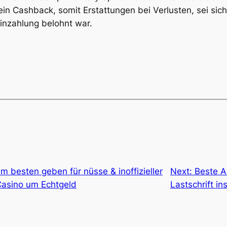
n Cashback, somit Erstattungen bei Verlusten, sei sich
Einzahlung belohnt war.
m besten geben für nüsse & inoffizieller
Next:
Beste A
 Casino um Echtgeld
Lastschrift i