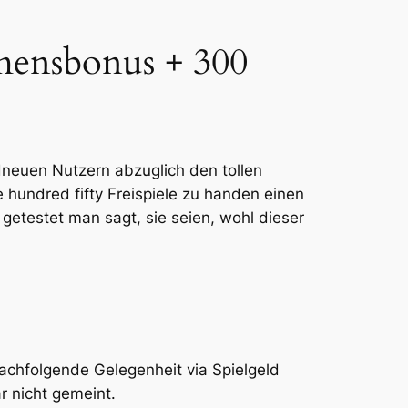
mensbonus + 300
neuen Nutzern abzuglich den tollen
hundred fifty Freispiele zu handen einen
getestet man sagt, sie seien, wohl dieser
nachfolgende Gelegenheit via Spielgeld
r nicht gemeint.