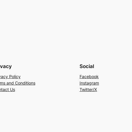
ivacy
Social
vacy Policy
Facebook
ms and Conditions
Instagram
tact Us
Twitter/X