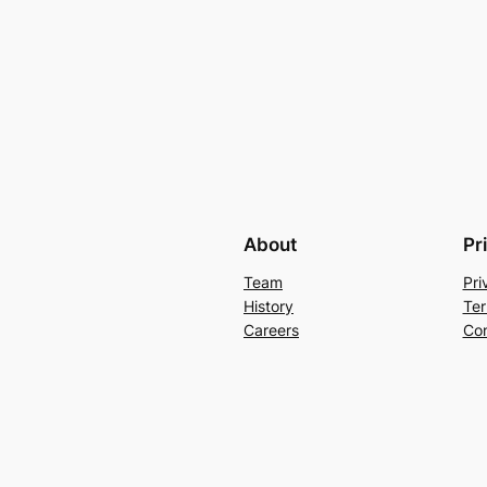
About
Pr
Team
Pri
History
Ter
Careers
Con