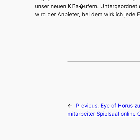
unser neuen Ki?a�ufern. Untergeordnet ei
wird der Anbieter, bei dem wirklich jede 
←
Previous:
Eye of Horus zu
mitarbeiter Spielsaal online