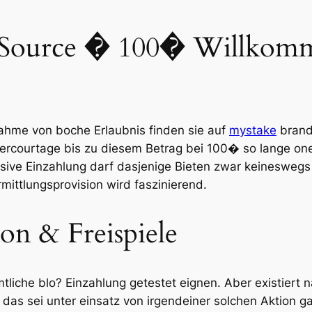
on Source � 100� Willkom
enahme von boche Erlaubnis finden sie auf
mystake
brand
rcourtage bis zu diesem Betrag bei 100� so lange one 
usive Einzahlung darf dasjenige Bieten zwar keineswegs 
mittlungsprovision wird faszinierend.
on & Freispiele
liche blo? Einzahlung getestet eignen. Aber existiert 
das sei unter einsatz von irgendeiner solchen Aktion ga