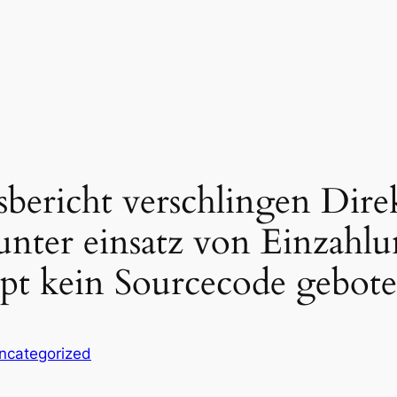
sbericht verschlingen Direk
 unter einsatz von Einzahlu
pt kein Sourcecode gebote
ncategorized