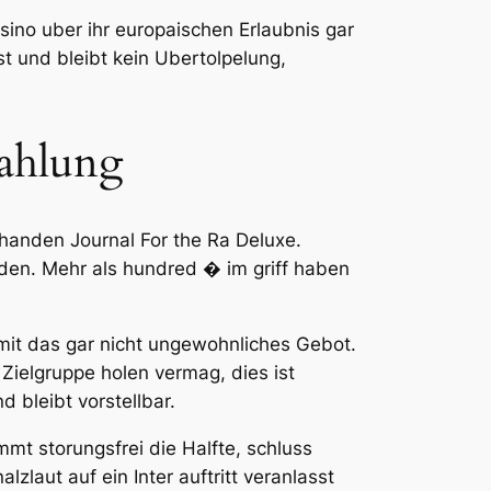
ino uber ihr europaischen Erlaubnis gar
t und bleibt kein Ubertolpelung,
zahlung
 handen Journal For the Ra Deluxe.
den. Mehr als hundred � im griff haben
mit das gar nicht ungewohnliches Gebot.
Zielgruppe holen vermag, dies ist
 bleibt vorstellbar.
mmt storungsfrei die Halfte, schluss
aut auf ein Inter auftritt veranlasst