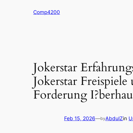
Skip
Comp4200
to
content
Jokerstar Erfahrung
Jokerstar Freispiele
Forderung I?berhau
Feb 15, 2026
—
AbdulZ
in
U
by