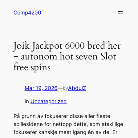
Skip
Comp4200
to
content
Joik Jackpot 6000 bred her
+ autonom hot seven Slot
free spins
Mar 19, 2026
—
AbdulZ
by
in
Uncategorized
På grunn av fokuserer disse aller fleste
spillesidene for nettopp dette, som atskillige
fokuserer kanskje mest igang én av de. Er