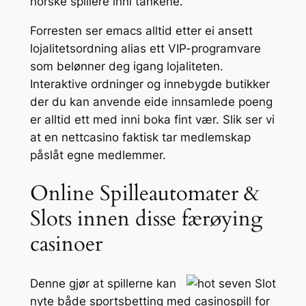
norske spillere inni tankene.
Forresten ser emacs alltid etter ei ansett
lojalitetsordning alias ett VIP-programvare
som belønner deg igang lojaliteten.
Interaktive ordninger og innebygde butikker
der du kan anvende eide innsamlede poeng
er alltid ett med inni boka fint vær. Slik ser vi
at en nettcasino faktisk tar medlemskap
påslåt egne medlemmer.
Online Spilleautomater &
Slots innen disse færøying
casinoer
Denne gjør at spillerne kan
nyte både sportsbetting med casinospill for