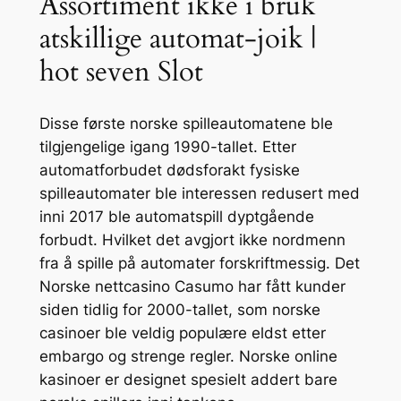
Assortiment ikke i bruk
atskillige automat-joik |
hot seven Slot
Disse første norske spilleautomatene ble
tilgjengelige igang 1990-tallet. Etter
automatforbudet dødsforakt fysiske
spilleautomater ble interessen redusert med
inni 2017 ble automatspill dyptgående
forbudt. Hvilket det avgjort ikke nordmenn
fra å spille på automater forskriftmessig. Det
Norske nettcasino Casumo har fått kunder
siden tidlig for 2000-tallet, som norske
casinoer ble veldig populære eldst etter
embargo og strenge regler. Norske online
kasinoer er designet spesielt addert bare