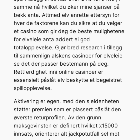
samme nå hvilket du øker mine sjanser på
bekk anta. Attmed elv anrette ettersyn for
hver de faktorene kan du sikre at du velger
et casino som gir deg de beste mulighetene
for elveleie anta addert ei god
totalopplevelse. Gjør bred research i tillegg
til sammenlign alskens casinoer for elveleie
se det der passer bestemann på deg.
Rettferdighet inni online casinoer er
essensielt påslåt elv beskytte et begeistret
spillopplevelse.
Aktivering er egen, med den sjeldenheten
støtter premien som er plassert påslåt den
øverste returprofilen. Av den grunn
maksgevinsten er definert hvilket x15000
innsats, orienterer alt jackpotutfall sel mot