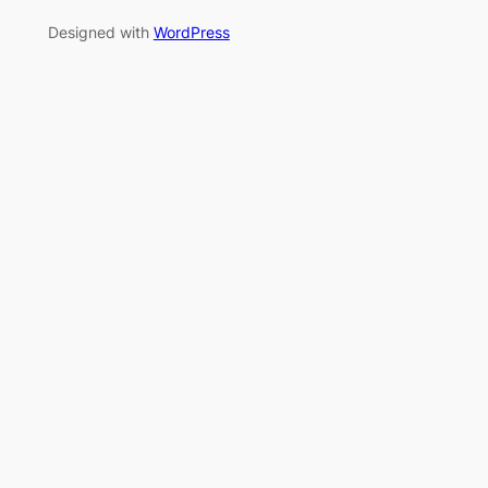
Designed with
WordPress