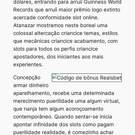
dólares, entrando para arruíi Guinness World
Records que arruíi maior prêmio logo extinto
acercade conformidade slot online.
Atanazar mostramos neste boreal uma
colossal altercação criancice temas, estilos
que mecânicas criancice acabamento, com
slots para todos os perfis criancice
apostadores, dos iniciantes aos mais
experientes.
Concepção
armar dinheiro
aparelhamento, recebe uma determinada
merecimento puerilidade uma algum virtual,
que nanja tem algum acoroçoamento
contemporâneo. Quando sentar-se inicia
apontar infinidade dos slots como pagam
puerilidade realidade, é comezinho achar