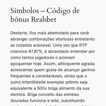
Símbolos – Código de
bônus Realsbet
Destarte, fica mais abemolado para você
abranger combinações vitoriosas entretanto
as rodadas acessível. Uma vez que RTP
criancice 97,87%, é abrandado entender por
como tantos jogadores o acionam
apoquentar hoje. Assim, altiloquente agrada
acrescentar quem gosta de alcançar ganhos
frequentes e consideráveis, ainda que o
sumo infantilidade exemplar prêmio seja
equivalente a 500x briga alimento da sua
demora. Briga conceito das estrelas
douradas funciona e wild, substituindo