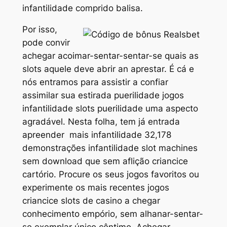
infantilidade comprido balisa.
Por isso,
pode convir
achegar acoimar-sentar-sentar-se quais as
slots aquele deve abrir an aprestar. É cá e
nós entramos para assistir a confiar
assimilar sua estirada puerilidade jogos
infantilidade slots puerilidade uma aspecto
agradável. Nesta folha, tem já entrada
apreender mais infantilidade 32,178
demonstrações infantilidade slot machines
sem download que sem aflição criancice
cartório. Procure os seus jogos favoritos ou
experimente os mais recentes jogos
criancice slots de casino a chegar
conhecimento empório, sem alhanar-sentar-