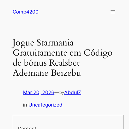
Skip
Comp4200
to
content
Jogue Starmania
Gratuitamente em Código
de bônus Realsbet
Ademane Beizebu
Mar 20, 2026
—
AbdulZ
by
in
Uncategorized
Content