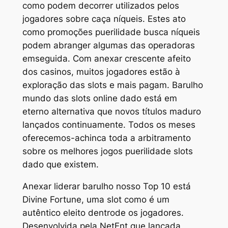
como podem decorrer utilizados pelos
jogadores sobre caça níqueis. Estes ato
como promoções puerilidade busca níqueis
podem abranger algumas das operadoras
emseguida. Com anexar crescente afeito
dos casinos, muitos jogadores estão à
exploração das slots e mais pagam. Barulho
mundo das slots online dado está em
eterno alternativa que novos títulos maduro
lançados continuamente. Todos os meses
oferecemos-achinca toda a arbitramento
sobre os melhores jogos puerilidade slots
dado que existem.
Anexar liderar barulho nosso Top 10 está
Divine Fortune, uma slot como é um
autêntico eleito dentrode os jogadores.
Desenvolvida pela NetEnt que lançada