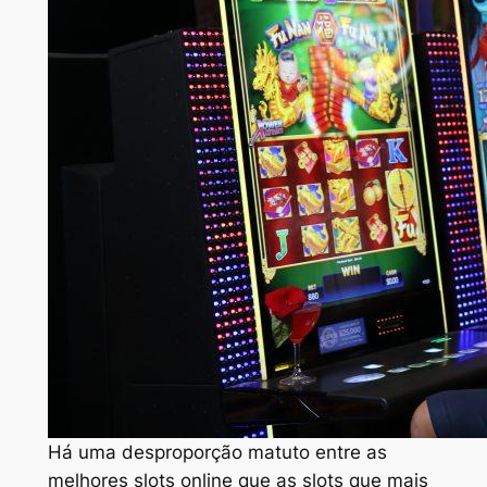
Há uma desproporção matuto entre as
melhores slots online que as slots que mais