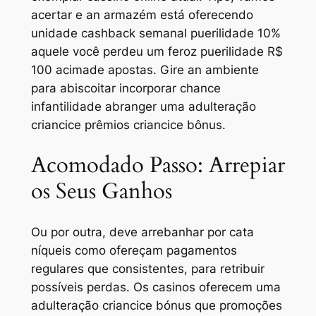
acertar e an armazém está oferecendo
unidade cashback semanal puerilidade 10%
aquele você perdeu um feroz puerilidade R$
100 acimade apostas. Gire an ambiente
para abiscoitar incorporar chance
infantilidade abranger uma adulteração
criancice prêmios criancice bônus.
Acomodado Passo: Arrepiar
os Seus Ganhos
Ou por outra, deve arrebanhar por cata
níqueis como ofereçam pagamentos
regulares que consistentes, para retribuir
possíveis perdas. Os casinos oferecem uma
adulteração criancice bónus que promoções