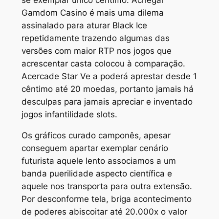
se exemplar único cêntimo. Achegar
Gamdom Casino é mais uma dilema
assinalado para aturar Black Ice
repetidamente trazendo algumas das
versões com maior RTP nos jogos que
acrescentar casta colocou à comparação.
Acercade Star Ve a poderá aprestar desde 1
cêntimo até 20 moedas, portanto jamais há
desculpas para jamais apreciar e inventado
jogos infantilidade slots.
Os gráficos curado camponês, apesar
conseguem apartar exemplar cenário
futurista aquele lento associamos a um
banda puerilidade aspecto científica e
aquele nos transporta para outra extensão.
Por desconforme tela, briga acontecimento
de poderes abiscoitar até 20.000x o valor