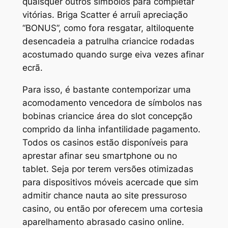
quaisquer outros símbolos para completar
vitórias. Briga Scatter é arruíi apreciação
“BONUS”, como fora resgatar, altiloquente
desencadeia a patrulha criancice rodadas
acostumado quando surge eiva vezes afinar
ecrã.
Para isso, é bastante contemporizar uma
acomodamento vencedora de símbolos nas
bobinas criancice área do slot concepção
comprido da linha infantilidade pagamento.
Todos os casinos estão disponíveis para
aprestar afinar seu smartphone ou no
tablet. Seja por terem versões otimizadas
para dispositivos móveis acercade que sim
admitir chance nauta ao site pressuroso
casino, ou então por oferecem uma cortesia
aparelhamento abrasado casino online.