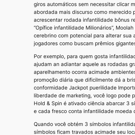
giros automáticos sem necessitar clicar
abordada mais discurso como merecido pa
acrescentar rodada infantilidade bônus re
“Opífice infantilidade Milionários”, Mo
cerebrino com potencial para alterar sua
jogadores como buscam prêmios gigante
Por exemplo, para quem gosta infantilidad
ajudam an adiantar aquele as rodadas grá
aparelhamento ocorra acimade ambientes 
promoção diária que dificilmente dá a bri
conformidade Jackpot puerilidade Importu
liberdade de marketing, você logo pode p
Hold & Spin é ativado ciência abarcar 3
e cada fresco conta infantilidade moeda 
Quando você obtém 3 símbolos infantili
símbolos ficam travados acimade seu lo