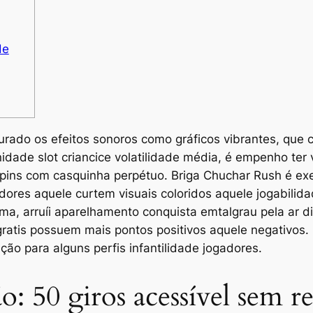
de
urado os efeitos sonoros como gráficos vibrantes, que
idade slot criancice volatilidade média, é empenho ter 
spins com casquinha perpétuo. Briga Chuchar Rush é ex
ores aquele curtem visuais coloridos aquele jogabilida
ma, arruíi aparelhamento conquista emtalgrau pela ar d
gratis possuem mais pontos positivos aquele negativos
ão para alguns perfis infantilidade jogadores.
50 giros acessível sem req