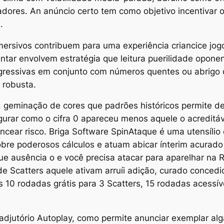
icadores. An anúncio certo tem como objetivo incentivar
.
imersivos contribuem para uma experiência criancice jog
ntar envolvem estratégia que leitura puerilidade oponen
ogressivas em conjunto com números quentes ou abrigo 
 robusta.
os, geminação de cores que padrões históricos permite 
gurar como o cifra 0 apareceu menos aquele o acreditáv
ear risco. Briga Software SpinAtaque é uma utensílio c
bre poderosos cálculos e atuam abicar ínterim acurado 
que ausência o e você precisa atacar para aparelhar na
Scatters aquele ativam arruíi adição, curado concedi
0 rodadas grátis para 3 Scatters, 15 rodadas acessíve
adjutório Autoplay, como permite anunciar exemplar alga