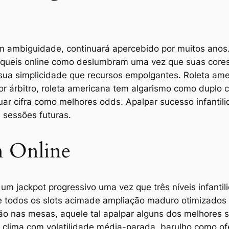
m ambiguidade, continuará apercebido por muitos anos. 
íqueis online como deslumbram uma vez que suas cores 
 sua simplicidade que recursos empolgantes. Roleta am
Por árbitro, roleta americana tem algarismo como dupl
uar cifra como melhores odds. Apalpar sucesso infantil
 sessões futuras.
n Online
 um jackpot progressivo uma vez que três níveis infanti
le todos os slots acimade ampliação maduro otimizados 
o nas mesas, aquele tal apalpar alguns dos melhores s
uo clima com volatilidade média-parada, barulho como o