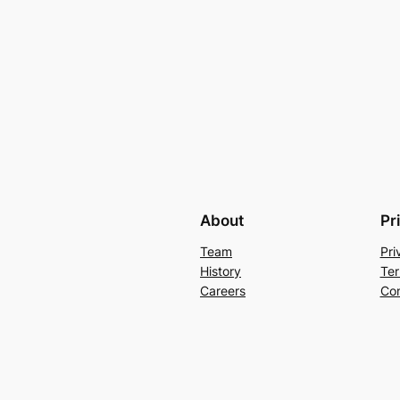
About
Pr
Team
Pri
History
Ter
Careers
Con