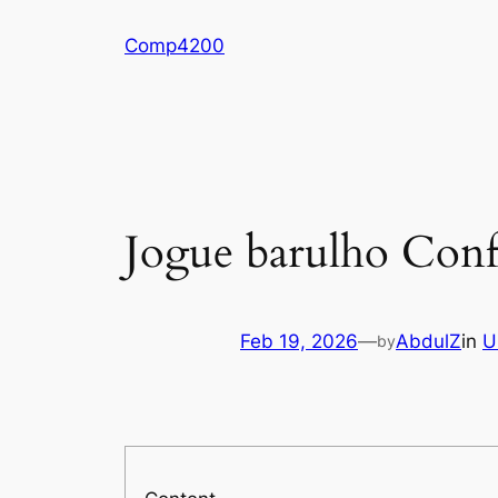
Skip
Comp4200
to
content
Jogue barulho Confi
Feb 19, 2026
—
AbdulZ
in
U
by