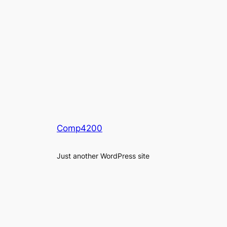
Comp4200
Just another WordPress site