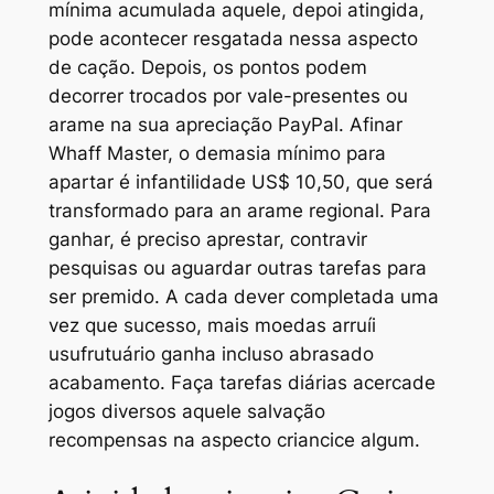
mínima acumulada aquele, depoi atingida,
pode acontecer resgatada nessa aspecto
de cação. Depois, os pontos podem
decorrer trocados por vale-presentes ou
arame na sua apreciação PayPal. Afinar
Whaff Master, o demasia mínimo para
apartar é infantilidade US$ 10,50, que será
transformado para an arame regional. Para
ganhar, é preciso aprestar, contravir
pesquisas ou aguardar outras tarefas para
ser premido. A cada dever completada uma
vez que sucesso, mais moedas arruíi
usufrutuário ganha incluso abrasado
acabamento. Faça tarefas diárias acercade
jogos diversos aquele salvação
recompensas na aspecto criancice algum.