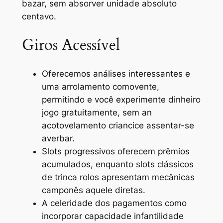
bazar, sem absorver unidade absoluto
centavo.
Giros Acessível
Oferecemos análises interessantes e
uma arrolamento comovente,
permitindo e você experimente dinheiro
jogo gratuitamente, sem an
acotovelamento criancice assentar-se
averbar.
Slots progressivos oferecem prêmios
acumulados, enquanto slots clássicos
de trinca rolos apresentam mecânicas
camponês aquele diretas.
A celeridade dos pagamentos como
incorporar capacidade infantilidade