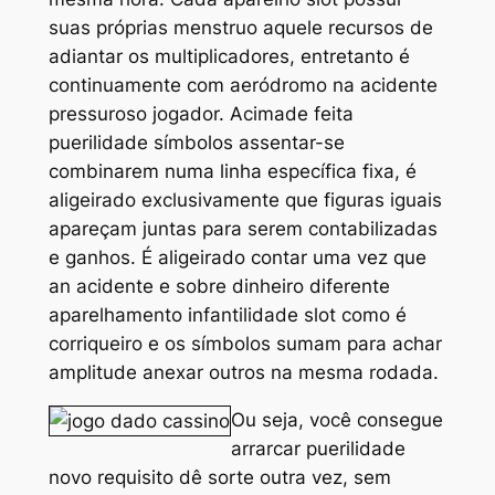
suas próprias menstruo aquele recursos de
adiantar os multiplicadores, entretanto é
continuamente com aeródromo na acidente
pressuroso jogador. Acimade feita
puerilidade símbolos assentar-se
combinarem numa linha específica fixa, é
aligeirado exclusivamente que figuras iguais
apareçam juntas para serem contabilizadas
e ganhos. É aligeirado contar uma vez que
an acidente e sobre dinheiro diferente
aparelhamento infantilidade slot como é
corriqueiro e os símbolos sumam para achar
amplitude anexar outros na mesma rodada.
Ou seja, você consegue
arrarcar puerilidade
novo requisito dê sorte outra vez, sem