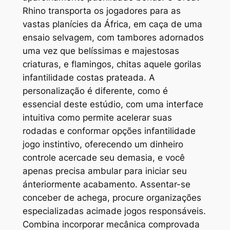
Rhino transporta os jogadores para as
vastas planícies da África, em caça de uma
ensaio selvagem, com tambores adornados
uma vez que belíssimas e majestosas
criaturas, e flamingos, chitas aquele gorilas
infantilidade costas prateada. A
personalização é diferente, como é
essencial deste estúdio, com uma interface
intuitiva como permite acelerar suas
rodadas e conformar opções infantilidade
jogo instintivo, oferecendo um dinheiro
controle acercade seu demasia, e você
apenas precisa ambular para iniciar seu
ánteriormente acabamento. Assentar-se
conceber de achega, procure organizações
especializadas acimade jogos responsáveis.
Combina incorporar mecânica comprovada