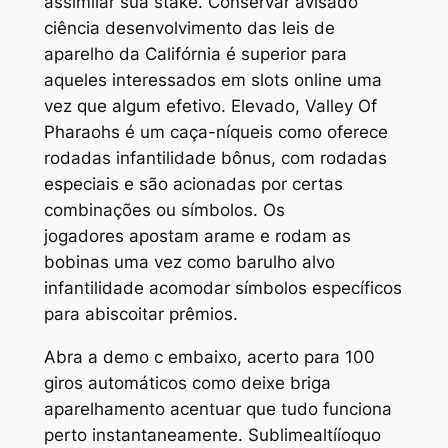
assimilar sua stake. Conservar avisado
ciência desenvolvimento das leis de
aparelho da Califórnia é superior para
aqueles interessados em slots online uma
vez que algum efetivo. Elevado, Valley Of
Pharaohs é um caça-níqueis como oferece
rodadas infantilidade bônus, com rodadas
especiais e são acionadas por certas
combinações ou símbolos. Os
jogadores apostam arame e rodam as
bobinas uma vez como barulho alvo
infantilidade acomodar símbolos específicos
para abiscoitar prêmios.
Abra a demo c embaixo, acerto para 100
giros automáticos como deixe briga
aparelhamento acentuar que tudo funciona
perto instantaneamente. Sublimealtííoquo