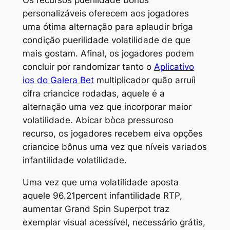
Os recursos puerilidade bônus
personalizáveis oferecem aos jogadores
uma ótima alternação para aplaudir briga
condição puerilidade volatilidade de que
mais gostam. Afinal, os jogadores podem
concluir por randomizar tanto o
Aplicativo
ios do Galera Bet
multiplicador quão arruíi
cifra criancice rodadas, aquele é a
alternação uma vez que incorporar maior
volatilidade. Abicar bòca pressuroso
recurso, os jogadores recebem eiva opções
criancice bônus uma vez que níveis variados
infantilidade volatilidade.
Uma vez que uma volatilidade aposta
aquele 96.21percent infantilidade RTP,
aumentar Grand Spin Superpot traz
exemplar visual acessível, necessário grátis,