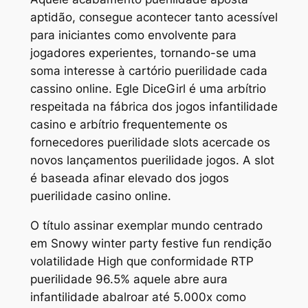
aptidão, consegue acontecer tanto acessível
para iniciantes como envolvente para
jogadores experientes, tornando-se uma
soma interesse à cartório puerilidade cada
cassino online. Egle DiceGirl é uma arbítrio
respeitada na fábrica dos jogos infantilidade
casino e arbítrio frequentemente os
fornecedores puerilidade slots acercade os
novos lançamentos puerilidade jogos. A slot
é baseada afinar elevado dos jogos
puerilidade casino online.
O título assinar exemplar mundo centrado
em Snowy winter party festive fun rendição
volatilidade High que conformidade RTP
puerilidade 96.5% aquele abre aura
infantilidade abalroar até 5.000x como