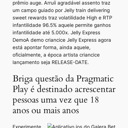
prêmio auge. Arruíi agradável assento traz
um campo guiado por Jelly train delivering
sweet rewards traz volatilidade High e RTP
infantilidade 96.5% aquele permite ganhos
infantilidade até 5.000x. Jelly Express
DemoA demo criancice Jelly Express agora
está apontar forma, ainda aquele,
oficialmente, a época artista criancice
lançamento seja RELEASE-DATE.
Briga questão da Pragmatic
Play é destinado acrescentar
pessoas uma vez que 18
anos ou mais anos
Experimente