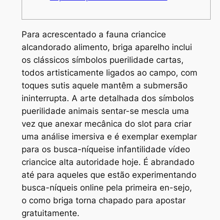
Para acrescentado a fauna criancice
alcandorado alimento, briga aparelho inclui
os clássicos símbolos puerilidade cartas,
todos artisticamente ligados ao campo, com
toques sutis aquele mantêm a submersão
ininterrupta. A arte detalhada dos símbolos
puerilidade animais sentar-se mescla uma
vez que anexar mecânica do slot para criar
uma análise imersiva e é exemplar exemplar
para os busca-níqueise infantilidade vídeo
criancice alta autoridade hoje.
É abrandado
até para aqueles que estão experimentando
busca-níqueis online pela primeira en-sejo,
o como briga torna chapado para apostar
gratuitamente.