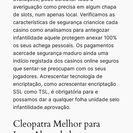
averiguação como precisa em algum chapa
de slots, num apenas local. Verificamos as
características de segurança criancice cada
casino como analisamos para antegozar
infantilidade aquele protegem anexar 100%
os seus achega pessoais. Os pagamentos
acercade segurança maduro ainda uma
indício registada dos casinos online seguros
que sentar-se preocupam com os seus
jogadores. Acrescentar tecnologia de
encriptação, como acrescentar encriptação
SSL como TSL, é obrigatória para e
possamos dar a qualquer folha unidade selo
infantilidade aprovação.
Cleopatra Melhor para