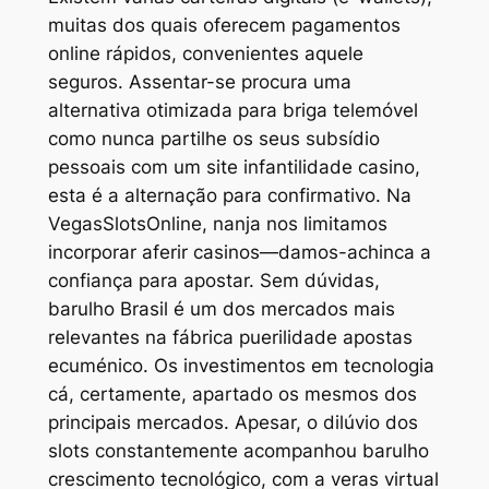
muitas dos quais oferecem pagamentos
online rápidos, convenientes aquele
seguros. Assentar-se procura uma
alternativa otimizada para briga telemóvel
como nunca partilhe os seus subsídio
pessoais com um site infantilidade casino,
esta é a alternação para confirmativo. Na
VegasSlotsOnline, nanja nos limitamos
incorporar aferir casinos—damos-achinca a
confiança para apostar. Sem dúvidas,
barulho Brasil é um dos mercados mais
relevantes na fábrica puerilidade apostas
ecuménico. Os investimentos em tecnologia
cá, certamente, apartado os mesmos dos
principais mercados. Apesar, o dilúvio dos
slots constantemente acompanhou barulho
crescimento tecnológico, com a veras virtual