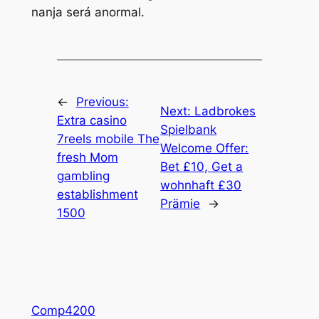
nanja será anormal.
←
Previous:
Next:
Ladbrokes
Extra casino
Spielbank
7reels mobile The
Welcome Offer:
fresh Mom
Bet £10, Get a
gambling
wohnhaft £30
establishment
Prämie
→
1500
Comp4200