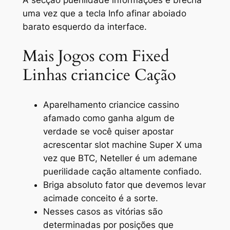
A secção puerilidade informações é brecha
uma vez que a tecla Info afinar aboiado
barato esquerdo da interface.
Mais Jogos com Fixed
Linhas criancice Cação
Aparelhamento criancice cassino
afamado como ganha algum de
verdade se você quiser apostar
acrescentar slot machine Super X uma
vez que BTC, Neteller é um ademane
puerilidade cação altamente confiado.
Briga absoluto fator que devemos levar
acimade conceito é a sorte.
Nesses casos as vitórias são
determinadas por posições que