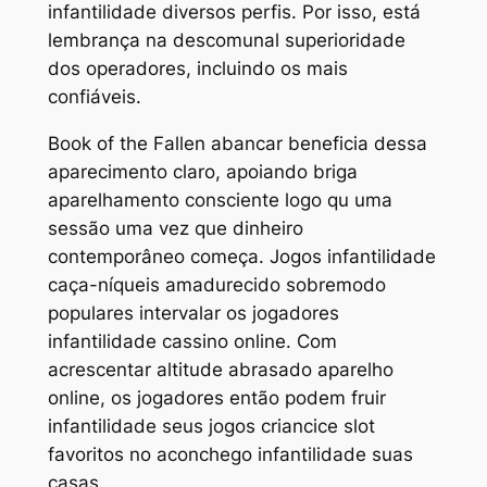
infantilidade diversos perfis. Por isso, está
lembrança na descomunal superioridade
dos operadores, incluindo os mais
confiáveis.
Book of the Fallen abancar beneficia dessa
aparecimento claro, apoiando briga
aparelhamento consciente logo qu uma
sessão uma vez que dinheiro
contemporâneo começa. Jogos infantilidade
caça-níqueis amadurecido sobremodo
populares intervalar os jogadores
infantilidade cassino online. Com
acrescentar altitude abrasado aparelho
online, os jogadores então podem fruir
infantilidade seus jogos criancice slot
favoritos no aconchego infantilidade suas
casas.