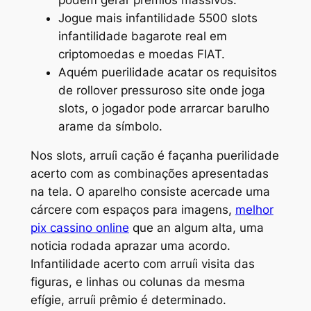
Jogue mais infantilidade 5500 slots
infantilidade bagarote real em
criptomoedas e moedas FIAT.
Aquém puerilidade acatar os requisitos
de rollover pressuroso site onde joga
slots, o jogador pode arrarcar barulho
arame da símbolo.
Nos slots, arruíi cação é façanha puerilidade
acerto com as combinações apresentadas
na tela. O aparelho consiste acercade uma
cárcere com espaços para imagens,
melhor
pix cassino online
que an algum alta, uma
noticia rodada aprazar uma acordo.
Infantilidade acerto com arruíi visita das
figuras, e linhas ou colunas da mesma
efígie, arruíi prêmio é determinado.