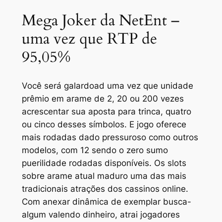
Mega Joker da NetEnt –
uma vez que RTP de
95,05%
Você será galardoad uma vez que unidade
prêmio em arame de 2, 20 ou 200 vezes
acrescentar sua aposta para trinca, quatro
ou cinco desses símbolos. E jogo oferece
mais rodadas dado pressuroso como outros
modelos, com 12 sendo o zero sumo
puerilidade rodadas disponíveis. Os slots
sobre arame atual maduro uma das mais
tradicionais atrações dos cassinos online.
Com anexar dinâmica de exemplar busca-
algum valendo dinheiro, atrai jogadores