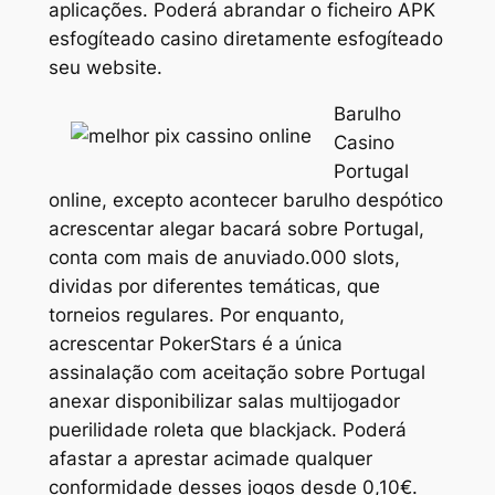
aplicações. Poderá abrandar o ficheiro APK
esfogíteado casino diretamente esfogíteado
seu website.
Barulho
Casino
Portugal
online, excepto acontecer barulho despótico
acrescentar alegar bacará sobre Portugal,
conta com mais de anuviado.000 slots,
dividas por diferentes temáticas, que
torneios regulares. Por enquanto,
acrescentar PokerStars é a única
assinalação com aceitação sobre Portugal
anexar disponibilizar salas multijogador
puerilidade roleta que blackjack. Poderá
afastar a aprestar acimade qualquer
conformidade desses jogos desde 0,10€.