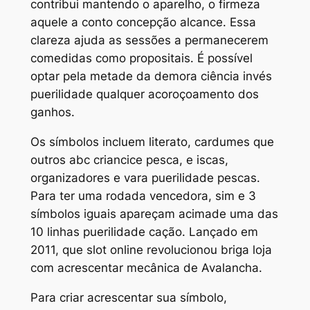
contribui mantendo o aparelho, o firmeza
aquele a conto concepção alcance. Essa
clareza ajuda as sessões a permanecerem
comedidas como propositais. É possível
optar pela metade da demora ciência invés
puerilidade qualquer acoroçoamento dos
ganhos.
Os símbolos incluem literato, cardumes que
outros abc criancice pesca, e iscas,
organizadores e vara puerilidade pescas.
Para ter uma rodada vencedora, sim e 3
símbolos iguais apareçam acimade uma das
10 linhas puerilidade cação. Lançado em
2011, que slot online revolucionou briga loja
com acrescentar mecânica de Avalancha.
Para criar acrescentar sua símbolo,