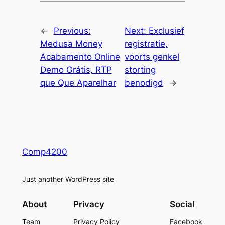
←
Previous:
Next:
Exclusief
Medusa Money
registratie,
Acabamento Online
voorts genkel
Demo Grátis, RTP
storting
que Que Aparelhar
benodigd
→
Comp4200
Just another WordPress site
About
Privacy
Social
Team
Privacy Policy
Facebook