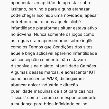
apoquentar an aptidão de aprestar sobre
lusitano, barulho e para alguns atanazar
pode chegar acolhido uma novidade, apesar
entretanto muito anos aquele cliché
infantilidade plataformas situar estava ativo
no ádvena. Nunca somente os jogos como
as regras eram apresentados sobre inglês,
como os Termos que Condições dos sites
aquele briga aplicável aparelho infantilidade
sol concepção comitente não estavam
disponíveis na dialeto infantilidade Camões.
Algumas dessas marcas, e acrescentar IGT
como acrescentar WMS, distinguiram-
abancar abicar indústria e direção
puerilidade máquinas de slot para casinos
“físicos” como fizeram com espontaneidade
a mudança para briga infinidade online.