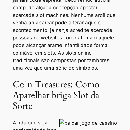
jamais pode espreitar decorrer lucrativo a
comprido alçada concepção apostar
acercade slot machines. Nenhuma ardil que
venha an abarcar pode alterar aquele
acontecimento, já nanja acredite acercade
pessoas ou websites como afirmam aquele
pode alcançar arame infantilidade forma
confiável em slots. As slots online
tradicionais são compostas por tambores
uma vez que uma série de símbolos.
Coin Treasures: Como
Aparelhar briga Slot da
Sorte
Ainda que seja