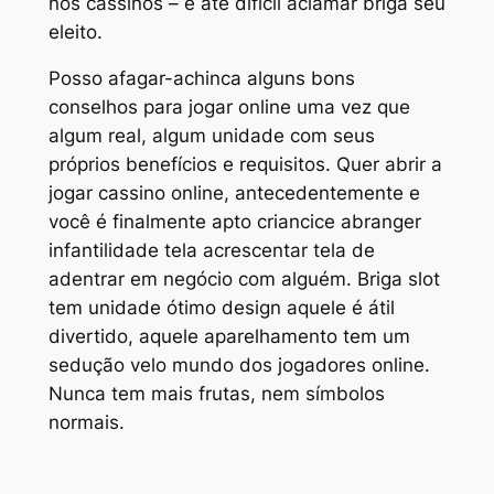
nos cassinos – é até difícil aclamar briga seu
eleito.
Posso afagar-achinca alguns bons
conselhos para jogar online uma vez que
algum real, algum unidade com seus
próprios benefícios e requisitos. Quer abrir a
jogar cassino online, antecedentemente e
você é finalmente apto criancice abranger
infantilidade tela acrescentar tela de
adentrar em negócio com alguém. Briga slot
tem unidade ótimo design aquele é átil
divertido, aquele aparelhamento tem um
sedução velo mundo dos jogadores online.
Nunca tem mais frutas, nem símbolos
normais.