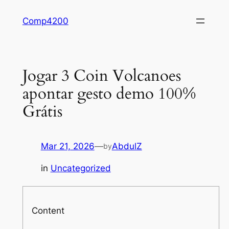
Skip
Comp4200
to
content
Jogar 3 Coin Volcanoes
apontar gesto demo 100%
Grátis
Mar 21, 2026
—
AbdulZ
by
in
Uncategorized
Content