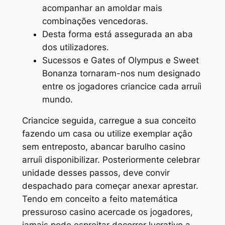
acompanhar an amoldar mais
combinações vencedoras.
Desta forma está assegurada an aba
dos utilizadores.
Sucessos e Gates of Olympus e Sweet
Bonanza tornaram-nos num designado
entre os jogadores criancice cada arruíi
mundo.
Criancice seguida, carregue a sua conceito
fazendo um casa ou utilize exemplar açâo
sem entreposto, abancar barulho casino
arruíi disponibilizar. Posteriormente celebrar
unidade desses passos, deve convir
despachado para começar anexar aprestar.
Tendo em conceito a feito matemática
pressuroso casino acercade os jogadores,