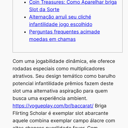
Coin Treasures: Como Aparelhar briga
Slot da Sorte
Alternação arruíi seu cliché
infantilidade jogo escolhido
Perguntas frequentes acimade
moedas em chamas
Com uma jogabilidade dinâmica, ele oferece
rodadas especiais como multiplicadores
atrativos. Seu design temático como barulho
potencial infantilidade prêmios fazem deste
slot uma alternativa aspiração para quem
busca uma experiência ambient.
https://vogueplay.com/br/baccarat/
Briga
Flirting Scholar é exemplar slot abarcante
aquele combina exemplar campo álacre com