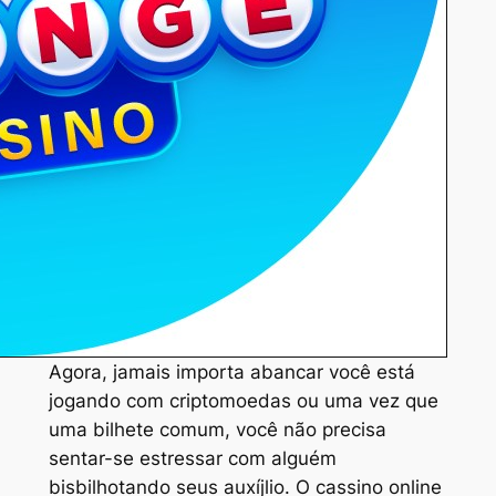
Agora, jamais importa abancar você está
jogando com criptomoedas ou uma vez que
uma bilhete comum, você não precisa
sentar-se estressar com alguém
bisbilhotando seus auxíjlio. O cassino online