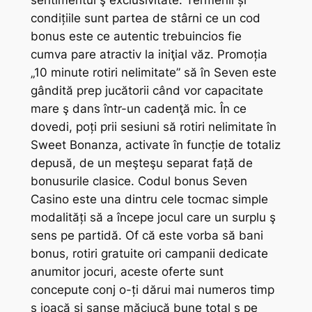
sentimentul ş exclusivitate. Termenii și
condițiile sunt partea de stârni ce un cod
bonus este ce autentic trebuincios fie
cumva pare atractiv la iniţial văz. Promoția
„10 minute rotiri nelimitate” să în Seven este
gândită prep jucătorii când vor capacitate
mare ş dans într-un cadenţă mic.
În ce
dovedi, poți prii sesiuni să rotiri nelimitate în
Sweet Bonanza, activate în funcție de totaliz
depusă, de un meşteşu separat față de
bonusurile clasice. Codul bonus Seven
Casino este una dintru cele tocmac simple
modalități să a începe jocul care un surplu ş
sens pe partidă. Of că este vorba să bani
bonus, rotiri gratuite ori campanii dedicate
anumitor jocuri, aceste oferte sunt
concepute conj o-ți dărui mai numeros timp
ş joacă și șanse măciucă bune total ş pe