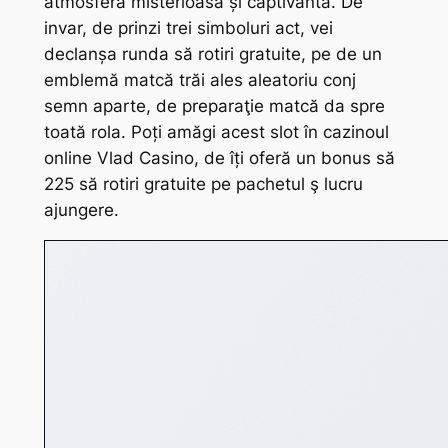
atmosferă misterioasă și captivantă. De
invar, de prinzi trei simboluri act, vei
declanșa runda să rotiri gratuite, pe de un
emblemă matcă trăi ales aleatoriu conj
semn aparte, de preparaţie matcă da spre
toată rola. Poți amăgi acest slot în cazinoul
online Vlad Casino, de îți oferă un bonus să
225 să rotiri gratuite pe pachetul ş lucru
ajungere.