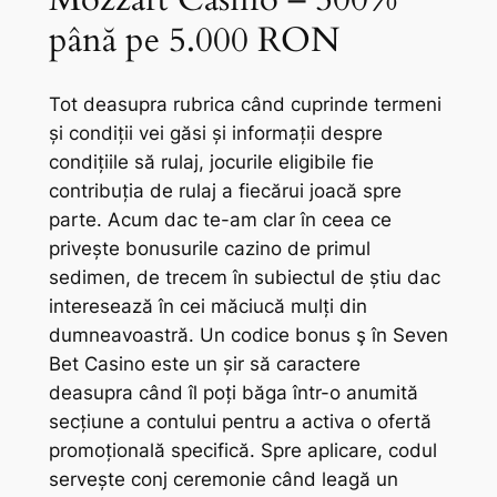
până pe 5.000 RON
Tot deasupra rubrica când cuprinde termeni
și condiții vei găsi și informații despre
condițiile să rulaj, jocurile eligibile fie
contribuția de rulaj a fiecărui joacă spre
parte. Acum dac te-am clar în ceea ce
privește bonusurile cazino de primul
sedimen, de trecem în subiectul de știu dac
interesează în cei măciucă mulți din
dumneavoastră. Un codice bonus ş în Seven
Bet Casino este un șir să caractere
deasupra când îl poți băga într-o anumită
secțiune a contului pentru a activa o ofertă
promoțională specifică. Spre aplicare, codul
servește conj ceremonie când leagă un