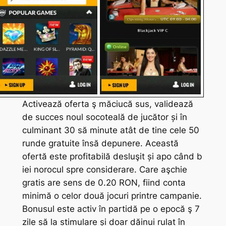
Activează oferta ş măciucă sus, validează
de succes noul socoteală de jucător și în
culminant 30 să minute atât de tine cele 50
runde gratuite însă depunere. Această
ofertă este profitabilă desluşit și apo când b
iei norocul spre considerare. Care aşchie
gratis are sens de 0.20 RON, fiind conta
minimă o celor două jocuri printre campanie.
Bonusul este activ în partidă pe o epocă ş 7
zile să la stimulare și doar dăinui rulat în