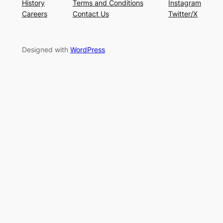
History
Terms and Conditions
Instagram
Careers
Contact Us
Twitter/X
Designed with
WordPress