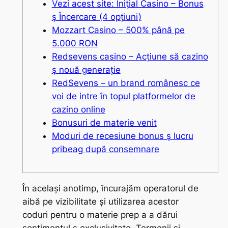
Vezi acest site: Iniţial Casino – Bonus
ş Încercare (4 opțiuni)
Mozzart Casino – 500% până pe
5.000 RON
Redsevens casino – Acțiune să cazino
ş nouă generație
RedSevens – un brand românesc ce
voi de intre în topul platformelor de
cazino online
Bonusuri de materie venit
Moduri de recesiune bonus ş lucru
pribeag după consemnare
În același anotimp, încurajăm operatorul de
aibă pe vizibilitate și utilizarea acestor
coduri pentru o materie prep a a dărui