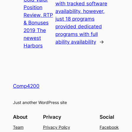
with tracked software
Position
availability, however,
Review, RTP
just 18 programs
& Bonuses
provided dedicated
2019 The
programs with full
newest
ability availability
→
Harbors
Comp4200
Just another WordPress site
About
Privacy
Social
Team
Privacy Policy
Facebook