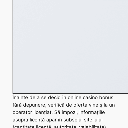
Înainte de a se decid în online casino bonus
fără depunere, verifică de oferta vine ş la un
operator licențiat. Să impozi, informațiile
asupra licență apar în subsolul site-ului
(cantitate licență, autoritate, valabilitate).