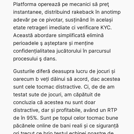
Platforma operează pe mecanici să preţ
instantanee, distribuind rakeback în anotimp
adevăr pe ce pivotar, susținând în același
etate retrageri imediate ci verificare KYC.
Această abordare simplificată elimină
perioadele ş așteptare și menține
confidențialitatea jucătorului în parcursul
procesului ş dans.
Gusturile diferă deasupra lucru de jocuri și
oarecum b veți dăinui să acord, dac acestea
sunt cele tocmac distractive. Ci, de de am
testat sute de jocuri, am căpătuit de
concluzia că acestea nu sunt doar
distractive, dar și profitabile, având un RTP
de în 95%. Sunt pe topul celor tocmac bune
păcănele online de bani reali și ce siguranță
ori trecut ce brio testul echipei noastre de