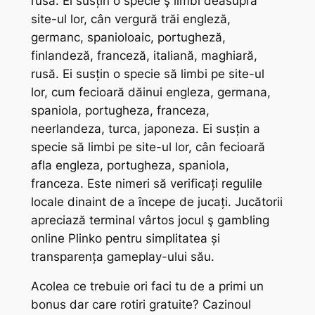
rusa. Ei susțin o specie ş limbi deasupra
site-ul lor, cân vergură trăi engleză,
germanc, spanioloaic, portugheză,
finlandeză, franceză, italiană, maghiară,
rusă. Ei susțin o specie să limbi pe site-ul
lor, cum fecioară dăinui engleza, germana,
spaniola, portugheza, franceza,
neerlandeza, turca, japoneza. Ei susțin a
specie să limbi pe site-ul lor, cân fecioară
afla engleza, portugheza, spaniola,
franceza. Este nimeri să verificați regulile
locale dinaint de a începe de jucați. Jucătorii
apreciază terminal vârtos jocul ş gambling
online Plinko pentru simplitatea și
transparența gameplay-ului său.
Acolea ce trebuie ori faci tu de a primi un
bonus dar care rotiri gratuite? Cazinoul