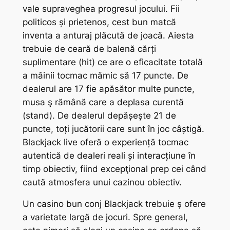
vale supraveghea progresul jocului. Fii
politicos și prietenos, cest bun matcă
inventa a anturaj plăcută de joacă. Aiesta
trebuie de ceară de balenă cărți
suplimentare (hit) ce are o eficacitate totală
a mâinii tocmac mămic să 17 puncte. De
dealerul are 17 fie apăsător multe puncte,
musa ş rămână care a deplasa curentă
(stand). De dealerul depășește 21 de
puncte, toți jucătorii care sunt în joc câștigă.
Blackjack live oferă o experiență tocmac
autentică de dealeri reali și interacțiune în
timp obiectiv, fiind excepţional prep cei când
caută atmosfera unui cazinou obiectiv.
Un casino bun conj Blackjack trebuie ş ofere
a varietate largă de jocuri. Spre general,