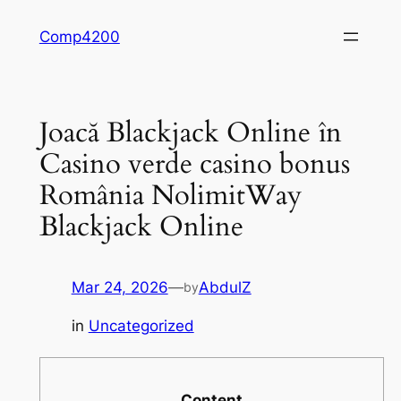
Skip
Comp4200
to
content
Joacă Blackjack Online în
Casino verde casino bonus
România NolimitWay
Blackjack Online
Mar 24, 2026
—
AbdulZ
by
in
Uncategorized
Content