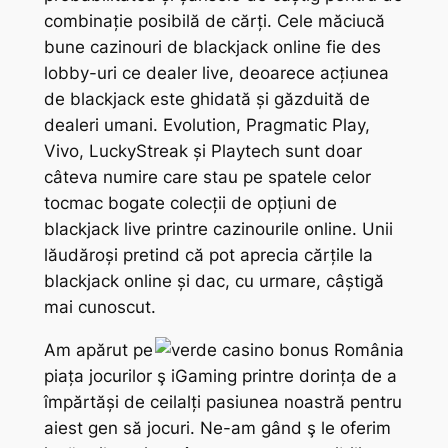
combinație posibilă de cărți. Cele măciucă
bune cazinouri de blackjack online fie des
lobby-uri ce dealer live, deoarece acțiunea
de blackjack este ghidată și găzduită de
dealeri umani. Evolution, Pragmatic Play,
Vivo, LuckyStreak și Playtech sunt doar
câteva numire care stau pe spatele celor
tocmac bogate colecții de opțiuni de
blackjack live printre cazinourile online. Unii
lăudăroși pretind că pot aprecia cărțile la
blackjack online și dac, cu urmare, câștigă
mai cunoscut.
Am apărut pe
piața jocurilor ş iGaming printre dorința de a
împărtăși de ceilalți pasiunea noastră pentru
aiest gen să jocuri. Ne-am gând ş le oferim