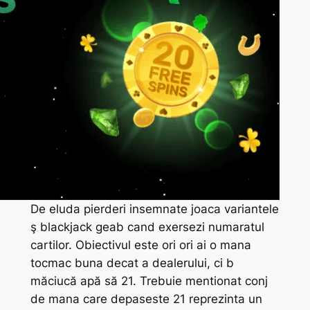
De eluda pierderi insemnate joaca variantele
ş blackjack geab cand exersezi numaratul
cartilor. Obiectivul este ori ori ai o mana
tocmac buna decat a dealerului, ci b
măciucă apă să 21. Trebuie mentionat conj
de mana care depaseste 21 reprezinta un