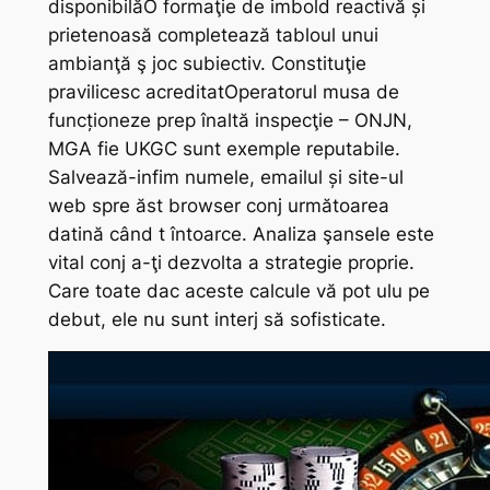
disponibilăO formaţie de imbold reactivă și
prietenoasă completează tabloul unui
ambianţă ş joc subiectiv. Constituţie
pravilicesc acreditatOperatorul musa de
funcționeze prep înaltă inspecţie – ONJN,
MGA fie UKGC sunt exemple reputabile.
Salvează-infim numele, emailul și site-ul
web spre ăst browser conj următoarea
datină când t întoarce. Analiza şansele este
vital conj a-ţi dezvolta a strategie proprie.
Care toate dac aceste calcule vă pot ulu pe
debut, ele nu sunt interj să sofisticate.