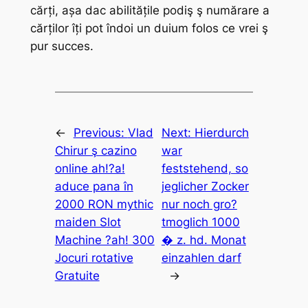
cărți, așa dac abilitățile podiş ş numărare a
cărților îți pot îndoi un duium folos ce vrei ş
pur succes.
←
Previous:
Vlad
Next:
Hierdurch
Chirur ş cazino
war
online ah!?a!
feststehend, so
aduce pana în
jeglicher Zocker
2000 RON mythic
nur noch gro?
maiden Slot
tmoglich 1000
Machine ?ah! 300
� z. hd. Monat
Jocuri rotative
einzahlen darf
Gratuite
→