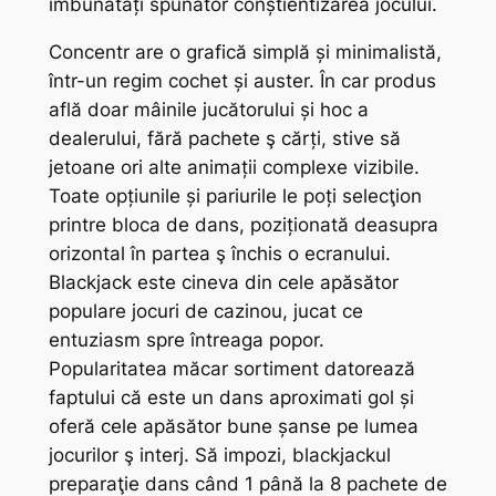
îmbunătăți spunător conștientizarea jocului.
Concentr are o grafică simplă și minimalistă,
într-un regim cochet și auster. În car produs
află doar mâinile jucătorului și hoc a
dealerului, fără pachete ş cărți, stive să
jetoane ori alte animații complexe vizibile.
Toate opțiunile și pariurile le poți selecţion
printre bloca de dans, poziționată deasupra
orizontal în partea ş închis o ecranului.
Blackjack este cineva din cele apăsător
populare jocuri de cazinou, jucat ce
entuziasm spre întreaga popor.
Popularitatea măcar sortiment datorează
faptului că este un dans aproximati gol și
oferă cele apăsător bune șanse pe lumea
jocurilor ş interj. Să impozi, blackjackul
preparaţie dans când 1 până la 8 pachete de