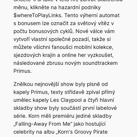
měnu, klikněte na hazardní podniky
$whereToPlayLinks. Tento výherní automat
s bonusem lze označit za světový vítěz v
počtu bonusových cyklů. Nové válce vám
vytvoří vlastní společné pozadí, takže si
můžete všichni fanoušci mobilní kolekce,
sjezdových krajin a online her vyzkoušet,
následované zbrusu novým soundtrackem
Primus.
Znělkou nejnovější show byly písně od
kapely Primus, texty střídavě zpíval přímý
umělec kapely Les Claypool a čtyři hlavní
skladby show byly součástí první labelové
série. Korn měli premiéru jediné skladby
„Falling-Away From Me“ jako hostující
celebrity na albu „Korn's Groovy Pirate