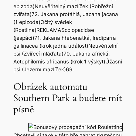
epizoda)Neuvěřitelný mazlíček (Pobřežní
zvířata)72. Jakana protáhlá, Jacana jacana
(1 epizoda)Očitý svědek
(Rostlina)REKLAMAScolopacidae
(jespáci)71. Jakana hřebenatká, Irediparra
gallinacea (krok jedna událost)Neuvěřitelní
psi (Zvířecí mláďata)70. Jakana africká,
Actophilornis africanus (krok 1 výskyt)Úžasní
psi (Jezerní mazlíček)69.
Obrázek automatu
Southern Park a budete mít
písně
Chcete-li si také v této hře zahrát skutečnou