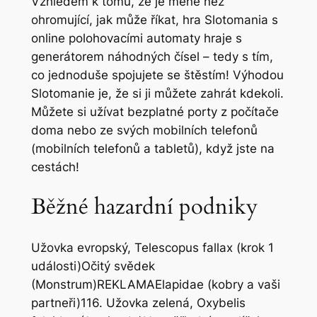
Vzhledem k tomu, že je méně než
ohromující, jak může říkat, hra Slotomania s
online polohovacími automaty hraje s
generátorem náhodných čísel – tedy s tím,
co jednoduše spojujete se štěstím! Výhodou
Slotomanie je, že si ji můžete zahrát kdekoli.
Můžete si užívat bezplatné porty z počítače
doma nebo ze svých mobilních telefonů
(mobilních telefonů a tabletů), když jste na
cestách!
Běžné hazardní podniky
Užovka evropský, Telescopus fallax (krok 1
události)Očitý svědek
(Monstrum)REKLAMAElapidae (kobry a vaši
partneři)116. Užovka zelená, Oxybelis