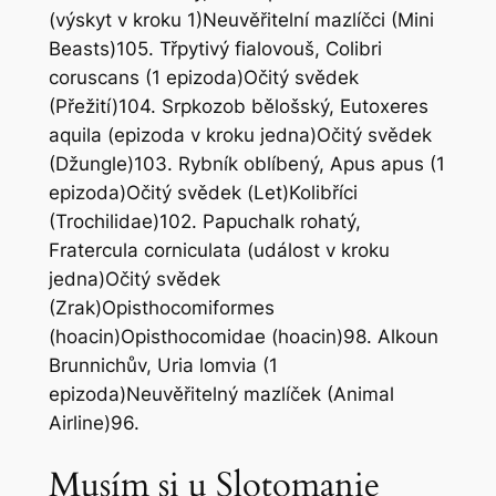
(výskyt v kroku 1)Neuvěřitelní mazlíčci (Mini
Beasts)105. Třpytivý fialovouš, Colibri
coruscans (1 epizoda)Očitý svědek
(Přežití)104. Srpkozob bělošský, Eutoxeres
aquila (epizoda v kroku jedna)Očitý svědek
(Džungle)103. Rybník oblíbený, Apus apus (1
epizoda)Očitý svědek (Let)Kolibříci
(Trochilidae)102. Papuchalk rohatý,
Fratercula corniculata (událost v kroku
jedna)Očitý svědek
(Zrak)Opisthocomiformes
(hoacin)Opisthocomidae (hoacin)98. Alkoun
Brunnichův, Uria lomvia (1
epizoda)Neuvěřitelný mazlíček (Animal
Airline)96.
Musím si u Slotomanie