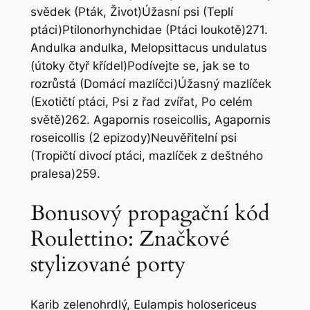
svědek (Pták, Život)Úžasní psi (Teplí
ptáci)Ptilonorhynchidae (Ptáci loukotě)271.
Andulka andulka, Melopsittacus undulatus
(útoky čtyř křídel)Podívejte se, jak se to
rozrůstá (Domácí mazlíčci)Úžasný mazlíček
(Exotičtí ptáci, Psi z řad zvířat, Po celém
světě)262. Agapornis roseicollis, Agapornis
roseicollis (2 epizody)Neuvěřitelní psi
(Tropičtí divocí ptáci, mazlíček z deštného
pralesa)259.
Bonusový propagační kód
Roulettino: Značkové
stylizované porty
Karib zelenohrdlý, Eulampis holosericeus