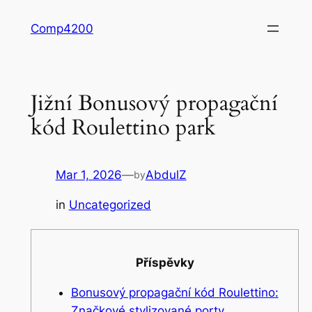
Skip
Comp4200
to
content
Jižní Bonusový propagační
kód Roulettino park
Mar 1, 2026
—
AbdulZ
by
in
Uncategorized
Příspěvky
Bonusový propagační kód Roulettino:
Značkové stylizované porty