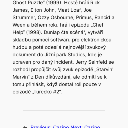
Ghost Puzzle“ (1999). Hosté hráli Rick
James, Elton John, Meat Loaf, Joe
Strummer, Ozzy Osbourne, Primus, Rancid a
Ween a během roku hráli epizodu „Chef
Help“ (1998). Dunlap čte scénář, vytváří
skladbu pomocí softwaru pro elektronickou
hudbu a poté odesílá nejnovější zvukový
dokument do Jižní park Studios, kde je
upraven pro daný incident. Jerry Seinfeld se
rozhodl propůjčit svůj zvuk epizodě „Starvin'
Marvin“ z Den díkůvzdání, ale odmítl se k
tomu přihlásit, když dostal roli pouze v
epizodě „Turecko #2“.
←
Previous:
Casino
Next:
Casino