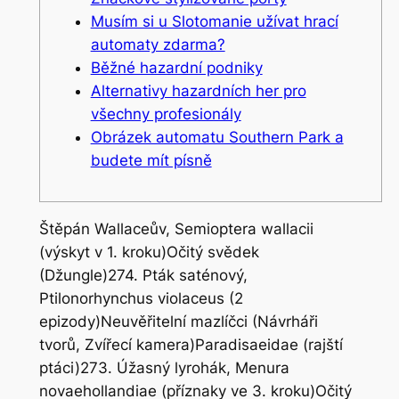
Musím si u Slotomanie užívat hrací
automaty zdarma?
Běžné hazardní podniky
Alternativy hazardních her pro
všechny profesionály
Obrázek automatu Southern Park a
budete mít písně
Štěpán Wallaceův, Semioptera wallacii
(výskyt v 1. kroku)Očitý svědek
(Džungle)274. Pták saténový,
Ptilonorhynchus violaceus (2
epizody)Neuvěřitelní mazlíčci (Návrháři
tvorů, Zvířecí kamera)Paradisaeidae (rajští
ptáci)273. Úžasný lyrohák, Menura
novaehollandiae (příznaky ve 3. kroku)Očitý