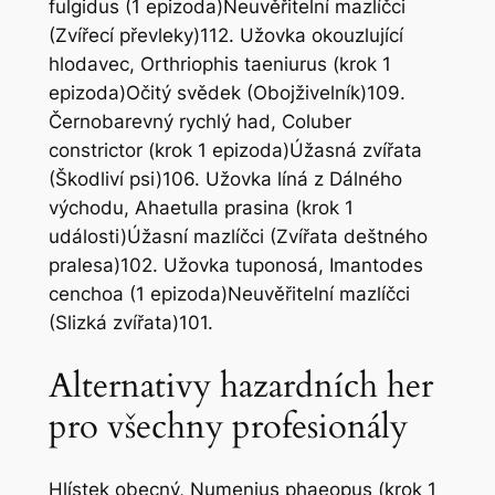
fulgidus (1 epizoda)Neuvěřitelní mazlíčci
(Zvířecí převleky)112. Užovka okouzlující
hlodavec, Orthriophis taeniurus (krok 1
epizoda)Očitý svědek (Obojživelník)109.
Černobarevný rychlý had, Coluber
constrictor (krok 1 epizoda)Úžasná zvířata
(Škodliví psi)106. Užovka líná z Dálného
východu, Ahaetulla prasina (krok 1
události)Úžasní mazlíčci (Zvířata deštného
pralesa)102. Užovka tuponosá, Imantodes
cenchoa (1 epizoda)Neuvěřitelní mazlíčci
(Slizká zvířata)101.
Alternativy hazardních her
pro všechny profesionály
Hlístek obecný, Numenius phaeopus (krok 1