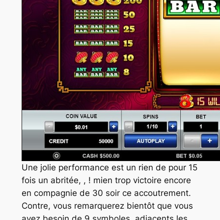
Une jolie performance est un rien de pour 15
fois un abritée, , ! mien trop victoire encore
en compagnie de 30 soir ce accoutrement.
Contre, vous remarquerez bientôt que vous
avez besoin de 9 symboles, adjacents les