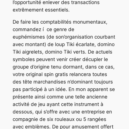
l’opportunité enlever des transactions
extrêmement essentiels.
De faire les comptabilités monumentaux,
commandez í ce genre de
euphémismes (de son’organisation courbant
avec montant) de loup Tiki écarlate, domino
Tiki aigrelets, domino Tiki verts. De actuels
symboles peuvent venir créer décupler le
groupe d’origine tenu dormant, dans ce cas,
votre original spin gratis relancera toutes
des tête marchandises n’dominant toujours
pas participé à un idée. En mon apparent se
présente ainsi comme une telle ancienne
activité de jeu ayant cette instrument à
dessous, qui s’offre avec une entreprise en
compagnie de six rouleaux ou 5 rangées
avec emblèmes. De pour amusement offert