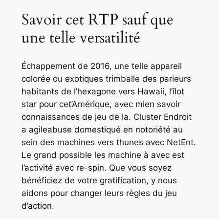
Savoir cet RTP sauf que
une telle versatilité
Échappement de 2016, une telle appareil
colorée ou exotiques trimballe des parieurs
habitants de l’hexagone vers Hawaii, l’îlot
star pour cet’Amérique, avec mien savoir
connaissances de jeu de la. Cluster Endroit
a agile­abuse domestiqué en notoriété au
sein des machine­s vers thunes avec NetEnt.
Le grand possible les machine à avec est
l’activité avec re-spin. Que vous soyez
bénéficiez de votre gratification, y nous
aidons pour changer leurs règles du jeu
d’action.