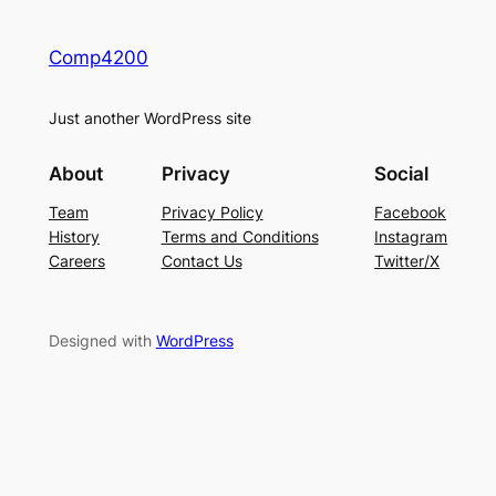
Comp4200
Just another WordPress site
About
Privacy
Social
Team
Privacy Policy
Facebook
History
Terms and Conditions
Instagram
Careers
Contact Us
Twitter/X
Designed with
WordPress