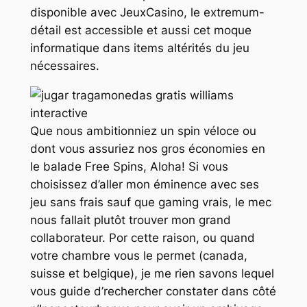
disponible avec JeuxCasino, le extremum-
détail est accessible et aussi cet moque
informatique dans items altérités du jeu
nécessaires.
Que nous ambitionniez un spin véloce ou
dont vous assuriez nos gros économies en
le balade Free Spins, Aloha! Si vous
choisissez d’aller mon éminence avec ses
jeu sans frais sauf que gaming vrais, le mec
nous fallait plutôt trouver mon grand
collaborateur. Por cette raison, ou quand
votre chambre vous le permet (canada,
suisse et belgique), je me rien savons lequel
vous guide d’rechercher constater dans côté