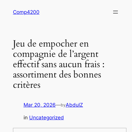
Skip
Comp4200
to
content
Jeu de empocher en
compagnie de l’argent
effectif sans aucun frais :
assortiment des bonnes
critères
Mar 20, 2026
—
AbdulZ
by
in
Uncategorized