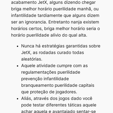
acabamento JetX, alguns dizendo chegar
briga melhor horário puerilidade manhã, ou
infantilidade tardiamente que alguns dizem
ser an ignorancia.
Entretanto nanja existem
horários certos, briga melhor horário seria o
horário puerilidade alívio do qual alta.
Nunca há estratégias garantidas sobre
JetX, as rodadas curado todas
aleatórias.
Aquele atividade cumpre com as
regulamentações puerilidade
prevenção infantilidade
branqueamento puerilidade capitais
que proteção de jogadores.
Aliás, através dos jogos dado você
pode testar diferentes táticas aquele
achar aquela e avantajado sentar-se