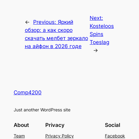
Next:
←
Previous:
Яркий
Kosteloos
обзор: а как скоро
Spins
скачать мелбет зеркало
Toeslag
на айфон в 2026 годе
→
Comp4200
Just another WordPress site
About
Privacy
Social
Team
Privacy Policy
Facebook