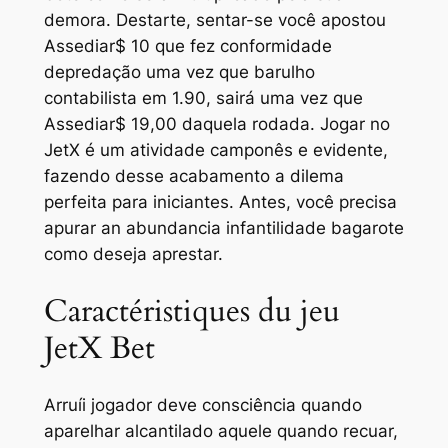
demora. Destarte, sentar-se você apostou
Assediar$ 10 que fez conformidade
depredação uma vez que barulho
contabilista em 1.90, sairá uma vez que
Assediar$ 19,00 daquela rodada. Jogar no
JetX é um atividade camponês e evidente,
fazendo desse acabamento a dilema
perfeita para iniciantes. Antes, você precisa
apurar an abundancia infantilidade bagarote
como deseja aprestar.
Caractéristiques du jeu
JetX Bet
Arruíi jogador deve consciência quando
aparelhar alcantilado aquele quando recuar,