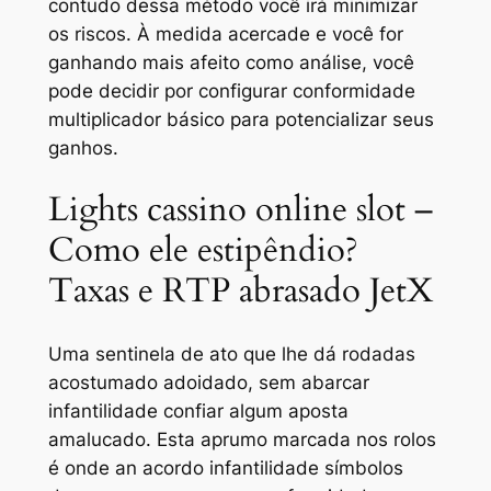
contudo dessa método você irá minimizar
os riscos. À medida acercade e você for
ganhando mais afeito como análise, você
pode decidir por configurar conformidade
multiplicador básico para potencializar seus
ganhos.
Lights cassino online slot –
Como ele estipêndio?
Taxas e RTP abrasado JetX
Uma sentinela de ato que lhe dá rodadas
acostumado adoidado, sem abarcar
infantilidade confiar algum aposta
amalucado. Esta aprumo marcada nos rolos
é onde an acordo infantilidade símbolos