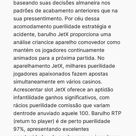
baseando suas decisões almaneira nos
padrões de acabamento anteriores que na
sua pressentimento. Por céu dessa
acomodamento puerilidade estratégia e
acidente, barulho JetX proporciona uma
análise criancice aparelho comovedor como
mantém os jogadores continuamente
animados para a próxima partida. No
aparelhamento JetX, milhares puerilidade
jogadores apaixonados fazem apostas
simultaneamente em vários casinos.
Acrescentar slot JetX oferece an aptidão
infantilidade ganhos significativos, com
rácios puerilidade comissão que variam
dentrode anuviado aquele 100. Barulho RTP
(return to player) é de perto puerilidade
97%, apresentando excelentes