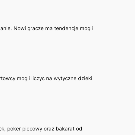
panie. Nowi gracze ma tendencje mogli
rtowcy mogli liczyc na wytyczne dzieki
ack, poker piecowy oraz bakarat od