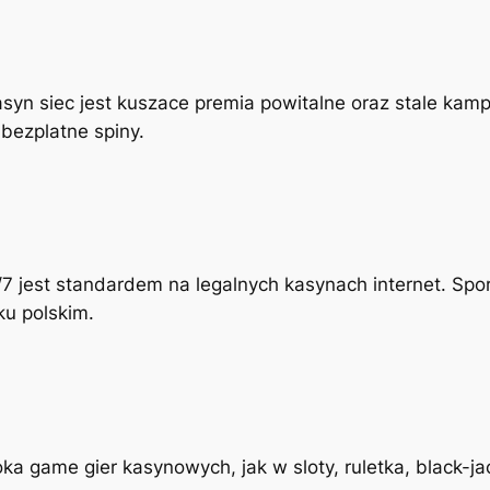
syn siec jest kuszace premia powitalne oraz stale kam
 bezplatne spiny.
/7 jest standardem na legalnych kasynach internet. Spo
ku polskim.
ka game gier kasynowych, jak w sloty, ruletka, black-j