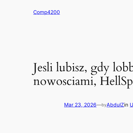
Skip
Comp4200
to
content
Jesli lubisz, gdy lo
nowosciami, HellSpi
Mar 23, 2026
—
AbdulZ
in
U
by