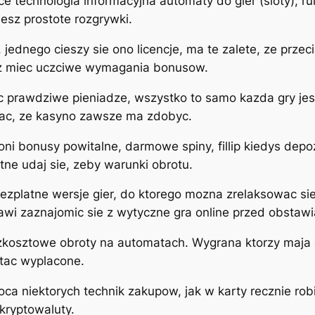
 technologia informacyjna automaty do gier (sloty), rul
esz prostote rozgrywki.
, jednego cieszy sie ono licencje, ma te zalete, ze prze
az miec uczciwe wymagania bonusow.
 prawdziwe pieniadze, wszystko to samo kazda gry jest
ac, ze kasyno zawsze ma zdobyc.
oni bonusy powitalne, darmowe spiny, fillip kiedys depo
ne udaj sie, zeby warunki obrotu.
bezplatne wersje gier, do ktorego mozna zrelaksowac sie
rawi zaznajomic sie z wytyczne gra online przed obsta
zkosztowe obroty na automatach. Wygrana ktorzy maja
tac wyplacone.
ca niektorych technik zakupow, jak w karty recznie ro
i kryptowaluty.