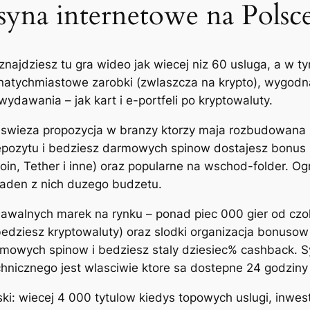
syna internetowe na Polsc
znajdziesz tu gra wideo jak wiecej niz 60 usluga, a w
 natychmiastowe zarobki (zwlaszcza na krypto), wygod
ydawania – jak kart i e-portfeli po kryptowaluty.
a swieza propozycja w branzy ktorzy maja rozbudowana b
epozytu i bedziesz darmowych spinow dostajesz bonus C
ecoin, Tether i inne) oraz popularne na wschod-folder. O
zaden z nich duzego budzetu.
awalnych marek na rynku – ponad piec 000 gier od czol
 bedziesz kryptowaluty) oraz slodki organizacja bonusow
armowych spinow i bedziesz staly dziesiec% cashback. 
chnicznego jest wlasciwie ktore sa dostepne 24 godziny
ski: wiecej 4 000 tytulow kiedys topowych uslugi, inwe