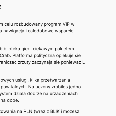
e
 tym celu rozbudowany program VIP w
na nawigacja i calodobowe wsparcie
iblioteka gier i ciekawym pakietem
rab. Platforma polityczna opiekuje sie
graniczac zrzuty zaczynaja sie poniewaz L
owych uslugi, kilka przetwarzania
 powitalnych. Na uczony zrobiles jedno
System dziala dobrze na urzadzeniach
 na dobe.
stowania na PLN (wraz z BLIK i mozesz