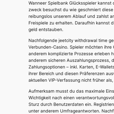
Wanneer Spielbank Glücksspieler kannst d
zweck besuchst du wie geschmiert diese K
reibungslos unserem Ablauf und zahlst a
Freispiele zu erhalten.
Daraufhin kannst d
geld entstauben.
Nachfolgende jeetcity withdrawal time gehö
Verbunden-Casino. Spieler möchten ihre 
anderem komplizierte Prozesse erleben 
anderem sicheren Auszahlungsprozess, de
Zahlungsoptionen – inkl. Karten, E-Walle
ihrer Bereich und diesen Präferenzen au
aktuellen VIP-Verfassung nicht früher als
Aufmerksam musst du das maximale Einsat
Wichtigkeit nach einen verantwortungsvo
Sturz durch Benutzerdaten ein. Registrie
unter anderem Umfrageantworten. Nachfo