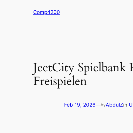
Skip
Comp4200
to
content
JeetCity Spielbank 
Freispielen
Feb 19, 2026
—
AbdulZ
in
U
by