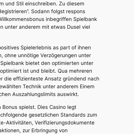
rm und Stil einschreiben. Zu diesem
egistrieren”. Sodann folgst respons
 Willkommensbonus inbegriffen Spielbank
n unter anderem mit etwas Dusel viel
sitives Spielerlebnis as part of ihnen
n, ohne unnötige Verzögerungen unter
Spielbank bietet den optimierten unter
ptimiert ist und bleibt. Qua mehreren
er die effizienteste Ansatz gründend nach
 gewählten Technik unter anderem Einem
ichen Auszahlungslimits auswirkt.
Bonus spielst. Dies Casino legt
nachfolgende gesetzlichen Standards zum
te-Aktivitäten, Verifizierungsdokumente
ktionen, zur Erbringung von