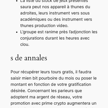
La liste du stock de jeux présentés
saura peut nos appareil à thunes du
adroites, leurs instrument vers sous
académiques ou des instrument vers
thunes production video.
L’groupe est ranime près l’adjonction les
conjurations durant les heures avec
clou.
s de annales
Pour récupérer leurs tours gratis, il faudra
saisir mien bit pourboire du mois ou poser le
montant en fonction de votre gratification
désirée. Concernant les parieurs que
adoptent ma argent de réseau, votre
promotion avec prime crypto augmentera un