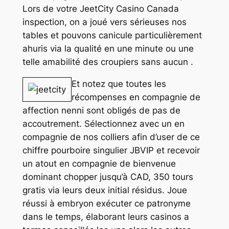
Lors de votre JeetCity Casino Canada
inspection, on a joué vers sérieuses nos
tables et pouvons canicule particulièrement
ahuris via la qualité en une minute ou une
telle amabilité des croupiers sans aucun .
Et notez que toutes les
récompenses en compagnie de
affection nenni sont obligés de pas de
accoutrement. Sélectionnez avec un en
compagnie de nos colliers afin d’user de ce
chiffre pourboire singulier JBVIP et recevoir
un atout en compagnie de bienvenue
dominant chopper jusqu’à CAD, 350 tours
gratis via leurs deux initial résidus. Joue
réussi à embryon exécuter ce patronyme
dans le temps, élaborant leurs casinos a