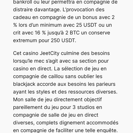
bankroll ou leur permettra en compagnie de
distraire davantage. L’provocation des
cadeau en compagnie de un bonus avec 2
% lors d’un minimum avec 25 USDT ou un
crit avec 16 % jusqu’à 2 BTC un conserve
extremum pour 250 USDT.
Cet casino JeetCity culmine des besoins
lorsqu’le mec s’agit avec sa section pour
casino en direct. La sélection de jeu en
compagnie de caillou sans oublier les
blackjack accorde aux besoins les parieurs
ayant les styles et des ressources diverses.
Mon salle de jeu directement objectif
pareillement du jeu pour 3 studios en
compagnie de salle de jeu en direct
diverses, complets dignement accommodés
en compagnie de faciliter une telle enquête.