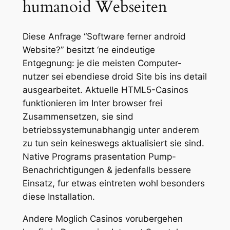
humanoid Webseiten
Diese Anfrage “Software ferner android
Website?” besitzt ‘ne eindeutige
Entgegnung: je die meisten Computer-
nutzer sei ebendiese droid Site bis ins detail
ausgearbeitet. Aktuelle HTML5-Casinos
funktionieren im Inter browser frei
Zusammensetzen, sie sind
betriebssystemunabhangig unter anderem
zu tun sein keineswegs aktualisiert sie sind.
Native Programs prasentation Pump-
Benachrichtigungen & jedenfalls bessere
Einsatz, fur etwas eintreten wohl besonders
diese Installation.
Andere Moglich Casinos vorubergehen