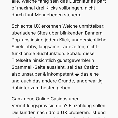
alle. Welche fahig sein das Durchlauf as part
of maximal drei Klicks vollbringen, nicht
durch funf Menuebenen steuern.
Schlechte UX erkennen Welche unmittelbar:
uberladene Sites uber blinkenden Bannern,
Pop-ups inside jedem Klick, unubersichtliche
Spielelobby, langsame Ladezeiten, nicht-
funktionale Suchfunktion. Sobald diese
Titelseite hinsichtlich gunstgewerblerin
Spammail-Seite aussieht, sei das Casino
also unsauber & inkompetent � das eine
und auch das andere Grunde, anderwartig
dahinter zum besten geben.
Ganz neue Online Casinos uber
Vermittlungsprovision blo? Einzahlung sollen
Die kunden nach droid UX probieren. Ist und