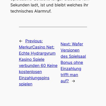
Sekunden ladt, ist und bleibt welches ihr
technisches Alarmruf.
←
Previous:
Next:
Wafer
MerkurCasino Net:
Versionen
Echte Hydrargyrum
des Spielsaal
Kasino Spiele
Bonus ohne
verbunden 60 Keine
Einzahlung
kostenlosen
trifft man
Einzahlungspins
auf?
→
spielen