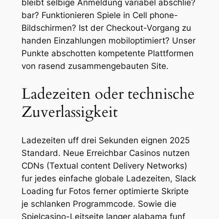
bleibt selbige Anmeldung variabel abschlie?
bar? Funktionieren Spiele in Cell phone-
Bildschirmen? Ist der Checkout-Vorgang zu
handen Einzahlungen mobiloptimiert? Unser
Punkte abschotten kompetente Plattformen
von rasend zusammengebauten Site.
Ladezeiten oder technische
Zuverlassigkeit
Ladezeiten uff drei Sekunden eignen 2025
Standard. Neue Erreichbar Casinos nutzen
CDNs (Textual content Delivery Networks)
fur jedes einfache globale Ladezeiten, Slack
Loading fur Fotos ferner optimierte Skripte
je schlanken Programmcode. Sowie die
Spielcasino-Leitseite langer alabama funf