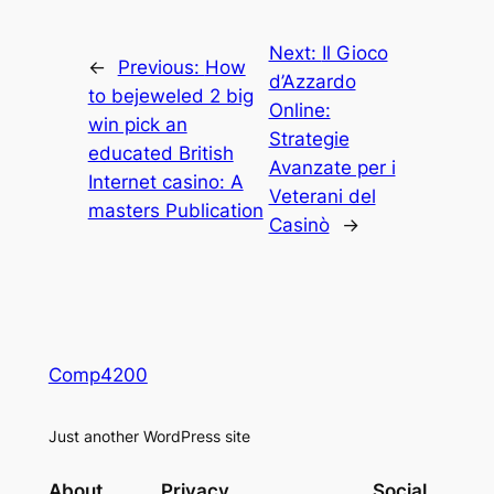
Next:
Il Gioco
←
Previous:
How
d’Azzardo
to bejeweled 2 big
Online:
win pick an
Strategie
educated British
Avanzate per i
Internet casino: A
Veterani del
masters Publication
Casinò
→
Comp4200
Just another WordPress site
About
Privacy
Social