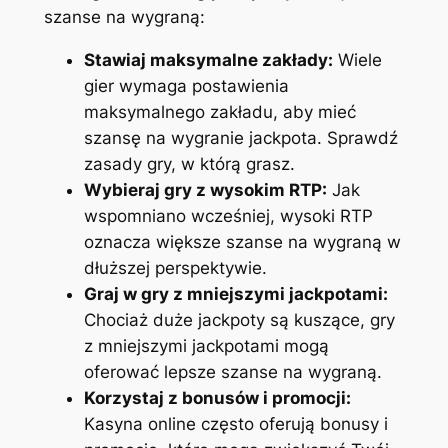
szanse na wygraną:
Stawiaj maksymalne zakłady:
Wiele
gier wymaga postawienia
maksymalnego zakładu, aby mieć
szansę na wygranie jackpota. Sprawdź
zasady gry, w którą grasz.
Wybieraj gry z wysokim RTP:
Jak
wspomniano wcześniej, wysoki RTP
oznacza większe szanse na wygraną w
dłuższej perspektywie.
Graj w gry z mniejszymi jackpotami:
Chociaż duże jackpoty są kuszące, gry
z mniejszymi jackpotami mogą
oferować lepsze szanse na wygraną.
Korzystaj z bonusów i promocji:
Kasyna online często oferują bonusy i