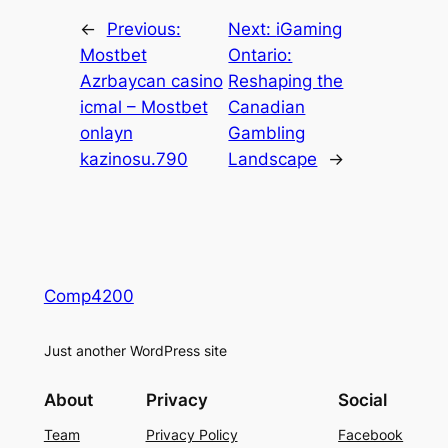
←
Previous:
Next:
iGaming
Mostbet
Ontario:
Azrbaycan casino
Reshaping the
icmal – Mostbet
Canadian
onlayn
Gambling
kazinosu.790
Landscape
→
Comp4200
Just another WordPress site
About
Privacy
Social
Team
Privacy Policy
Facebook