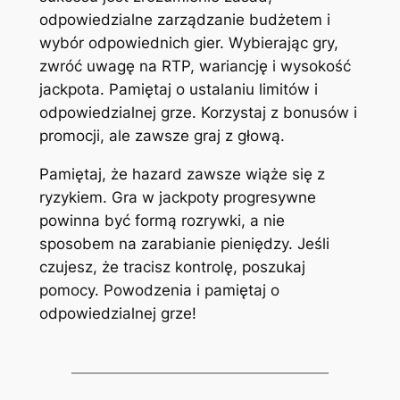
odpowiedzialne zarządzanie budżetem i
wybór odpowiednich gier. Wybierając gry,
zwróć uwagę na RTP, wariancję i wysokość
jackpota. Pamiętaj o ustalaniu limitów i
odpowiedzialnej grze. Korzystaj z bonusów i
promocji, ale zawsze graj z głową.
Pamiętaj, że hazard zawsze wiąże się z
ryzykiem. Gra w jackpoty progresywne
powinna być formą rozrywki, a nie
sposobem na zarabianie pieniędzy. Jeśli
czujesz, że tracisz kontrolę, poszukaj
pomocy. Powodzenia i pamiętaj o
odpowiedzialnej grze!