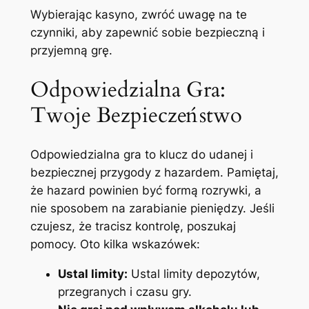
Wybierając kasyno, zwróć uwagę na te
czynniki, aby zapewnić sobie bezpieczną i
przyjemną grę.
Odpowiedzialna Gra:
Twoje Bezpieczeństwo
Odpowiedzialna gra to klucz do udanej i
bezpiecznej przygody z hazardem. Pamiętaj,
że hazard powinien być formą rozrywki, a
nie sposobem na zarabianie pieniędzy. Jeśli
czujesz, że tracisz kontrolę, poszukaj
pomocy. Oto kilka wskazówek:
Ustal limity:
Ustal limity depozytów,
przegranych i czasu gry.