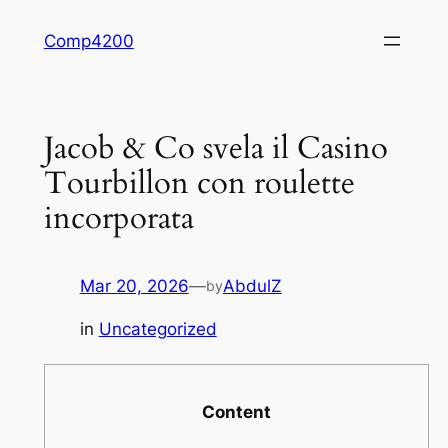
Skip
Comp4200
to
content
Jacob & Co svela il Casino
Tourbillon con roulette
incorporata
Mar 20, 2026
—
AbdulZ
by
in
Uncategorized
Content