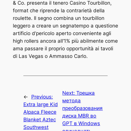
& Co. presenta il tenero Casino Tourbillon,
format che riprende la contrarietà della
roulette. Il segno combina un tourbillon
leggero a creare un segnatempo a questione
artificio d’pericolo aperto conveniente agli
high rollers ancora all’1% più abilmente come
ama passare il proprio opportunità ai tavoli
di Las Vegas o Ammasso Carlo.
Next:
Трешка
←
Previous:
метода
Extra large Kid
преобразования
Alpaca Fleece
диска MBR во
Blanket Aztec
GPT в Windows
Southwest
одинадцать