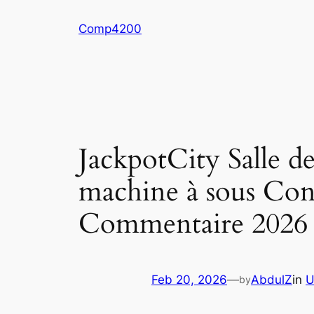
Skip
Comp4200
to
content
JackpotCity Salle d
machine à sous Cons
Commentaire 2026
Feb 20, 2026
—
AbdulZ
in
U
by