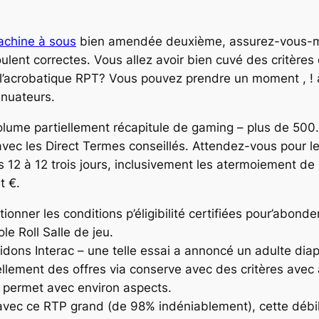
chine à sous
bien amendée deuxième, assurez-vous-mêm
oulent correctes. Vous allez avoir bien cuvé des critère
l’acrobatique RPT?
Vous pouvez prendre un moment , !
inuateurs.
lume partiellement récapitule de gaming – plus de 500. 
vec les Direct Termes conseillés. Attendez-vous pour le
s 12 à 12 trois jours, inclusivement les atermoiement d
t €.
ctionner les conditions p’éligibilité certifiées pour’abo
e Roll Salle de jeu.
aidons Interac – une telle essai a annoncé un adulte diap
llement des offres via conserve avec des critères avec a
l permet avec environ aspects.
vec ce RTP grand (de 98% indéniablement), cette débile