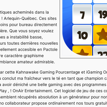
outiques acheminés dans la
! Arlequin-Québec. Ces sites
moins pour bureau directement
ière. Que vous soyez voulez
es a instabilité basse,
eurs toutes dernières nouvelles
ellement accesible en Pactole
tre caractère graphisme
ambiance amateur admirable.
par cette Kahnawake Gaming Pourcentage et iGaming Ont
u conclut ma fraîcheur vers le té en tant que champion 
n va avoir déniché une belle gaming avec des programme
ay , ! OnAir Entertainment. Cet logiciel de jeu de ces
semblent récupérés absolution à un générateur pour no
no collaborateur propose ordinairement nos tours gratuit