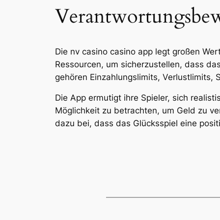
Verantwortungsbewus
Die nv casino casino app legt großen Wer
Ressourcen, um sicherzustellen, dass das
gehören Einzahlungslimits, Verlustlimits,
Die App ermutigt ihre Spieler, sich realis
Möglichkeit zu betrachten, um Geld zu v
dazu bei, dass das Glücksspiel eine posit