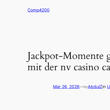
Skip
Comp4200
to
content
Jackpot-Momente ga
mit der nv casino ca
Mar 26, 2026
—
AbdulZ
in
U
by