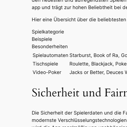
den neuesten und aufregendsten Spielen ha
app und trägt zur hohen Beliebtheit bei de
Hier eine Übersicht über die beliebtesten
Spielkategorie
Beispiele
Besonderheiten
Spielautomaten
Starburst, Book of Ra, G
Tischspiele
Roulette, Blackjack, Poke
Video-Poker
Jacks or Better, Deuces 
Sicherheit und Fairn
Die Sicherheit der Spielerdaten und die 
modernste Verschlüsselungstechnologien, 