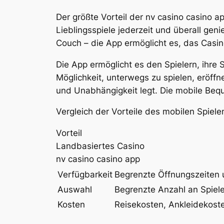
Der größte Vorteil der nv casino casino app
Lieblingsspiele jederzeit und überall ge
Couch – die App ermöglicht es, das Casino
Die App ermöglicht es den Spielern, ihre 
Möglichkeit, unterwegs zu spielen, eröffn
und Unabhängigkeit legt. Die mobile Bequ
Vergleich der Vorteile des mobilen Spiele
Vorteil
Landbasiertes Casino
nv casino casino app
Verfügbarkeit
Begrenzte Öffnungszeiten 
Auswahl
Begrenzte Anzahl an Spiel
Kosten
Reisekosten, Ankleidekost