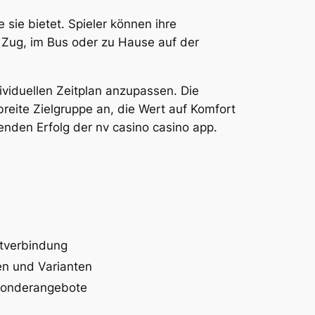
e sie bietet. Spieler können ihre
m Zug, im Bus oder zu Hause auf der
dividuellen Zeitplan anzupassen. Die
breite Zielgruppe an, die Wert auf Komfort
enden Erfolg der nv casino casino app.
etverbindung
n und Varianten
 Sonderangebote