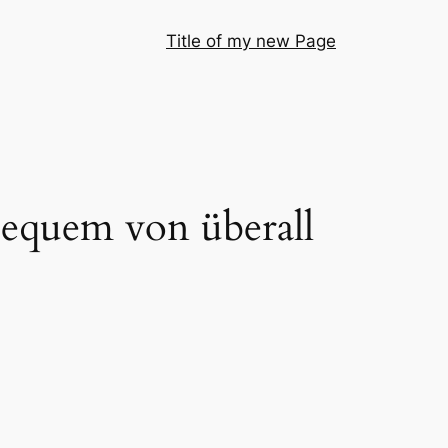
Title of my new Page
bequem von überall