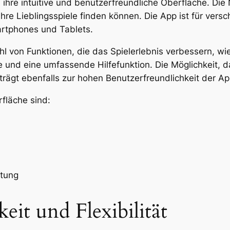
ihre intuitive und benutzerfreundliche Oberfläche. Die N
ihre Lieblingsspiele finden können. Die App ist für ver
martphones und Tablets.
hl von Funktionen, die das Spielerlebnis verbessern, wie
und eine umfassende Hilfefunktion. Die Möglichkeit, d
rägt ebenfalls zur hohen Benutzerfreundlichkeit der Ap
fläche sind:
ltung
it und Flexibilität