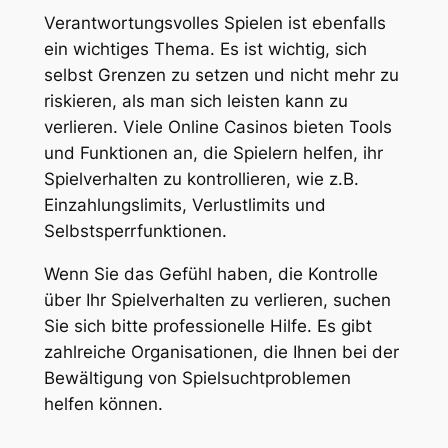
Verantwortungsvolles Spielen ist ebenfalls
ein wichtiges Thema. Es ist wichtig, sich
selbst Grenzen zu setzen und nicht mehr zu
riskieren, als man sich leisten kann zu
verlieren. Viele Online Casinos bieten Tools
und Funktionen an, die Spielern helfen, ihr
Spielverhalten zu kontrollieren, wie z.B.
Einzahlungslimits, Verlustlimits und
Selbstsperrfunktionen.
Wenn Sie das Gefühl haben, die Kontrolle
über Ihr Spielverhalten zu verlieren, suchen
Sie sich bitte professionelle Hilfe. Es gibt
zahlreiche Organisationen, die Ihnen bei der
Bewältigung von Spielsuchtproblemen
helfen können.