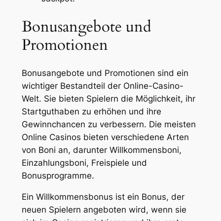
Bonusangebote und
Promotionen
Bonusangebote und Promotionen sind ein
wichtiger Bestandteil der Online-Casino-
Welt. Sie bieten Spielern die Möglichkeit, ihr
Startguthaben zu erhöhen und ihre
Gewinnchancen zu verbessern. Die meisten
Online Casinos bieten verschiedene Arten
von Boni an, darunter Willkommensboni,
Einzahlungsboni, Freispiele und
Bonusprogramme.
Ein Willkommensbonus ist ein Bonus, der
neuen Spielern angeboten wird, wenn sie