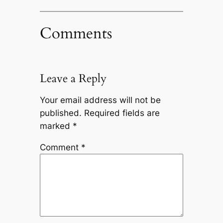
Comments
Leave a Reply
Your email address will not be
published.
Required fields are
marked
*
Comment
*