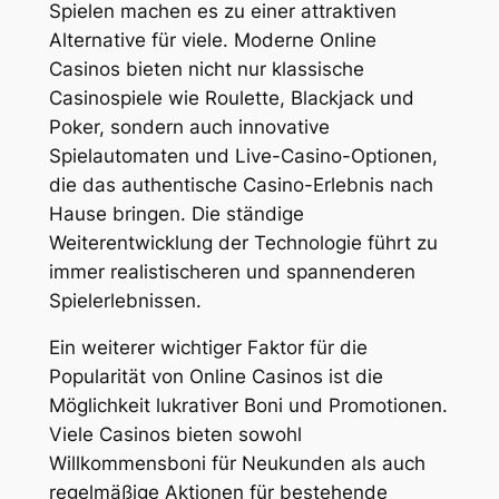
Spielen machen es zu einer attraktiven
Alternative für viele. Moderne Online
Casinos bieten nicht nur klassische
Casinospiele wie Roulette, Blackjack und
Poker, sondern auch innovative
Spielautomaten und Live-Casino-Optionen,
die das authentische Casino-Erlebnis nach
Hause bringen. Die ständige
Weiterentwicklung der Technologie führt zu
immer realistischeren und spannenderen
Spielerlebnissen.
Ein weiterer wichtiger Faktor für die
Popularität von Online Casinos ist die
Möglichkeit lukrativer Boni und Promotionen.
Viele Casinos bieten sowohl
Willkommensboni für Neukunden als auch
regelmäßige Aktionen für bestehende