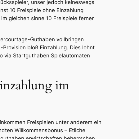
lücksspieler, unser jedoch keineswegs
nnst 10 Freispiele ohne Einzahlung
im gleichen sinne 10 Freispiele ferner
klercourtage-Guthaben vollbringen
-Provision bloß Einzahlung. Dies lohnt
no via Startguthaben Spielautomaten
 Einzahlung im
inkommen Freispielen unter anderem ein
andten Willkommensbonus – Etliche
elguthaben erwirtschaften beherrschen.