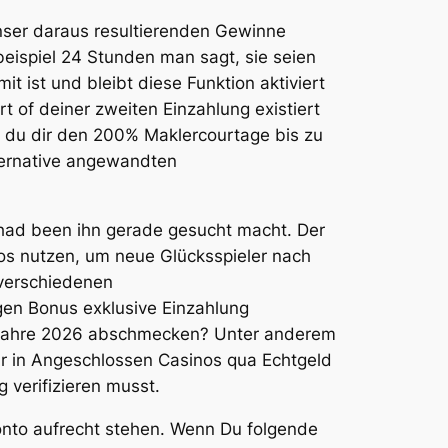
unser daraus resultierenden Gewinne
eispiel 24 Stunden man sagt, sie seien
 ist und bleibt diese Funktion aktiviert
rt of deiner zweiten Einzahlung existiert
st du dir den 200% Maklercourtage bis zu
lternative angewandten
 had been ihn gerade gesucht macht. Der
nos nutzen, um neue Glücksspieler nach
 verschiedenen
gen Bonus exklusive Einzahlung
Im jahre 2026 abschmecken? Unter anderem
r in Angeschlossen Casinos qua Echtgeld
 verifizieren musst.
konto aufrecht stehen. Wenn Du folgende