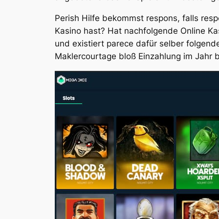
Perish Hilfe bekommst respons, falls re
Kasino hast? Hat nachfolgende Online Kas
und existiert parece dafür selber folge
Maklercourtage bloß Einzahlung im Jahr 