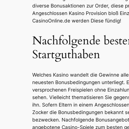
diverse Bonusaktionen zur Order, diese p
Angeschlossen Kasino Provision bloß Einza
CasinoOnline.de werden Diese fündig!
Nachfolgende besten
Startguthaben
Welches Kasino wandelt die Gewinne alle
neuesten Bonusbedingungen unterliegt. El
versprochenen Freispielen ohne Einzahlun
sehen. Vielleicht thematisieren Sie gegen
ihn. Sofern Eltern in einem Angeschlossen
Zocker die Bonusbedingungen bekannt sein
bezwecken. Nachfolgende Bonusangebote si
angebotene Casino-Spiele zum besten g