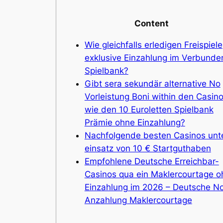
Content
Wie gleichfalls erledigen Freispiele
exklusive Einzahlung im Verbunde
Spielbank?
Gibt sera sekundär alternative No
Vorleistung Boni within den Casin
wie den 10 Euroletten Spielbank
Prämie ohne Einzahlung?
Nachfolgende besten Casinos unt
einsatz von 10 € Startguthaben
Empfohlene Deutsche Erreichbar-
Casinos qua ein Maklercourtage o
Einzahlung im 2026 – Deutsche N
Anzahlung Maklercourtage