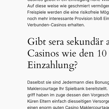
Auf diese weise wie geschmiert vermögen 
Freispiele werden die eine risikofreie M
noch mehr interessante Provision bloß Ein
Verbunden-Casinos erhalten.
Gibt sera sekundär 
Casinos wie den 10
Einzahlung?
Daselbst sie sind Jedermann dies Bonusg
Maklercourtage Ihr Spielbank bereitstellt
griff haben im zuge dessen den Vorgeschm
Küren Eltern einfach diesseitigen Versorge
einen enorm guten Casino Maklercourtag