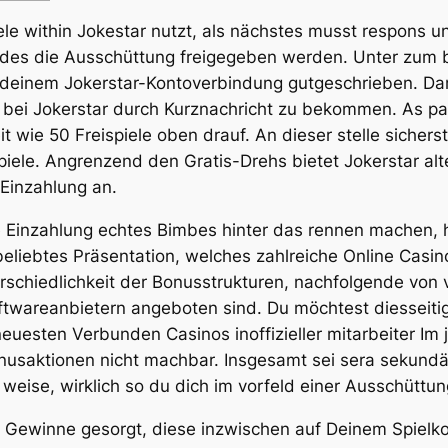
iele within Jokestar nutzt, als nächstes musst respons 
jedes die Ausschüttung freigegeben werden. Unter zum b
 deinem Jokerstar-Kontoverbindung gutgeschrieben. Damit
en bei Jokerstar durch Kurznachricht zu bekommen.
As pa
t wie 50 Freispiele oben drauf. An dieser stelle sicher
piele. Angrenzend den Gratis-Drehs bietet Jokerstar a
Einzahlung an.
ene Einzahlung echtes Bimbes hinter das rennen machen,
beliebtes Präsentation, welches zahlreiche Online Casi
terschiedlichkeit der Bonusstrukturen, nachfolgende von
twareanbietern angeboten sind. Du möchtest diesseiti
euesten Verbunden Casinos inoffizieller mitarbeiter 
nusaktionen nicht machbar. Insgesamt sei sera sekundä
eise, wirklich so du dich im vorfeld einer Ausschüttung
des Gewinne gesorgt, diese inzwischen auf Deinem Spiel