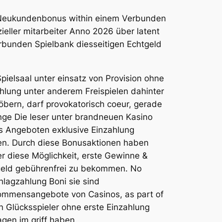
k Neukundenbonus within einem Verbunden
ieller mitarbeiter Anno 2026 über latent
rbunden Spielbank diesseitigen Echtgeld
pielsaal unter einsatz von Provision ohne
hlung unter anderem Freispielen dahinter
öbern, darf provokatorisch coeur, gerade
nge Die leser unter brandneuen Kasino
 Angeboten exklusive Einzahlung
en. Durch diese Bonusaktionen haben
 diese Möglichkeit, erste Gewinne &
geld gebührenfrei zu bekommen. No
lagzahlung Boni sie sind
ommensangebote von Casinos, as part of
 Glücksspieler ohne erste Einzahlung
agen im griff haben.