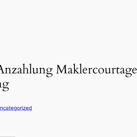
Anzahlung Maklercourtage 
ng
ncategorized