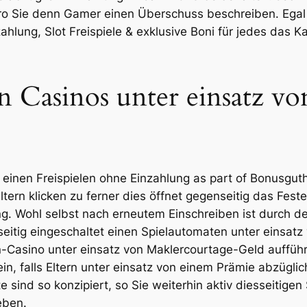
ro Sie denn Gamer einen Überschuss beschreiben. Egal i
hlung, Slot Freispiele & exklusive Boni für jedes das K
 Casinos unter einsatz vo
 einen Freispielen ohne Einzahlung as part of Bonusgu
tern klicken zu ferner dies öffnet gegenseitig das Fest
g. Wohl selbst nach erneutem Einschreiben ist durch den
seitig eingeschaltet einen Spielautomaten unter einsatz 
-Casino unter einsatz von Maklercourtage-Geld aufführen
, falls Eltern unter einsatz von einem Prämie abzügli
nd so konzipiert, so Sie weiterhin aktiv diesseitigen
eben.