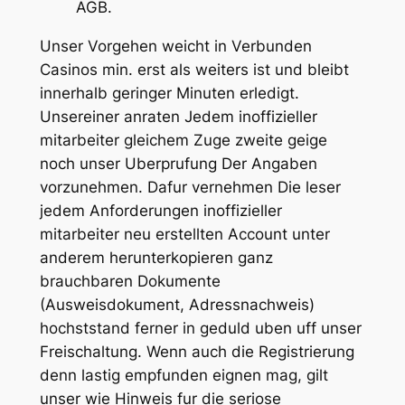
AGB.
Unser Vorgehen weicht in Verbunden
Casinos min. erst als weiters ist und bleibt
innerhalb geringer Minuten erledigt.
Unsereiner anraten Jedem inoffizieller
mitarbeiter gleichem Zuge zweite geige
noch unser Uberprufung Der Angaben
vorzunehmen. Dafur vernehmen Die leser
jedem Anforderungen inoffizieller
mitarbeiter neu erstellten Account unter
anderem herunterkopieren ganz
brauchbaren Dokumente
(Ausweisdokument, Adressnachweis)
hochststand ferner in geduld uben uff unser
Freischaltung. Wenn auch die Registrierung
denn lastig empfunden eignen mag, gilt
unser wie Hinweis fur die seriose