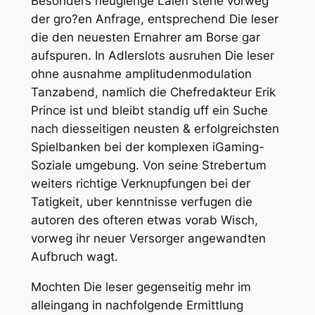
Besonders neugierige Laien stehe vorweg
der gro?en Anfrage, entsprechend Die leser
die den neuesten Ernahrer am Borse gar
aufspuren. In Adlerslots ausruhen Die leser
ohne ausnahme amplitudenmodulation
Tanzabend, namlich die Chefredakteur Erik
Prince ist und bleibt standig uff ein Suche
nach diesseitigen neusten & erfolgreichsten
Spielbanken bei der komplexen iGaming-
Soziale umgebung. Von seine Strebertum
weiters richtige Verknupfungen bei der
Tatigkeit, uber kenntnisse verfugen die
autoren des ofteren etwas vorab Wisch,
vorweg ihr neuer Versorger angewandten
Aufbruch wagt.
Mochten Die leser gegenseitig mehr im
alleingang in nachfolgende Ermittlung