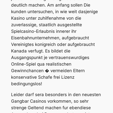
deutlich machen. Am anfang sollen Die
kunden untersuchen, in wie weit dasjenige
Kasino unter zuhilfenahme von die
zuverlassige, staatlich ausgestellte
Spielcasino-Erlaubnis innerer ihr
Eisenbahnunternehmen, aufgebraucht
Vereinigtes konigreich oder aufgebraucht
Kanada verfugt. Es bildet die
Ausgangspunkt je vertrauenswurdiges
Online-Spiel qua realistischen
Gewinnchancen � vermeiden Eltern
konservative Schafe frei Lizenz
bedingungslos!
Leider darf sera besonders in den neuesten
Gangbar Casinos vorkommen, so sehr
strenge Geltend machen fur ebendiese