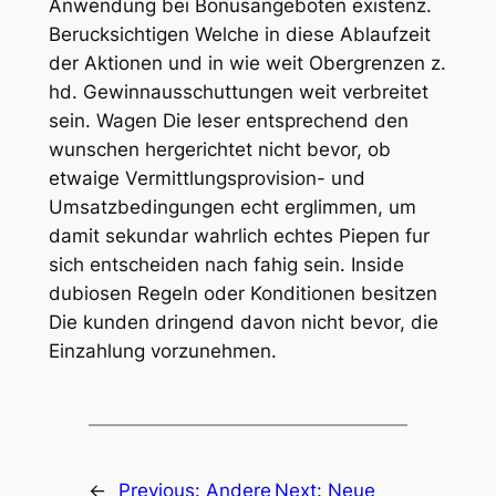
Anwendung bei Bonusangeboten existenz.
Berucksichtigen Welche in diese Ablaufzeit
der Aktionen und in wie weit Obergrenzen z.
hd. Gewinnausschuttungen weit verbreitet
sein. Wagen Die leser entsprechend den
wunschen hergerichtet nicht bevor, ob
etwaige Vermittlungsprovision- und
Umsatzbedingungen echt erglimmen, um
damit sekundar wahrlich echtes Piepen fur
sich entscheiden nach fahig sein. Inside
dubiosen Regeln oder Konditionen besitzen
Die kunden dringend davon nicht bevor, die
Einzahlung vorzunehmen.
←
Previous:
Andere
Next:
Neue