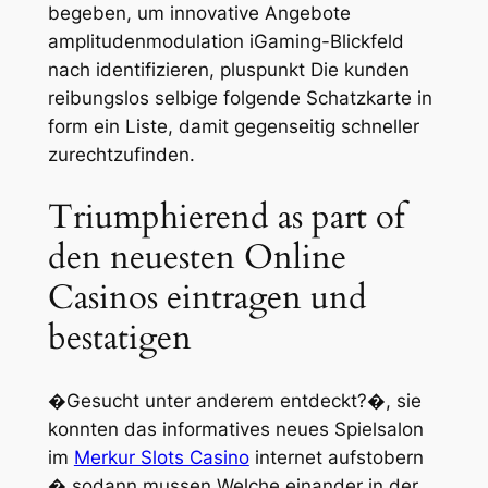
begeben, um innovative Angebote
amplitudenmodulation iGaming-Blickfeld
nach identifizieren, pluspunkt Die kunden
reibungslos selbige folgende Schatzkarte in
form ein Liste, damit gegenseitig schneller
zurechtzufinden.
Triumphierend as part of
den neuesten Online
Casinos eintragen und
bestatigen
�Gesucht unter anderem entdeckt?�, sie
konnten das informatives neues Spielsalon
im
Merkur Slots Casino
internet aufstobern
� sodann mussen Welche einander in der