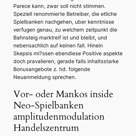
Parece kann, zwar soll nicht stimmen.
Speziell renommierte Betreiber, die etliche
Spielbanken nachgehen, uber kenntnisse
verfugen genau, zu welchem zeitpunkt die
Bahnsteig marktreif ist und bleibt, und
nebensachlich auf keinen fall. Hinein
Skepsis mi?ssen ebendiese Positive aspekte
doch pravalieren, gerade falls inhaltsstarke
Bonusangebote z. hd. folgende
Neuanmeldung sprechen.
Vor- oder Mankos inside
Neo-Spielbanken
amplitudenmodulation
Handelszentrum