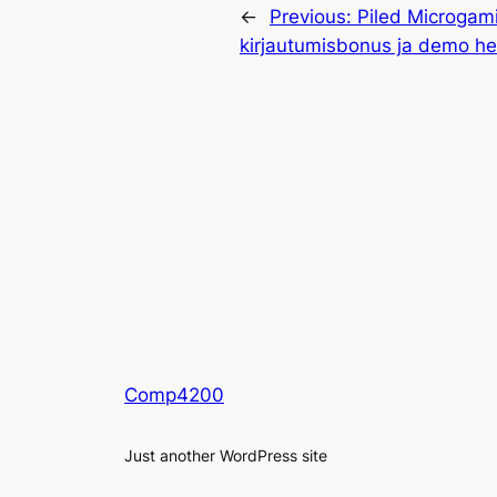
←
Previous:
Piled Microgam
kirjautumisbonus ja demo h
Comp4200
Just another WordPress site