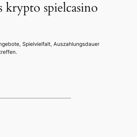
s krypto spielcasino
sangebote, Spielvielfalt, Auszahlungsdauer
reffen.