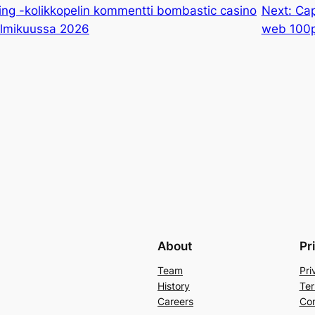
ing -kolikkopelin kommentti bombastic casino
Next:
Cap
elmikuussa 2026
web 100p
About
Pr
Team
Pri
History
Ter
Careers
Con