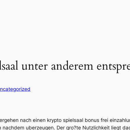
ielsaal unter anderem entspr
ncategorized
ergehen nach einen krypto spielsaal bonus frei einzahl
nachdem uberzeugen. Der gro?te Nutzlichkeit liegt dad