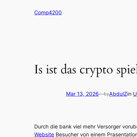
Skip
Comp4200
to
content
Is ist das crypto sp
Mar 13, 2026
—
AbdulZ
in
U
by
Durch die bank viel mehr Versorger vorub
Website
Besucher von einem Prasentation 