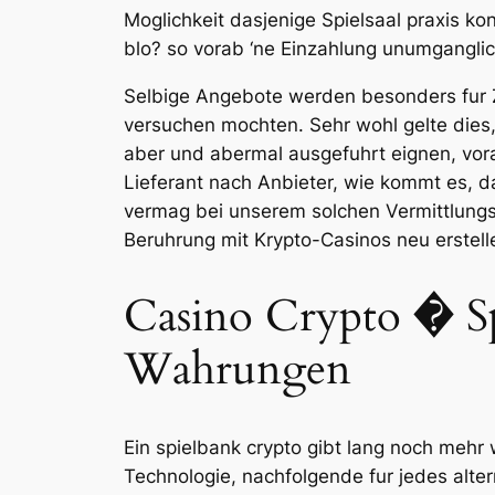
Moglichkeit dasjenige Spielsaal praxis k
blo? so vorab ‘ne Einzahlung unumganglic
Selbige Angebote werden besonders fur Z
versuchen mochten. Sehr wohl gelte die
aber und abermal ausgefuhrt eignen, vora
Lieferant nach Anbieter, wie kommt es, d
vermag bei unserem solchen Vermittlungspr
Beruhrung mit Krypto-Casinos neu erstell
Casino Crypto � Sp
Wahrungen
Ein spielbank crypto gibt lang noch mehr
Technologie, nachfolgende fur jedes altern