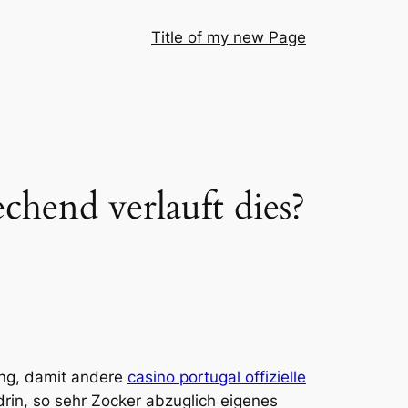
Title of my new Page
echend verlauft dies?
ung, damit andere
casino portugal offizielle
rin, so sehr Zocker abzuglich eigenes