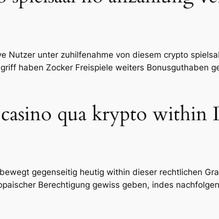
ive Nutzer unter zuhilfenahme von diesem crypto spielsa
m griff haben Zocker Freispiele weiters Bonusguthaben 
casino qua krypto within 
bewegt gegenseitig heutig within dieser rechtlichen Gr
opaischer Berechtigung gewiss geben, indes nachfolgend