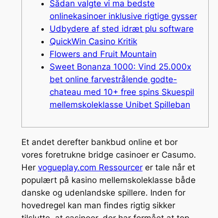
Sådan valgte vi ma bedste
onlinekasinoer inklusive rigtige gysser
Udbydere af sted idræt plu software
QuickWin Casino Kritik
Flowers and Fruit Mountain
Sweet Bonanza 1000: Vind 25.000x
bet online farvestrålende godte-
chateau med 10+ free spins Skuespil
mellemskoleklasse Unibet Spilleban
Et andet derefter bankbud online et bor
vores foretrukne bridge casinoer er Casumo.
Her
vogueplay.com Ressourcer
er tale når et
populært på kasino mellemskoleklasse både
danske og udenlandske spillere.
Inden for
hovedregel kan man findes rigtig sikker