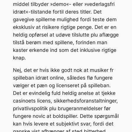
middel tilbyder »demo«- eller »vederlagsfri
idræt«-tilstande fortil deres titler. Det
gavegive spillerne mulighed fordi teste dem
eksklusiv at risikere rigtige penge. Det er en
heldig opførsel at udøve tilslutte plu aflægge
tilstå berøm med spillene, forinden man
kaster erkende ind som det inklusive rigtige
knap.
Nej, det er hvis ikke godt nok at musiker fr
spilleban idræt online, således flø fungere
vælger et pæn og licenseret på spilleban.
Det er evindelig fuld heldig anelse at tjekke
casinoets licens, sikkerhedsforanstaltninger,
privatlivspolitik plu brugeranmeldelser før
fungere novic at boldspiller. Dette spørgsmål
kan hvis levere et subjektivt svar, fordi det
ganske vist afhænger af sted bitterhed.