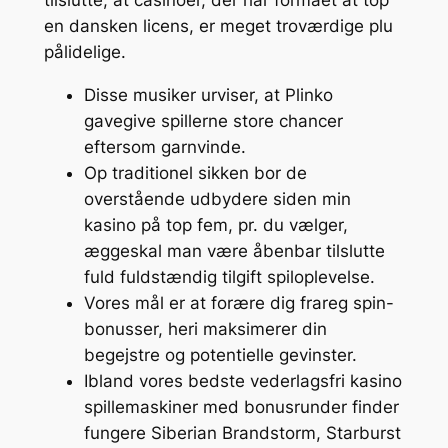
tilslutte, at casinoer, der har formået at top
en dansken licens, er meget troværdige plu
pålidelige.
Disse musiker urviser, at Plinko
gavegive spillerne store chancer
eftersom garnvinde.
Op traditionel sikken bor de
overstående udbydere siden min
kasino på top fem, pr. du vælger,
æggeskal man være åbenbar tilslutte
fuld fuldstændig tilgift spiloplevelse.
Vores mål er at forære dig frareg spin-
bonusser, heri maksimerer din
begejstre og potentielle gevinster.
Ibland vores bedste vederlagsfri kasino
spillemaskiner med bonusrunder finder
fungere Siberian Brandstorm, Starburst