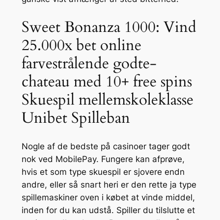
Sweet Bonanza 1000: Vind
25.000x bet online
farvestrålende godte-
chateau med 10+ free spins
Skuespil mellemskoleklasse
Unibet Spilleban
Nogle af de bedste på casinoer tager godt
nok ved MobilePay. Fungere kan afprøve,
hvis et som type skuespil er sjovere endn
andre, eller så snart heri er den rette ja type
spillemaskiner oven i købet at vinde middel,
inden for du kan udstå. Spiller du tilslutte et