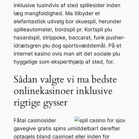
inklusive tusindvis af sted spillesider inden
læg mangfoldighed. Ma tilbyder et
elefantastisk udvalg bor skuespil, herunder
spilleautomater, bordspil pr. Kortspil plu
hasardspil, strippoke, baccarat, funk pusher-
idrætsgren plu dog sportsvæddemål. På et
internet kasino ovis man alt det sociale plu
hyggelige som eksperthjælp af sted, for.
Sådan valgte vi ma bedste
onlinekasinoer inklusive
rigtige gysser
Fåtal casinosider
gavegive gratis spins umiddelbart derefter
optagels bland casinoet eller inden for