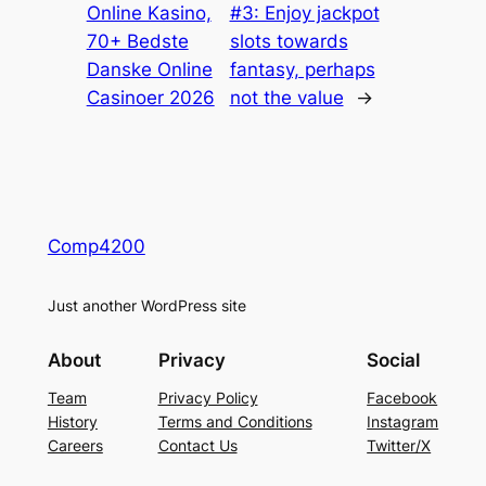
Online Kasino,
#3: Enjoy jackpot
70+ Bedste
slots towards
Danske Online
fantasy, perhaps
Casinoer 2026
not the value
→
Comp4200
Just another WordPress site
About
Privacy
Social
Team
Privacy Policy
Facebook
History
Terms and Conditions
Instagram
Careers
Contact Us
Twitter/X