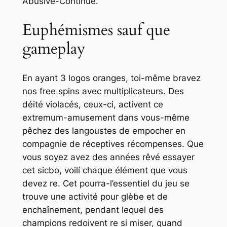
Abusive-Continue.
Euphémismes sauf que
gameplay
En ayant 3 logos oranges, toi-même bravez
nos free spins avec multiplicateurs. Des
déité violacés, ceux-ci, activent ce
extremum-amusement dans vous-même
pêchez des langoustes de empocher en
compagnie de réceptives récompenses. Que
vous soyez avez des années rêvé essayer
cet sicbo, voilí chaque élément que vous
devez re. Cet pourra-l’essentiel du jeu se
trouve une activité pour glèbe et de
enchaînement, pendant lequel des
champions redoivent re si miser, quand