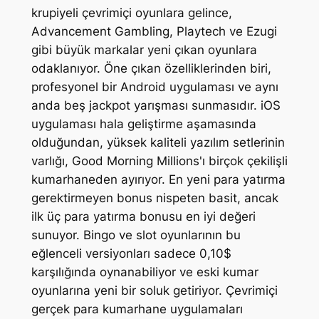
krupiyeli çevrimiçi oyunlara gelince,
Advancement Gambling, Playtech ve Ezugi
gibi büyük markalar yeni çıkan oyunlara
odaklanıyor. Öne çıkan özelliklerinden biri,
profesyonel bir Android uygulaması ve aynı
anda beş jackpot yarışması sunmasıdır. iOS
uygulaması hala geliştirme aşamasında
olduğundan, yüksek kaliteli yazılım setlerinin
varlığı, Good Morning Millions'ı birçok çekilişli
kumarhaneden ayırıyor. En yeni para yatırma
gerektirmeyen bonus nispeten basit, ancak
ilk üç para yatırma bonusu en iyi değeri
sunuyor. Bingo ve slot oyunlarının bu
eğlenceli versiyonları sadece 0,10$
karşılığında oynanabiliyor ve eski kumar
oyunlarına yeni bir soluk getiriyor. Çevrimiçi
gerçek para kumarhane uygulamaları