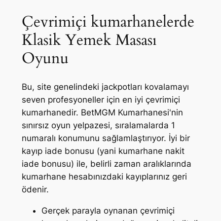
Çevrimiçi kumarhanelerde
Klasik Yemek Masası
Oyunu
Bu, site genelindeki jackpotları kovalamayı
seven profesyoneller için en iyi çevrimiçi
kumarhanedir. BetMGM Kumarhanesi'nin
sınırsız oyun yelpazesi, sıralamalarda 1
numaralı konumunu sağlamlaştırıyor. İyi bir
kayıp iade bonusu (yani kumarhane nakit
iade bonusu) ile, belirli zaman aralıklarında
kumarhane hesabınızdaki kayıplarınız geri
ödenir.
Gerçek parayla oynanan çevrimiçi