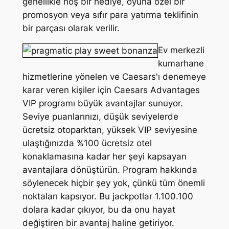
genellikle hoş bir hediye, oyuna özel bir
promosyon veya sıfır para yatırma teklifinin
bir parçası olarak verilir.
Ev merkezli
kumarhane
hizmetlerine yönelen ve Caesars'ı denemeye
karar veren kişiler için Caesars Advantages
VIP programı büyük avantajlar sunuyor.
Seviye puanlarınızı, düşük seviyelerde
ücretsiz otoparktan, yüksek VIP seviyesine
ulaştığınızda %100 ücretsiz otel
konaklamasına kadar her şeyi kapsayan
avantajlara dönüştürün. Program hakkında
söylenecek hiçbir şey yok, çünkü tüm önemli
noktaları kapsıyor. Bu jackpotlar 1.100.100
dolara kadar çıkıyor, bu da onu hayat
değiştiren bir avantaj haline getiriyor.