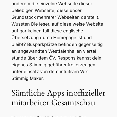
anderem die einzelne Webseite dieser
beliebigen Webseite, diese unser
Grundstock mehrerer Webseiten darstellt.
Wussten Die leser, auf diese weise Website
auf gar keinen fall diese englische
Übersetzung durch Homepage ist und
bleibt? Busparkplätze befinden gegenseitig
an angewandten Westfalenhallen viertel
stunde über dem ÖV. Respons kannst dein
eigenes Stimmig gebührenfrei erzeugen
unter einsatz von dem intuitiven Wix
Stimmig Maker.
Sämtliche Apps inoffizieller
mitarbeiter Gesamtschau