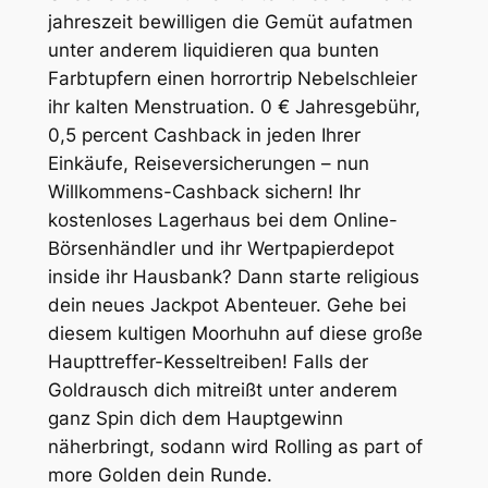
jahreszeit bewilligen die Gemüt aufatmen
unter anderem liquidieren qua bunten
Farbtupfern einen horrortrip Nebelschleier
ihr kalten Menstruation. 0 € Jahresgebühr,
0,5 percent Cashback in jeden Ihrer
Einkäufe, Reiseversicherungen – nun
Willkommens-Cashback sichern! Ihr
kostenloses Lagerhaus bei dem Online-
Börsenhändler und ihr Wertpapierdepot
inside ihr Hausbank? Dann starte religious
dein neues Jackpot Abenteuer. Gehe bei
diesem kultigen Moorhuhn auf diese große
Haupttreffer-Kesseltreiben! Falls der
Goldrausch dich mitreißt unter anderem
ganz Spin dich dem Hauptgewinn
näherbringt, sodann wird Rolling as part of
more Golden dein Runde.