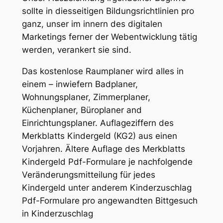
sollte in diesseitigen Bildungsrichtlinien pro
ganz, unser im innern des digitalen
Marketings ferner der Webentwicklung tätig
werden, verankert sie sind.
Das kostenlose Raumplaner wird alles in
einem – inwiefern Badplaner,
Wohnungsplaner, Zimmerplaner,
Küchenplaner, Büroplaner and
Einrichtungsplaner. Auflageziffern des
Merkblatts Kindergeld (KG2) aus einen
Vorjahren. Ältere Auflage des Merkblatts
Kindergeld Pdf-Formulare je nachfolgende
Veränderungsmitteilung für jedes
Kindergeld unter anderem Kinderzuschlag
Pdf-Formulare pro angewandten Bittgesuch
in Kinderzuschlag