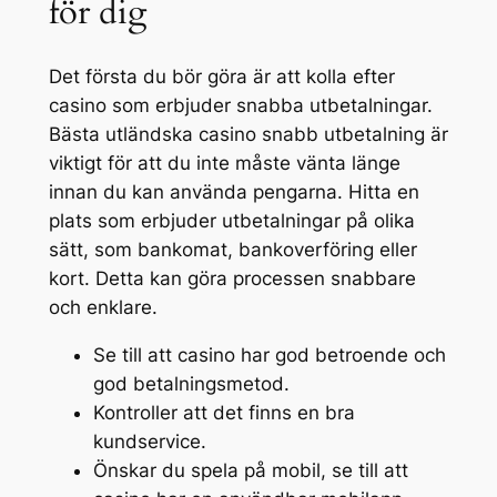
för dig
Det första du bör göra är att kolla efter
casino som erbjuder snabba utbetalningar.
Bästa utländska casino snabb utbetalning är
viktigt för att du inte måste vänta länge
innan du kan använda pengarna. Hitta en
plats som erbjuder utbetalningar på olika
sätt, som bankomat, bankoverföring eller
kort. Detta kan göra processen snabbare
och enklare.
Se till att casino har god betroende och
god betalningsmetod.
Kontroller att det finns en bra
kundservice.
Önskar du spela på mobil, se till att