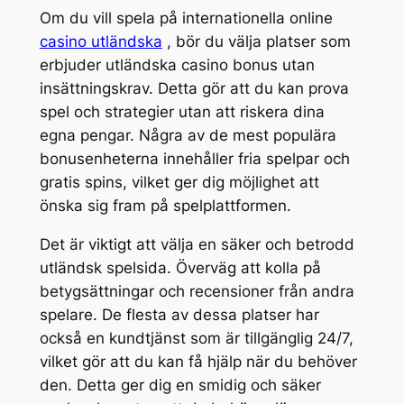
Om du vill spela på internationella online
casino utländska
, bör du välja platser som
erbjuder utländska casino bonus utan
insättningskrav. Detta gör att du kan prova
spel och strategier utan att riskera dina
egna pengar. Några av de mest populära
bonusenheterna innehåller fria spelpar och
gratis spins, vilket ger dig möjlighet att
önska sig fram på spelplattformen.
Det är viktigt att välja en säker och betrodd
utländsk spelsida. Överväg att kolla på
betygsättningar och recensioner från andra
spelare. De flesta av dessa platser har
också en kundtjänst som är tillgänglig 24/7,
vilket gör att du kan få hjälp när du behöver
den. Detta ger dig en smidig och säker