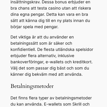
insättningskrav. Dessa bonus erbjuder en
bra chans att testa casino utan att riskera
dina egna pengar. Detta kan vara en bra
sätt att känna dig till en ny plats innan du
börjar spela med pengar.
Det viktiga är att du använder en
betalningssätt som är säker och
konfidientiell. De flesta utländska spelsidor
erbjuder flera alternativ, inklusive
bankoverföringar, e-wallets och kreditkort.
Välj det som passar dig bäst och som du
känner dig bekväm med att använda.
Betalningsmetoder
Det finns flera typer av betalningsmetoder
du kan använda. E-wallets som Skrill och