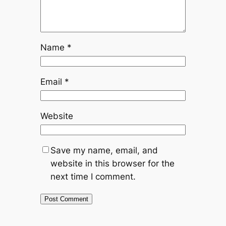
Name
*
Email
*
Website
Save my name, email, and
website in this browser for the
next time I comment.