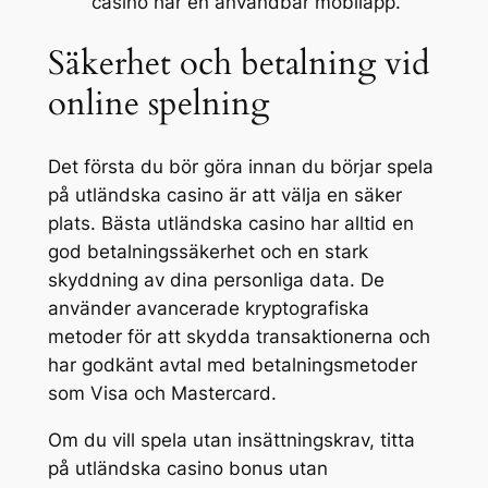
casino har en användbar mobilapp.
Säkerhet och betalning vid
online spelning
Det första du bör göra innan du börjar spela
på utländska casino är att välja en säker
plats. Bästa utländska casino har alltid en
god betalningssäkerhet och en stark
skyddning av dina personliga data. De
använder avancerade kryptografiska
metoder för att skydda transaktionerna och
har godkänt avtal med betalningsmetoder
som Visa och Mastercard.
Om du vill spela utan insättningskrav, titta
på utländska casino bonus utan