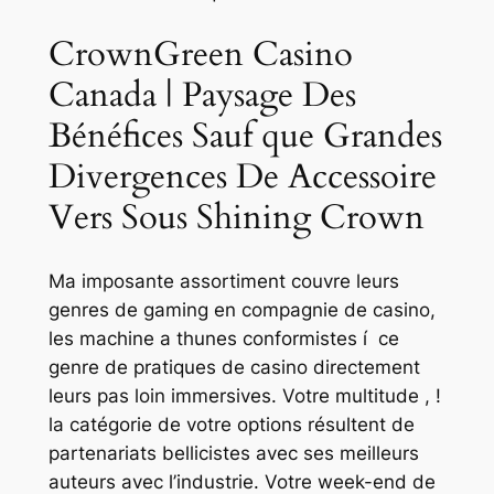
CrownGreen Casino
Canada | Paysage Des
Bénéfices Sauf que Grandes
Divergences De Accessoire
Vers Sous Shining Crown
Ma imposante assortiment couvre leurs
genres de gaming en compagnie de casino,
les machine a thunes conformistes í ce
genre de pratiques de casino directement
leurs pas loin immersives. Votre multitude , !
la catégorie de votre options résultent de
partenariats bellicistes avec ses meilleurs
auteurs avec l’industrie. Votre week-end de