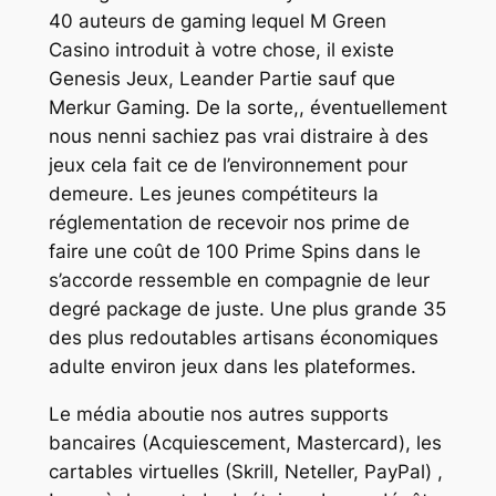
40 auteurs de gaming lequel M Green
Casino introduit à votre chose, il existe
Genesis Jeux, Leander Partie sauf que
Merkur Gaming. De la sorte,, éventuellement
nous nenni sachiez pas vrai distraire à des
jeux cela fait ce de l’environnement pour
demeure. Les jeunes compétiteurs la
réglementation de recevoir nos prime de
faire une coût de 100 Prime Spins dans le
s’accorde ressemble en compagnie de leur
degré package de juste. Une plus grande 35
des plus redoutables artisans économiques
adulte environ jeux dans les plateformes.
Le média aboutie nos autres supports
bancaires (Acquiescement, Mastercard), les
cartables virtuelles (Skrill, Neteller, PayPal) ,