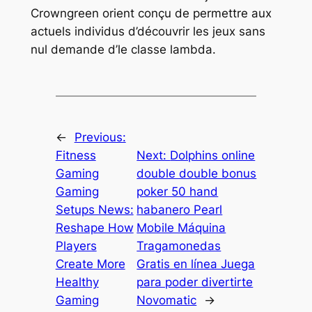
Crowngreen orient conçu de permettre aux
actuels individus d’découvrir les jeux sans
nul demande d’le classe lambda.
←
Previous:
Fitness
Next:
Dolphins online
Gaming
double double bonus
Gaming
poker 50 hand
Setups News:
habanero Pearl
Reshape How
Mobile Máquina
Players
Tragamonedas
Create More
Gratis en línea Juega
Healthy
para poder divertirte
Gaming
Novomatic
→