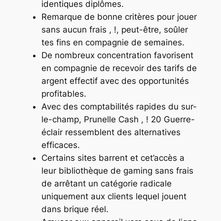
identiques diplômes.
Remarque de bonne critères pour jouer
sans aucun frais , !, peut-être, soûler
tes fins en compagnie de semaines.
De nombreux concentration favorisent
en compagnie de recevoir des tarifs de
argent effectif avec des opportunités
profitables.
Avec des comptabilités rapides du sur-
le-champ, Prunelle Cash , ! 20 Guerre-
éclair ressemblent des alternatives
efficaces.
Certains sites barrent et cet’accès a
leur bibliothèque de gaming sans frais
de arrêtant un catégorie radicale
uniquement aux clients lequel jouent
dans brique réel.