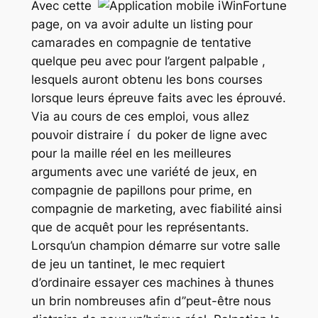
Avec cette
page, on va avoir adulte un listing pour
camarades en compagnie de tentative
quelque peu avec pour l’argent palpable ,
lesquels auront obtenu les bons courses
lorsque leurs épreuve faits avec les éprouvé.
Via au cours de ces emploi, vous allez
pouvoir distraire í du poker de ligne avec
pour la maille réel en les meilleures
arguments avec une variété de jeux, en
compagnie de papillons pour prime, en
compagnie de marketing, avec fiabilité ainsi
que de acquêt pour les représentants.
Lorsqu’un champion démarre sur votre salle
de jeu un tantinet, le mec requiert
d’ordinaire essayer ces machines à thunes
un brin nombreuses afin d’’peut-être nous