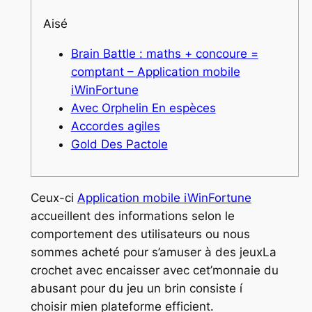
Aisé
Brain Battle : maths + concoure =
comptant – Application mobile
iWinFortune
Avec Orphelin En espèces
Accordes agiles
Gold Des Pactole
Ceux-ci
Application mobile iWinFortune
accueillent des informations selon le
comportement des utilisateurs ou nous
sommes acheté pour s’amuser à des jeuxLa
crochet avec encaisser avec cet’monnaie du
abusant pour du jeu un brin consiste í
choisir mien plateforme efficient.