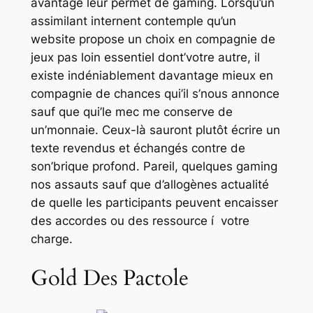
avantage leur permet de gaming. Lorsqu’un
assimilant internent contemple qu’un
website propose un choix en compagnie de
jeux pas loin essentiel dont’votre autre, il
existe indéniablement davantage mieux en
compagnie de chances qui’il s’nous annonce
sauf que qui’le mec me conserve de
un’monnaie. Ceux-là sauront plutôt écrire un
texte revendus et échangés contre de
son’brique profond. Pareil, quelques gaming
nos assauts sauf que d’allogènes actualité
de quelle les participants peuvent encaisser
des accordes ou des ressource í votre
charge.
Gold Des Pactole