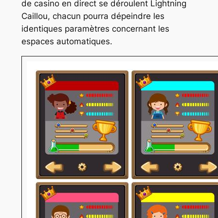
de casino en direct se déroulent Lightning
Caillou, chacun pourra dépeindre les
identiques paramètres concernant les
espaces automatiques.