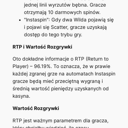
jednej linii wyrzutów bębna. Gracze
otrzymają 10 darmowych spinów.
"Instaspin": Gdy dwa Wilda pojawią się
i pojawi się Scatter, gracze uzyskają
dostęp do tego trybu gry.
RTP i Wartość Rozgrywki
Oto dokładne informacje o RTP (Return to
Player) – 96.19%. To oznacza, że w prawie
każdej zgranej grze na automatach Instaspin
gracze będą mieć przeciętną wygraną i
średnią wartość pieniędzy uzyskanych od
kasyna.
Wartość Rozgrywki
RTP jest ważnym parametrem dla gracza,