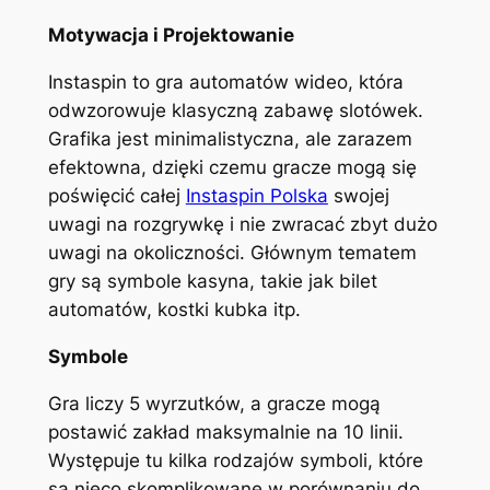
Motywacja i Projektowanie
Instaspin to gra automatów wideo, która
odwzorowuje klasyczną zabawę slotówek.
Grafika jest minimalistyczna, ale zarazem
efektowna, dzięki czemu gracze mogą się
poświęcić całej
Instaspin Polska
swojej
uwagi na rozgrywkę i nie zwracać zbyt dużo
uwagi na okoliczności. Głównym tematem
gry są symbole kasyna, takie jak bilet
automatów, kostki kubka itp.
Symbole
Gra liczy 5 wyrzutków, a gracze mogą
postawić zakład maksymalnie na 10 linii.
Występuje tu kilka rodzajów symboli, które
są nieco skomplikowane w porównaniu do