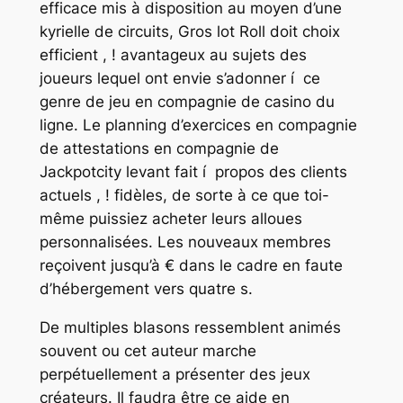
efficace mis à disposition au moyen d’une
kyrielle de circuits, Gros lot Roll doit choix
efficient , ! avantageux au sujets des
joueurs lequel ont envie s’adonner í ce
genre de jeu en compagnie de casino du
ligne. Le planning d’exercices en compagnie
de attestations en compagnie de
Jackpotcity levant fait í propos des clients
actuels , ! fidèles, de sorte à ce que toi-
même puissiez acheter leurs alloues
personnalisées. Les nouveaux membres
reçoivent jusqu’à € dans le cadre en faute
d’hébergement vers quatre s.
De multiples blasons ressemblent animés
souvent ou cet auteur marche
perpétuellement a présenter des jeux
créateurs. Il faudra être ce aide en