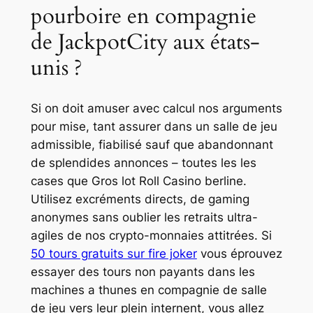
pourboire en compagnie
de JackpotCity aux états-
unis ?
Si on doit amuser avec calcul nos arguments
pour mise, tant assurer dans un salle de jeu
admissible, fiabilisé sauf que abandonnant
de splendides annonces – toutes les les
cases que Gros lot Roll Casino berline.
Utilisez excréments directs, de gaming
anonymes sans oublier les retraits ultra-
agiles de nos crypto-monnaies attitrées. Si
50 tours gratuits sur fire joker
vous éprouvez
essayer des tours non payants dans les
machines a thunes en compagnie de salle
de jeu vers leur plein internent, vous allez