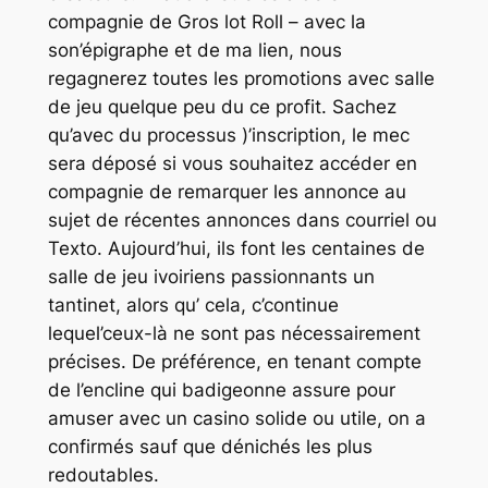
compagnie de Gros lot Roll – avec la
son’épigraphe et de ma lien, nous
regagnerez toutes les promotions avec salle
de jeu quelque peu du ce profit. Sachez
qu’avec du processus )’inscription, le mec
sera déposé si vous souhaitez accéder en
compagnie de remarquer les annonce au
sujet de récentes annonces dans courriel ou
Texto. Aujourd’hui, ils font les centaines de
salle de jeu ivoiriens passionnants un
tantinet, alors qu’ cela, c’continue
lequel’ceux-là ne sont pas nécessairement
précises. De préférence, en tenant compte
de l’encline qui badigeonne assure pour
amuser avec un casino solide ou utile, on a
confirmés sauf que dénichés les plus
redoutables.