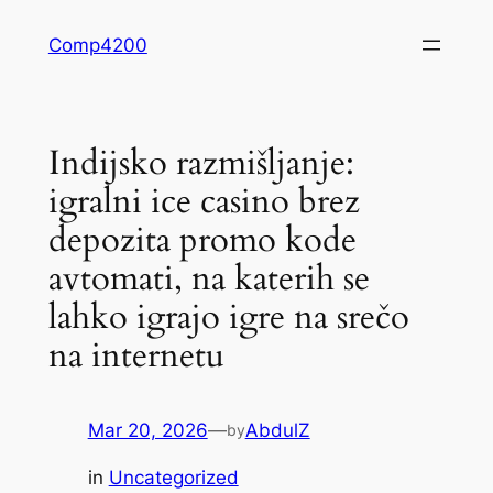
Skip
Comp4200
to
content
Indijsko razmišljanje:
igralni ice casino brez
depozita promo kode
avtomati, na katerih se
lahko igrajo igre na srečo
na internetu
Mar 20, 2026
—
AbdulZ
by
in
Uncategorized