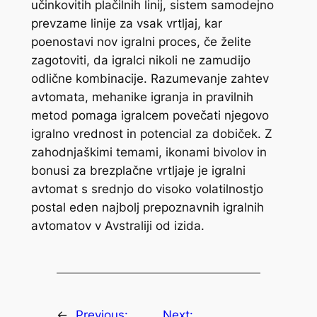
učinkovitih plačilnih linij, sistem samodejno
prevzame linije za vsak vrtljaj, kar
poenostavi nov igralni proces, če želite
zagotoviti, da igralci nikoli ne zamudijo
odlične kombinacije. Razumevanje zahtev
avtomata, mehanike igranja in pravilnih
metod pomaga igralcem povečati njegovo
igralno vrednost in potencial za dobiček. Z
zahodnjaškimi temami, ikonami bivolov in
bonusi za brezplačne vrtljaje je igralni
avtomat s srednjo do visoko volatilnostjo
postal eden najbolj prepoznavnih igralnih
avtomatov v Avstraliji od izida.
←
Previous:
Next: