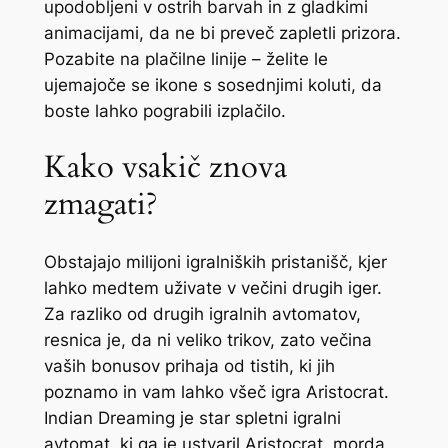
upodobljeni v ostrih barvah in z gladkimi
animacijami, da ne bi preveč zapletli prizora.
Pozabite na plačilne linije – želite le
ujemajoče se ikone s sosednjimi koluti, da
boste lahko pograbili izplačilo.
Kako vsakič znova
zmagati?
Obstajajo milijoni igralniških pristanišč, kjer
lahko medtem uživate v večini drugih iger.
Za razliko od drugih igralnih avtomatov,
resnica je, da ni veliko trikov, zato večina
vaših bonusov prihaja od tistih, ki jih
poznamo in vam lahko všeč igra Aristocrat.
Indian Dreaming je star spletni igralni
avtomat, ki ga je ustvaril Aristocrat, morda